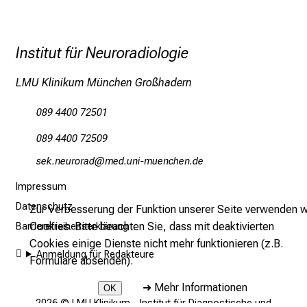
e
r
e
Institut für Neuroradiologie
t
a
LMU Klinikum München Großhadern
g
089 4400 72501
d
e
089 4400 72509
r
cioeuifpüpgm
vimsful_vfiuyziu-mi
P
f
Impressum
l
Datenschutz
Zur Verbesserung der Funktion unserer Seite verwenden w
e
Cookies. Bitte beachten Sie, dass mit deaktivierten
Barrierefreiheitserklärung
g
Cookies einige Dienste nicht mehr funktionieren (z.B.
e
Anmeldung für Redakteure
Formulare absenden).
a
m
➜
Mehr Informationen
OK
L
2026 © LMU Klinikum - Institut für Diagnostische und