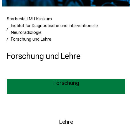
7
.
J
Startseite LMU Klinikum
Institut für Diagnostische und Interventionelle
u
Neuroradiologie
n
Forschung und Lehre
i
2
Forschung und Lehre
0
2
5
d
Forschung
e
n
Erfahren Sie mehr über unsere Forschungsschwerpunkte
K
a
r
Lehre
r
i