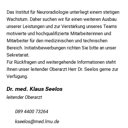
7
Das Institut für Neuroradiologie unterliegt einem stetigen
.
Wachstum. Daher suchen wir für einen weiteren Ausbau
J
unserer Leistungen und zur Verstärkung unseres Teams
u
motivierte und hochqualifizierte Mitarbeiterinnen und
n
Mitarbeiter für den medizinischen und technischen
i
Bereich. Initiativbewerbungen richten Sie bitte an unser
2
Sekretariat.
0
Für Rückfragen und weitergehende Informationen steht
2
Ihnen unser leitender Oberarzt Herr Dr. Seelos gerne zur
5
Verfügung.
d
e
Dr. med. Klaus Seelos
n
leitender Oberarzt
K
a
089 4400 73264
r
r
ociJiäüc
vimtävf-mi