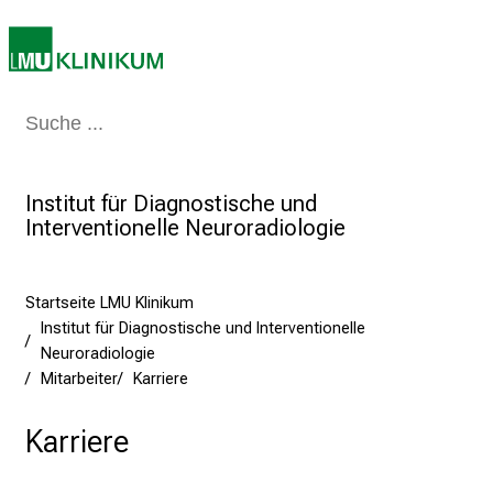
t
e
n
z
Medizin & Pflege
Patienten & Besucher
Forschung
Lehre
Das Kli
:
E
r
Institut für Diagnostische und
l
Interventionelle Neuroradiologie
e
b
e
Startseite LMU Klinikum
n
Institut für Diagnostische und Interventionelle
S
Neuroradiologie
Mitarbeiter
Karriere
i
e
Karriere
a
m
2