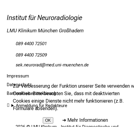
i
e
r
Institut für Neuroradiologie
e
t
LMU Klinikum München Großhadern
a
089 4400 72501
g
d
089 4400 72509
e
cio uifpü:apgWm
vimdeful_vfiuyziusmi
r
P
Impressum
f
Datenschutz
Zur Verbesserung der Funktion unserer Seite verwenden w
l
Cookies. Bitte beachten Sie, dass mit deaktivierten
Barrierefreiheitserklärung
e
Cookies einige Dienste nicht mehr funktionieren (z.B.
g
Anmeldung für Redakteure
Formulare absenden).
e
a
➜
Mehr Informationen
OK
2026 © LMU Klinikum - Institut für Diagnostische und
m
Interventionelle Neuroradiologie