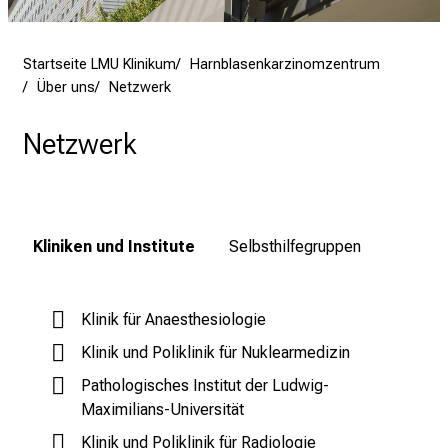
d
e
Startseite LMU Klinikum
Harnblasenkarzinomzentrum
n
Über uns
Netzwerk
K
a
Netzwerk
r
r
i
e
r
Kliniken und Institute
Selbsthilfegruppen
e
t
a
Klinik für Anaesthesiologie
g
Klinik und Poliklinik für Nuklearmedizin
d
Pathologisches Institut der Ludwig-
e
Maximilians-Universität
r
Klinik und Poliklinik für Radiologie
P