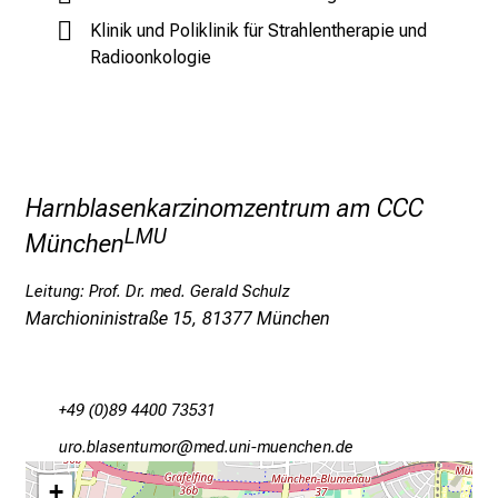
f
Klinik und Poliklinik für Strahlentherapie und
l
Radioonkologie
e
g
e
a
m
Harnblasenkarzinomzentrum am CCC
L
LMU
München
M
U
Leitung: Prof. Dr. med. Gerald Schulz
K
Marchioninistraße 15, 81377 München
l
i
n
i
+49 (0)89 4400 73531
k
fpü-jägciubfvüap
vimefulhvfiuyzWiuW/mi
u
+
m