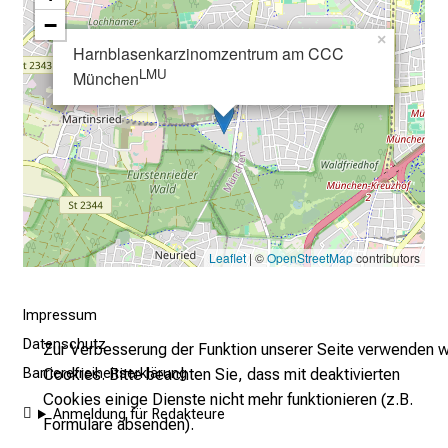
−
–
×
e
Harnblasenkarzinomzentrum am CCC
i
LMU
München
n
T
a
g
v
o
l
Leaflet
| ©
OpenStreetMap
contributors
l
e
Impressum
r
Datenschutz
i
Zur Verbesserung der Funktion unserer Seite verwenden w
n
Cookies. Bitte beachten Sie, dass mit deaktivierten
Barrierefreiheitserklärung
s
Cookies einige Dienste nicht mehr funktionieren (z.B.
Anmeldung für Redakteure
p
Formulare absenden).
i