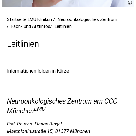
u
n
i
Startseite LMU Klinikum
Neuroonkologisches Zentrum
2
Fach- und Arztinfos
Leitlinien
0
2
Leitlinien
5
d
e
n
Informationen folgen in Kürze
K
a
r
Neuroonkologisches Zentrum am CCC
r
i
LMU
München
e
r
Prof. Dr. med. Florian Ringel
e
Marchioninistraße 15, 81377 München