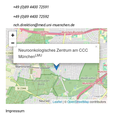
t
+49 (0)89 4400 72591
a
g
+49 (0)89 4400 72592
d
uyz-mlpioblüu
vim-ful_vfiuyziusmi
e
r
+
P
−
f
×
Neuroonkologisches Zentrum am CCC
l
LMU
München
e
g
e
a
m
L
M
Leaflet
| ©
OpenStreetMap
contributors
U
K
Impressum