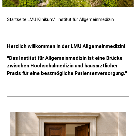
e
n
Startseite LMU Klinikum
Institut für Allgemeinmedizin
d
e
r
E
Herzlich willkommen in der LMU Allgemeinmedizin!
i
"Das Institut für Allgemeinmedizin ist eine Brücke
n
zwischen Hochschulmedizin und hausärztlicher
b
Praxis für eine bestmögliche Patientenversorgung."
l
i
c
k
e
i
n
d
e