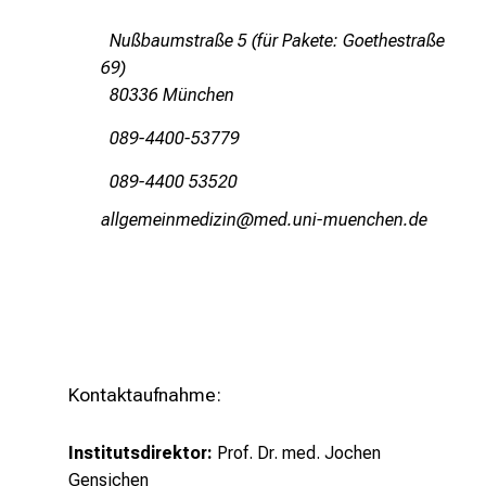
k
e
Nußbaumstraße 5 (für Pakete: Goethestraße
n
69)
S
80336 München
i
089-4400-53779
e
v
089-4400 53520
i
gääxivWilunvidmlßlu
vim ful_vfiuyziu mi
e
l
f
ä
l
t
i
Kontaktaufnahme:
g
e
Institutsdirektor:
Prof. Dr. med. Jochen
K
Gensichen