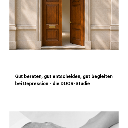
n
a
n
s
p
r
u
c
h
s
Gut beraten, gut entscheiden, gut begleiten
v
bei Depression - die DOOR-Studie
o
l
l
e
n
u