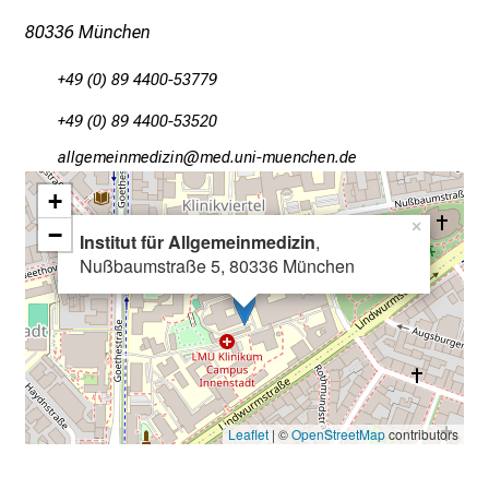
e
80336 München
I
n
+49 (0) 89 4400-53779
f
+49 (0) 89 4400-53520
o
r
gääxiviluvimlßYlu
vim-fulrvfiDuyziusmi
m
+
a
×
−
t
Institut für Allgemeinmedizin
,
i
Nußbaumstraße 5, 80336 München
o
n
e
n
z
u
Leaflet
| ©
OpenStreetMap
contributors
J
o