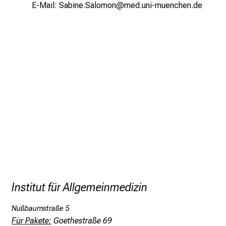
E-Mail:
Sabine.Salomon@med.uni-muenchen.de
r
h
a
l
t
e
n
S
i
e
s
p
a
n
n
Institut für Allgemeinmedizin
e
n
Nußbaumstraße 5
d
Für Pakete:
Goethestraße 69