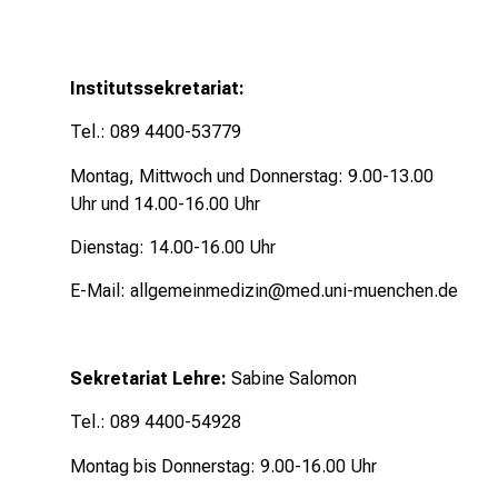
a
r
r
Institutssekretariat:
i
e
Tel.: 089 4400-53779
r
Montag, Mittwoch und Donnerstag: 9.00-13.00
e
Uhr und 14.00-16.00 Uhr
c
h
Dienstag: 14.00-16.00 Uhr
a
n
E-Mail:
allgemeinmedizin@med.uni-muenchen.de
c
e
n
Sekretariat Lehre:
Sabine Salomon
u
Tel.: 089 4400-54928
n
d
Montag bis Donnerstag: 9.00-16.00 Uhr
e