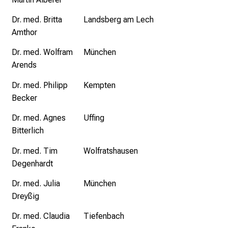
M
U
Dr. med. Britta
Landsberg am Lech
K
Amthor
l
i
Dr. med. Wolfram
München
n
Arends
i
Dr. med. Philipp
Kempten
k
Becker
u
m
Dr. med. Agnes
Uffing
–
Bitterlich
e
Dr. med. Tim
Wolfratshausen
i
Degenhardt
n
T
Dr. med. Julia
München
a
Dreyßig
g
Dr. med. Claudia
Tiefenbach
v