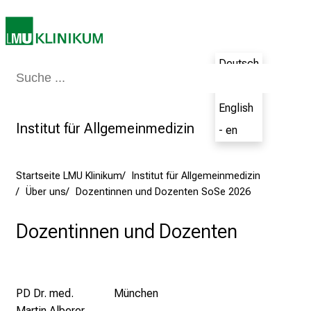
r
e
t
Deutsch
a
Medizin & Pflege
Patienten & Besucher
Forschung
Lehre
Das Kli
- de
g
d
English
e
Institut für Allgemeinmedizin
- en
r
P
f
Startseite LMU Klinikum
Institut für Allgemeinmedizin
l
Über uns
Dozentinnen und Dozenten SoSe 2026
e
g
Dozentinnen und Dozenten
e
a
m
PD Dr. med.
München
L
Martin Alberer