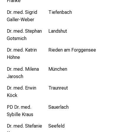
Franke
o
l
Dr. med. Sigrid
Tiefenbach
l
Galler-Weber
e
r
Dr. med. Stephan
Landshut
i
Gotsmich
n
Dr. med. Katrin
Rieden am Forggensee
s
Höhne
p
i
Dr. med. Milena
München
r
Jarosch
i
Dr. med. Erwin
Traunreut
e
Köck
r
e
PD Dr. med.
Sauerlach
n
Sybille Kraus
d
Dr. med. Stefanie
Seefeld
e