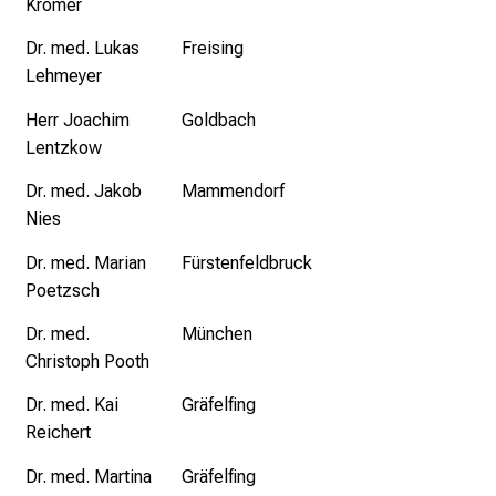
Kromer
r
E
Dr. med. Lukas
Freising
i
Lehmeyer
n
b
Herr Joachim
Goldbach
l
Lentzkow
i
Dr. med. Jakob
Mammendorf
c
Nies
k
e
Dr. med. Marian
Fürstenfeldbruck
i
Poetzsch
n
Dr. med.
München
d
Christoph Pooth
e
n
Dr. med. Kai
Gräfelfing
a
Reichert
n
Dr. med. Martina
Gräfelfing
s