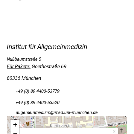
z
h
e
i
t
l
Institut für Allgemeinmedizin
i
c
Nußbaumstraße 5
h
Für Pakete:
Goethestraße 69
e
n
80336 München
P
+49 (0) 89 4400-53779
f
l
+49 (0) 89 4400-53520
e
gää;xiviluvimlßlu
vJim fulY_vfiuyziuemi
g
e
+
a
×
−