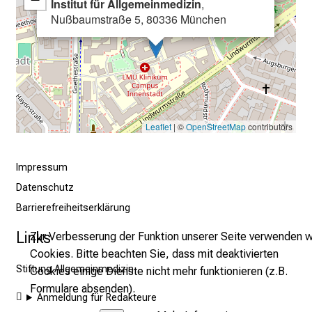
Institut für Allgemeinmedizin
,
l
Nußbaumstraße 5, 80336 München
l
t
a
g
.
T
Leaflet
| ©
OpenStreetMap
contributors
r
e
f
Impressum
f
Datenschutz
e
Barrierefreiheitserklärung
n
S
Links
Zur Verbesserung der Funktion unserer Seite verwenden w
i
Cookies. Bitte beachten Sie, dass mit deaktivierten
e
Stiftung Allgemeinmedizin
Cookies einige Dienste nicht mehr funktionieren (z.B.
E
Formulare absenden).
Anmeldung für Redakteure
x