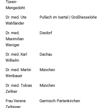
Tüxen-
p
Mengedoht
r
u
Dr. med. Ute
Pullach im Isartal / Großhesselohe
c
Wahlländer
h
s
Dr. med.
Diedorf
v
Maximilian
o
Weniger
l
Dr. med. Karl
Dachau
l
Wilhelm
e
n
Dr. med. Martin
München
u
Wimbauer
n
Dr. med. Tobias
München
d
Zellner
g
a
Frau Verena
Garmisch-Partenkirchen
n
Zeltinger