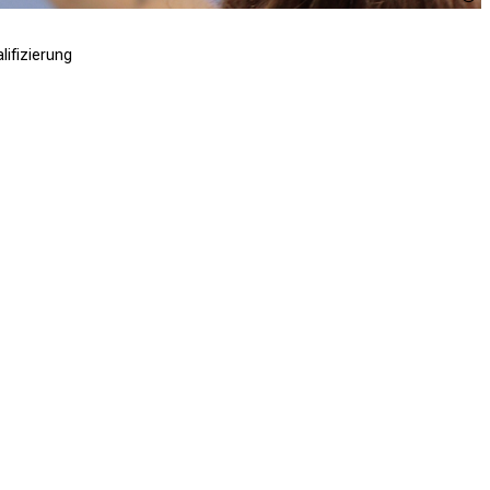
B
lifizierung