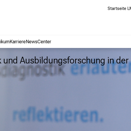
Startseite L
nikum
Karriere
NewsCenter
tik und Ausbildungsforschung in de