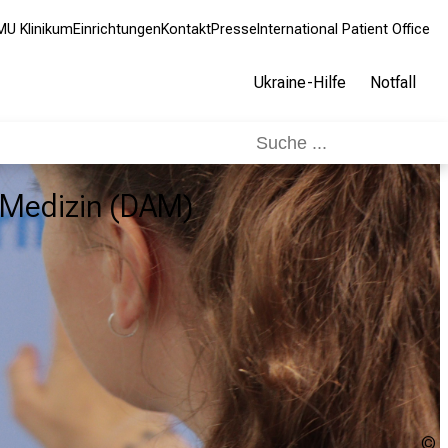
MU Klinikum
Einrichtungen
Kontakt
Presse
International Patient Office
Ukraine-Hilfe
Notfall
r Medizin (DAM)