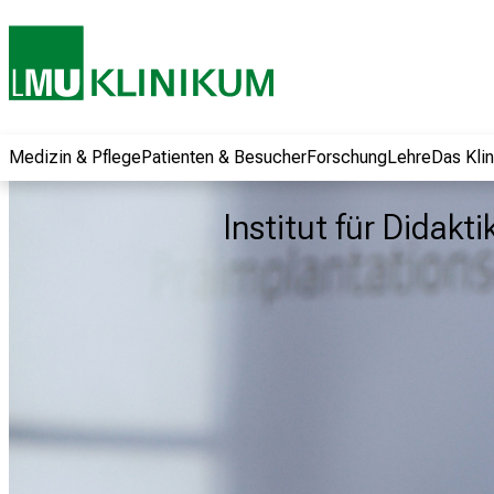
und erhalten Sie
spannende
Informationen zu
Jobs, Ausbildungen
und
Weiterbildungen.
Medizin & Pflege
Patienten & Besucher
Forschung
Lehre
Das Kli
Kommen Sie
vorbei, tauschen
Institut für Didak
Sie sich mit
Kollegen aus und
lassen Sie sich von
der gelebten
Pflegewissenschaft
begeistern – ganz
unverbindlich und
ohne Anmeldung.