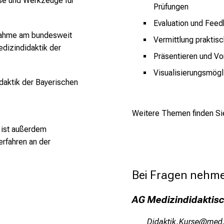
se und Werkzeuge für
Prüfungen
Evaluation und Fee
lnahme am bundesweit
Vermittlung praktisc
dizindidaktik der
Präsentieren und Vo
Visualisierungsmögl
daktik der Bayerischen
Weitere Themen finden Si
n ist außerdem
erfahren an der
Bei Fragen nehme
AG Medizindidaktisc
Mlmgoblo Üfpci;
vime