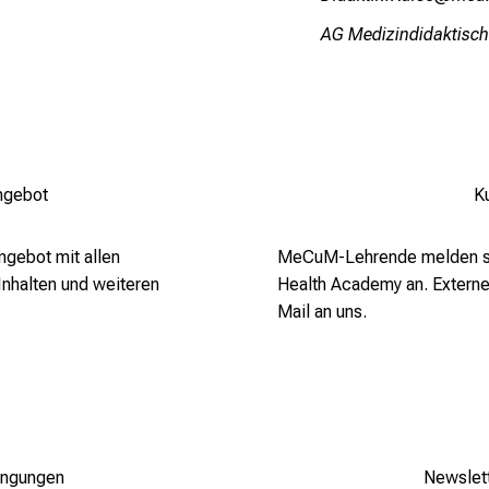
AG Medizindidaktische
ngebot
K
ngebot mit allen
MeCuM-Lehrende melden sic
Inhalten und weiteren
Health Academy an. Externe
Mail an uns
.
ingungen
Newslet