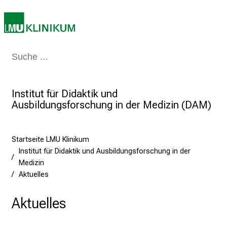
b
e
n
S
Medizin & Pflege
Patienten & Besucher
Forschung
Lehre
Das Kli
i
e
a
Institut für Didaktik und
m
Ausbildungsforschung in der Medizin (DAM)
2
7
.
Startseite LMU Klinikum
J
Institut für Didaktik und Ausbildungsforschung in der
Medizin
u
Aktuelles
n
i
Aktuelles
2
0