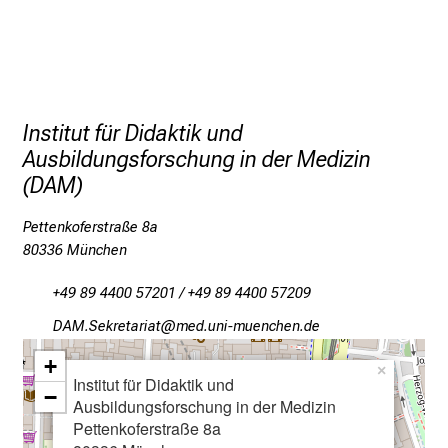
r
P
f
l
e
g
Institut für Didaktik und
e
Ausbildungsforschung in der Medizin
a
(DAM)
m
L
Pettenkoferstraße 8a
80336 München
M
U
+49 89 4400 57201 / +49 89 4400 57209
K
l
MFOeRio,pibgplagYb
v,im-ful#vfiuyziu-mi
i
+
×
n
Institut für Didaktik und
−
i
Ausbildungsforschung in der Medizin
Pettenkoferstraße 8a
k