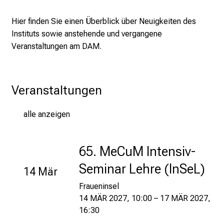
2
5
Hier finden Sie einen Überblick über Neuigkeiten des
d
Instituts sowie anstehende und vergangene
e
Veranstaltungen am DAM.
n
K
a
Veranstaltungen
r
r
i
alle anzeigen
e
r
65. MeCuM Intensiv-
e
t
Seminar Lehre (InSeL)
14 Mär
a
Fraueninsel
g
14 MÄR 2027, 10:00 – 17 MÄR 2027,
d
16:30
e