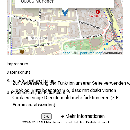
80336 München
u
m
–
e
i
n
T
a
Leaflet
| ©
OpenStreetMap
contributors
g
Impressum
v
Datenschutz
o
l
Barrierefreiheitserklärung
Zur Verbesserung der Funktion unserer Seite verwenden w
l
Cookies. Bitte beachten Sie, dass mit deaktivierten
Anmeldung für Redakteure
e
Cookies einige Dienste nicht mehr funktionieren (z.B.
r
Formulare absenden).
i
➜
Mehr Informationen
OK
n
2026 © LMU Klinikum - Institut für Didaktik und
s
Ausbildungsforschung in der Medizin (DAM)