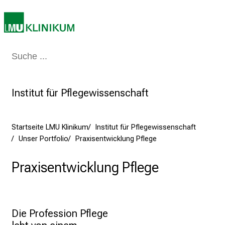
5
d
e
n
Medizin & Pflege
Patienten & Besucher
Forschung
Lehre
Das Kli
K
a
r
Institut für Pflegewissenschaft
r
i
e
Startseite LMU Klinikum
Institut für Pflegewissenschaft
r
Unser Portfolio
Praxisentwicklung Pflege
e
t
Praxisentwicklung Pflege
a
g
d
Die Profession Pflege 
e