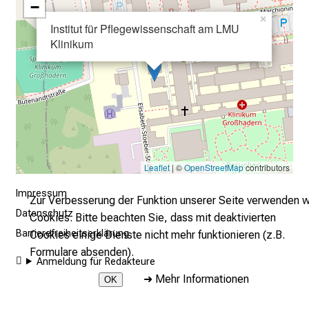
−
l
×
l
Institut für Pflegewissenschaft am LMU
e
Klinikum
n
u
n
d
g
a
n
Leaflet
| ©
OpenStreetMap
contributors
z
Impressum
h
Zur Verbesserung der Funktion unserer Seite verwenden w
e
Datenschutz
Cookies. Bitte beachten Sie, dass mit deaktivierten
i
Barrierefreiheitserklärung
Cookies einige Dienste nicht mehr funktionieren (z.B.
t
Formulare absenden).
Anmeldung für Redakteure
l
➜
Mehr Informationen
OK
i
c