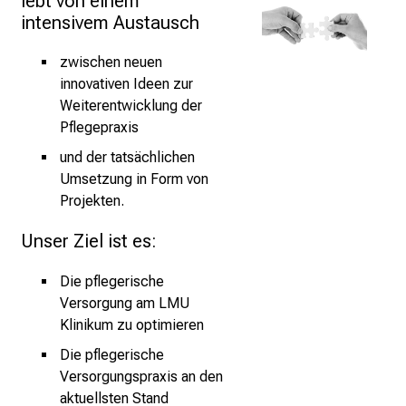
lebt von einem 
r
intensivem Austausch
P
f
zwischen neuen
l
innovativen Ideen zur
e
Weiterentwicklung der
g
Pflegepraxis
e
und der tatsächlichen
a
Umsetzung in Form von
m
Projekten.
L
M
Unser Ziel ist es:
U
K
Die pflegerische
l
Versorgung am LMU
i
Klinikum zu optimieren
n
Die pflegerische
i
Versorgungspraxis an den
k
aktuellsten Stand