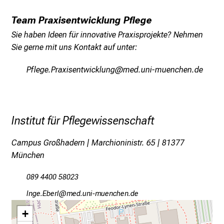
k
e
Team Praxisentwicklung Pflege
i
Sie haben Ideen für innovative Praxisprojekte? Nehmen
n
Sie gerne mit uns Kontakt auf unter:
d
e
Pwäixi-Ppgƒlciubé:lyoänfux
vimeful#vfiuyziusmi
n
a
n
s
Institut für Pflegewissenschaft
p
r
Campus Großhadern | Marchioninistr. 65 | 81377
u
München
c
089 4400 58023
h
s
EuxisNjipä
vim-fulrvfiuyziuemi
v
+
o