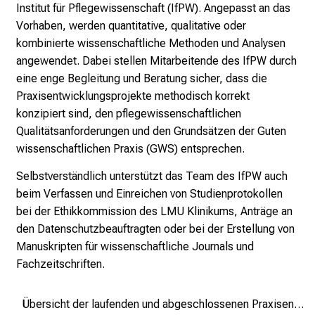
p
Institut für Pflegewissenschaft (IfPW). Angepasst an das
i
Vorhaben, werden quantitative, qualitative oder
r
kombinierte wissenschaftliche Methoden und Analysen
i
angewendet. Dabei stellen Mitarbeitende des IfPW durch
e
eine enge Begleitung und Beratung sicher, dass die
r
Praxisentwicklungsprojekte methodisch korrekt
e
konzipiert sind, den pflegewissenschaftlichen
n
Qualitätsanforderungen und den Grundsätzen der
Guten
d
wissenschaftlichen Praxis
(GWS) entsprechen.
e
Selbstverständlich unterstützt das Team des IfPW auch
r
beim Verfassen und Einreichen von Studienprotokollen
E
bei der
Ethikkommission
des LMU Klinikums, Anträge an
i
den Datenschutzbeauftragten oder bei der Erstellung von
n
Manuskripten für wissenschaftliche Journals und
b
Fachzeitschriften.
l
i
c
Übersicht der laufenden und abgeschlossenen Praxisentwicklungsprojekte