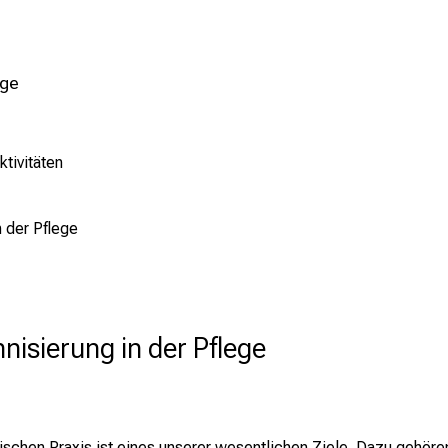
ege
tivitäten
n der Pflege
hnisierung in der Pflege
ischen Praxis ist eines unserer wesentlichen Ziele. Dazu gehör