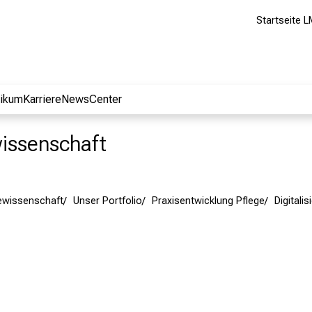
Startseite L
nikum
Karriere
NewsCenter
wissenschaft
egewissenschaft
Unser Portfolio
Praxisentwicklung Pflege
Digitali