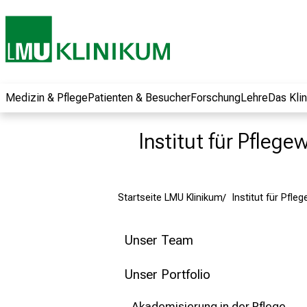
und erhalten Sie
spannende
Informationen zu
Jobs, Ausbildungen
und
Weiterbildungen.
Medizin & Pflege
Patienten & Besucher
Forschung
Lehre
Das Kli
Kommen Sie
vorbei, tauschen
Institut für Pflege
Sie sich mit
Kollegen aus und
lassen Sie sich von
Startseite LMU Klinikum
Institut für Pfl
der gelebten
Pflegewissenschaft
begeistern – ganz
Unser Team
unverbindlich und
ohne Anmeldung.
Unser Portfolio
Akademisierung in der Pflege