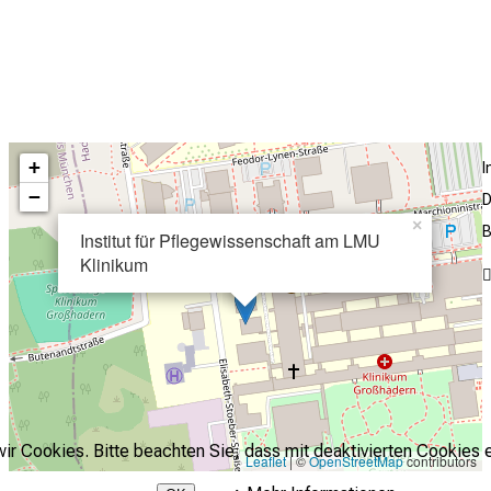
+
−
D
×
B
Institut für Pflegewissenschaft am LMU
Klinikum
r Cookies. Bitte beachten Sie, dass mit deaktivierten Cookies e
Leaflet
| ©
OpenStreetMap
contributors