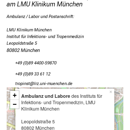
r
am LMU Klinikum München
g
e
Ambulanz / Labor und Postanschrift:
l
e
LMU Klinikum München
b
Institut für Infektions- und Tropenmedizin
Leopoldstraße 5
t
80802 München
e
n
+49 (0)89 4400-59870
P
f
+49 (0)89 33 61 12
l
:bpüölucb
äpß ful+vnfiuyziDuSemi
e
×
+
g
Ambulanz und Labore
des Instituts für
Infektions- und Tropenmedizin, LMU
e
−
Klinikum München
w
i
Leopoldstraße 5
s
80802 München