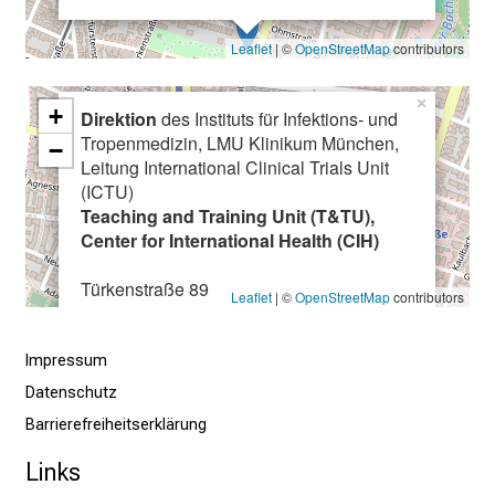
s
e
Leaflet
| ©
OpenStreetMap
contributors
n
s
×
+
c
Direktion
des Instituts für Infektions- und
Tropenmedizin, LMU Klinikum München,
h
−
Leitung International Clinical Trials Unit
a
(ICTU)
f
Teaching and Training Unit (T&TU),
t
Center for International Health (CIH)
b
e
Türkenstraße 89
Leaflet
| ©
OpenStreetMap
contributors
g
80799 München
e
i
Impressum
s
Datenschutz
t
Barrierefreiheitserklärung
e
Links
r