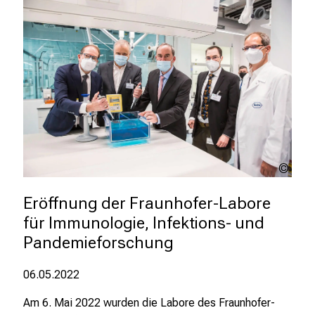
m
i
t
K
o
l
l
e
g
Bern
e
Hube
n
Fotog
Eröffnung der Fraunhofer-Labore 
a
für Immunologie, Infektions- und 
u
Pandemieforschung
s
u
06.05.2022
n
d
Am 6. Mai 2022 wurden die Labore des Fraunhofer-
l