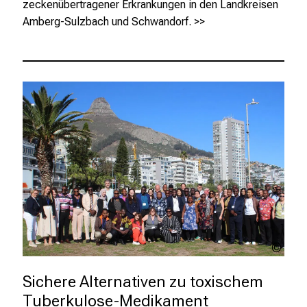
T
zeckenübertragener Erkrankungen in den Landkreisen
r
Amberg-Sulzbach und Schwandorf.
>>
e
f
f
e
n
S
i
e
E
x
p
e
r
PanA
t
Cons
e
Sichere Alternativen zu toxischem 
n
Tuberkulose-Medikament