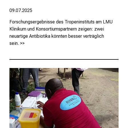
,
e
09.07.2025
n
Forschungsergebnisse des Tropeninstituts am LMU
t
Klinikum und Konsortiumspartnern zeigen: zwei
d
neuartige Antibiotika könnten besser verträglich
e
sein.
>>
c
k
e
n
S
i
e
v
i
e
l
f