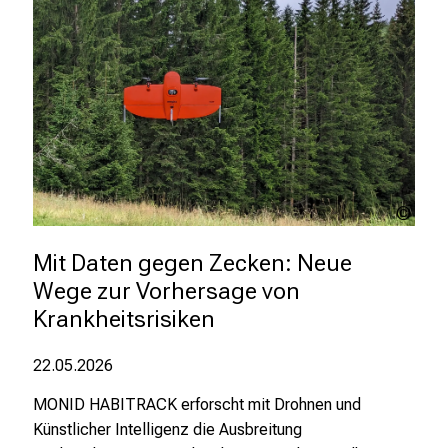
i
c
h
e
n
P
f
l
e
EOR
g
UAS
e
Mit Daten gegen Zecken: Neue 
a
Wege zur Vorhersage von 
l
Krankheitsrisiken 
l
t
22.05.2026
a
g
MONID HABITRACK erforscht mit Drohnen und
.
Künstlicher Intelligenz die Ausbreitung