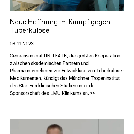
n
UNIT
e
n
Neue Hoffnung im Kampf gegen 
z
Tuberkulose
u
J
08.11.2023
o
Gemeinsam mit UNITE4TB, der größten Kooperation
b
zwischen akademischen Partnern und
s
Pharmaunternehmen zur Entwicklung von Tuberkulose-
,
Medikamenten, kündigt das Münchner Tropeninstitut
A
den Start von klinischen Studien unter der
u
Sponsorschaft des LMU Klinikums an.
>>
s
b
i
l
d
u