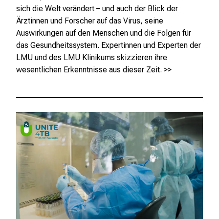
p
sich die Welt verändert – und auch der Blick der
a
Ärztinnen und Forscher auf das Virus, seine
n
Auswirkungen auf den Menschen und die Folgen für
n
das Gesundheitssystem. Expertinnen und Experten der
e
LMU und des LMU Klinikums skizzieren ihre
n
wesentlichen Erkenntnisse aus dieser Zeit.
>>
d
e
I
n
f
o
r
m
a
t
i
o