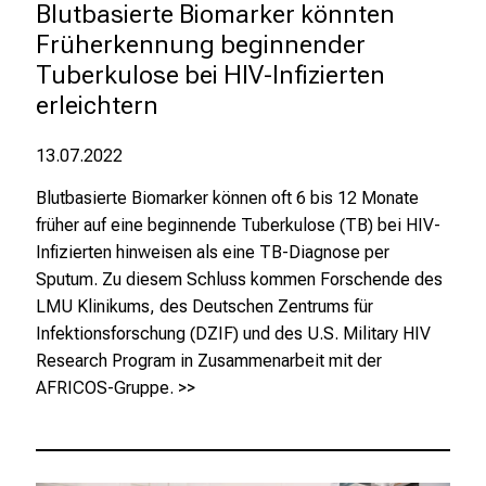
Blutbasierte Biomarker könnten 
e
Früherkennung beginnender 
i
Tuberkulose bei HIV-Infizierten 
,
erleichtern
t
a
13.07.2022
u
s
Blutbasierte Biomarker können oft 6 bis 12 Monate
c
früher auf eine beginnende Tuberkulose (TB) bei HIV-
h
Infizierten hinweisen als eine TB-Diagnose per
e
Sputum. Zu diesem Schluss kommen Forschende des
n
LMU Klinikums, des Deutschen Zentrums für
S
Infektionsforschung (DZIF) und des U.S. Military HIV
i
Research Program in Zusammenarbeit mit der
e
AFRICOS-Gruppe.
>>
s
i
c
h