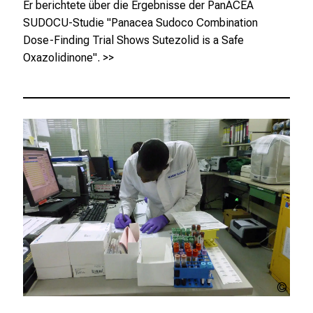
Er berichtete über die Ergebnisse der PanACEA
n
SUDOCU-Studie "Panacea Sudoco Combination
g
Dose-Finding Trial Shows Sutezolid is a Safe
e
Oxazolidinone".
>>
n
.
K
o
m
m
e
n
S
i
e
v
o
MHR
r
b