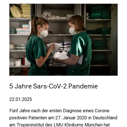
c
e
n
u
n
d
e
r
h
a
Laet
l
New 
t
5 Jahre Sars-CoV-2 Pandemie
e
n
22.01.2025
S
i
Fünf Jahre nach der ersten Diagnose eines Corona-
e
positiven Patienten am 27. Januar 2020 in Deutschland
s
am Tropeninstitut des LMU Klinikums München hat