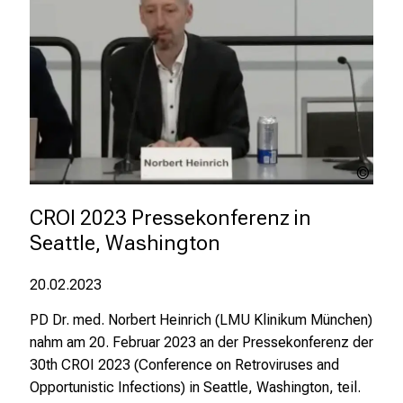
n
g
e
n
u
n
d
W
CROI
2023
e
CROI 2023 Pressekonferenz in 
i
Seattle, Washington
t
e
r
20.02.2023
b
PD Dr. med. Norbert Heinrich (LMU Klinikum München)
i
nahm am 20. Februar 2023 an der Pressekonferenz der
l
30th CROI 2023 (Conference on Retroviruses and
d
Opportunistic Infections) in Seattle, Washington, teil.
u