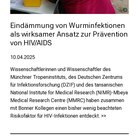
ä
l
Prof.
Dr.
t
med.
Eindämmung von Wurminfektionen 
i
Inge
als wirksamer Ansatz zur Prävention 
g
Kroid
e
von HIV/AIDS
K
a
10.04.2025
r
Wissenschaftlerinnen und Wissenschaftler des
r
Münchner Tropeninstituts, des Deutschen Zentrums
i
für Infektionsforschung (DZIF) und des tansanischen
e
National Institute for Medical Research (NIMR)-Mbeya
r
Medical Research Centre (MMRC) haben zusammen
e
mit Bonner Kollegen einen bisher wenig beachteten
c
Risikofaktor für HIV-Infektionen entdeckt.
>>
h
a
n