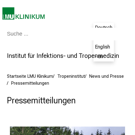
o
l
l
Deutsch
e
Medizin & Pflege
Patienten & Besucher
Forschung
Lehre
Das Kli
- de
n
u
English
n
Institut für Infektions- und Tropenmedizin
- en
d
g
a
Startseite LMU Klinikum
Tropeninstitut
News und Presse
n
Pressemitteilungen
z
h
Pressemitteilungen
e
i
t
l