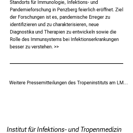
Standorts für Immunologie, Infektions- und
a
Pandemieforschung in Penzberg feierlich eröffnet. Ziel
s
der Forschungen ist es, pandemische Erreger zu
s
identifizieren und zu charakterisieren, neue
e
Diagnostika und Therapien zu entwickeln sowie die
n
Rolle des Immunsystems bei Infektionserkrankungen
S
besser zu verstehen.
>>
i
e
s
i
c
Weitere Pressemitteilungen des Tropeninstituts am LMU Klinikum
h
v
o
n
d
e
Institut für Infektions- und Tropenmedizin