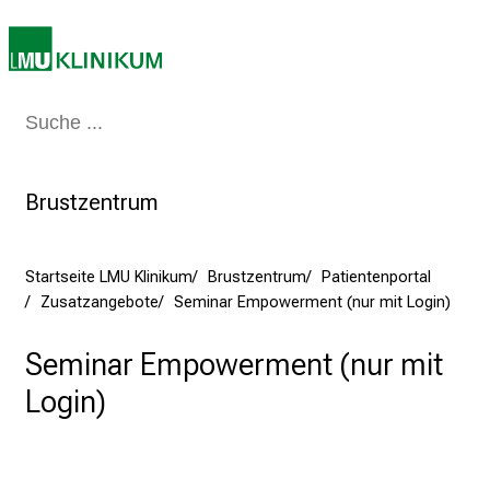
l
e
b
e
Medizin & Pflege
Patienten & Besucher
Forschung
Lehre
Das Kli
n
S
i
Brustzentrum
e
a
m
Startseite LMU Klinikum
Brustzentrum
Patientenportal
2
Zusatzangebote
Seminar Empowerment (nur mit Login)
7
.
Seminar Empowerment (nur mit
J
Login)
u
n
i
2