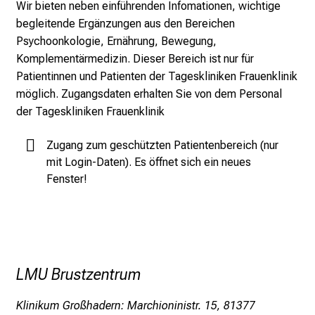
Wir bieten neben einführenden Infomationen, wichtige
0
begleitende Ergänzungen aus den Bereichen
2
Psychoonkologie, Ernährung, Bewegung,
5
Komplementärmedizin. Dieser Bereich ist nur für
d
Patientinnen und Patienten der Tageskliniken Frauenklinik
e
möglich. Zugangsdaten erhalten Sie von dem Personal
n
der Tageskliniken Frauenklinik
K
a
Zugang zum geschützten Patientenbereich (nur
r
mit Login-Daten). Es öffnet sich ein neues
r
Fenster!
i
e
r
e
t
LMU Brustzentrum
a
g
Klinikum Großhadern: Marchioninistr. 15, 81377
d