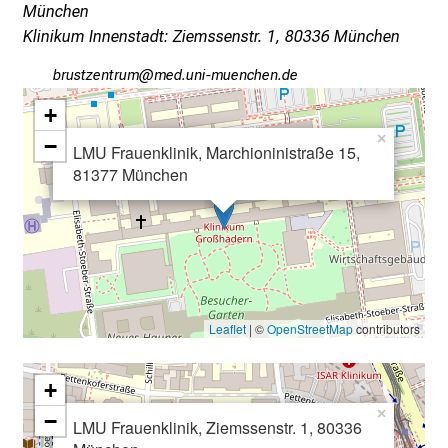
München
e
Klinikum Innenstadt: Ziemssenstr. 1, 80336 München
r
P
jpfcbßiubpfv
vim f:;ul_vfiuyziu/mi
f
+
l
×
−
e
LMU Frauenklinik, Marchioninistraße 15,
g
81377 München
e
a
m
L
M
U
Leaflet
| ©
OpenStreetMap
contributors
K
l
+
i
×
−
n
LMU Frauenklinik, Ziemssenstr. 1, 80336
i