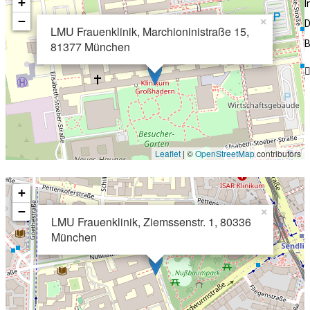
+
−
×
D
LMU Frauenklinik, Marchioninistraße 15,
B
81377 München
Leaflet
| ©
OpenStreetMap
contributors
+
−
×
LMU Frauenklinik, Ziemssenstr. 1, 80336
München