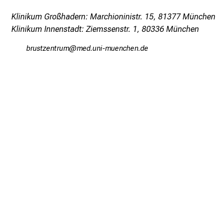
Klinikum Großhadern: Marchioninistr. 15, 81377 München
Klinikum Innenstadt: Ziemssenstr. 1, 80336 München
jpfcbßiubpfv
vim-f:u,lGvfiuyziuemi