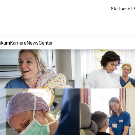
Startseite L
nikum
Karriere
NewsCenter