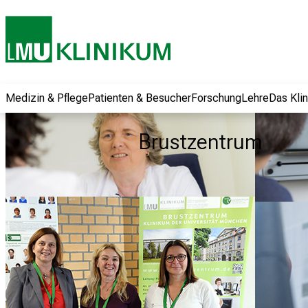
und erhalten Sie
spannende
Informationen zu
Jobs, Ausbildungen
und
Weiterbildungen.
Medizin & Pflege
Patienten & Besucher
Forschung
Lehre
Das Kli
Kommen Sie
vorbei, tauschen
Brustzentrum
Sie sich mit
Kollegen aus und
lassen Sie sich von
der gelebten
Pflegewissenschaft
begeistern – ganz
unverbindlich und
ohne Anmeldung.