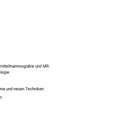
stmittelmammograhie und MR-
ologie
ermie und neuen Techniken
n