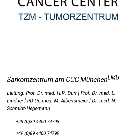
a
g
v
o
l
l
e
r
i
n
LMU
Sarkomzentrum am CCC München
s
p
Leitung: Prof. Dr. med. H.R. Dürr | Prof. Dr. med. L.
i
Lindner | PD Dr. med. M. Albertsmeier | Dr. med. N.
r
Schmidt-Hegemann
i
e
+49 (0)89 4400 74798
r
+49 (0)89 4400 74799