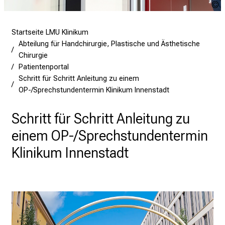
t
C
a
H
g
s
Startseite LMU Klinikum
d
Abteilung für Handchirurgie, Plastische und Ästhetische
e
Chirurgie
r
Patientenportal
P
Schritt für Schritt Anleitung zu einem
f
OP-/Sprechstundentermin Klinikum Innenstadt
l
e
Schritt für Schritt Anleitung zu
g
einem OP-/Sprechstundentermin
e
Klinikum Innenstadt
a
m
L
M
U
K