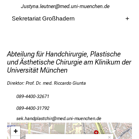
e
QfWcbјugY-äifbu:iSp
vimefulrvfiuyziu-mi
r
i
Sekretariat Großhadern
n
Sekretariat Campus Großhadern
s
Frau Klea Sinani
p
i
Abteilung für Handchirurgie, Plastische
+49(0)89 4400-73502
r
und Ästhetische Chirurgie am Klinikum der
i
+49(0)89 4400-76552
Universität München
e
cio-zgudmöägcbyzlSp
Yvim-fulhvfiuyziu mi
r
Direktor: Prof. Dr. med. Riccardo Giunta
e
n
089-4400-32671
d
089-4400-31792
e
r
cio zgumDöägcbyzlpS
vimsf;ul#vfiuyz:iuemi
E
+
i
×