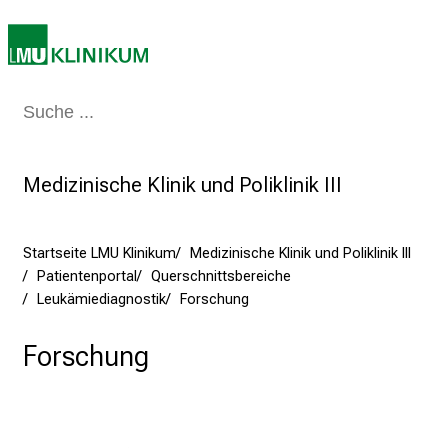
e
t
a
g
d
Medizin & Pflege
Patienten & Besucher
Forschung
Lehre
Das Kli
e
r
P
Medizinische Klinik und Poliklinik III
f
l
Startseite LMU Klinikum
Medizinische Klinik und Poliklinik III
e
Patientenportal
Querschnittsbereiche
g
Leukämiediagnostik
Forschung
e
a
Forschung
m
L
M
U