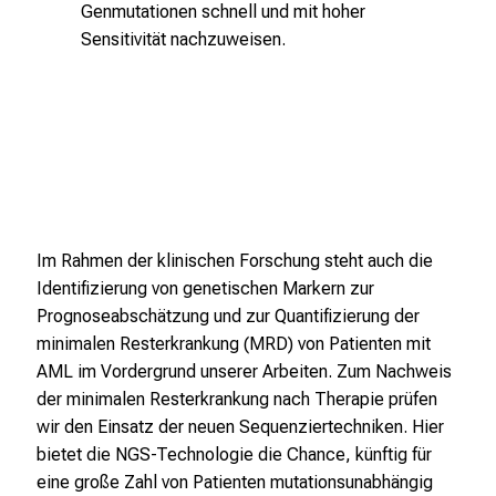
Genmutationen schnell und mit hoher
u
Sensitivität nachzuweisen.
c
h
s
v
o
l
l
e
Im Rahmen der klinischen Forschung steht auch die
n
Identifizierung von genetischen Markern zur
u
Prognoseabschätzung und zur Quantifizierung der
n
minimalen Resterkrankung (MRD) von Patienten mit
d
AML im Vordergrund unserer Arbeiten. Zum Nachweis
g
der minimalen Resterkrankung nach Therapie prüfen
a
wir den Einsatz der neuen Sequenziertechniken. Hier
n
bietet die NGS-Technologie die Chance, künftig für
z
eine große Zahl von Patienten mutationsunabhängig
h