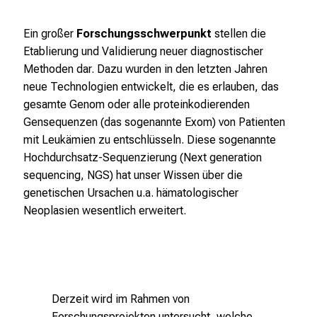
l
e
Ein großer
Forschungsschwerpunkt
stellen die
r
Etablierung und Validierung neuer diagnostischer
i
Methoden dar. Dazu wurden in den letzten Jahren
n
neue Technologien entwickelt, die es erlauben, das
s
gesamte Genom oder alle proteinkodierenden
p
Gensequenzen (das sogenannte Exom) von Patienten
i
mit Leukämien zu entschlüsseln. Diese sogenannte
r
Hochdurchsatz-Sequenzierung (Next generation
i
sequencing, NGS) hat unser Wissen über die
e
genetischen Ursachen u.a. hämatologischer
r
Neoplasien wesentlich erweitert.
e
n
d
e
r
Derzeit wird im Rahmen von
E
Forschungsprojekten untersucht, welche