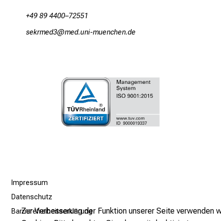
t
+49 89 4400–72551
a
ciopvim0
vim ful#vfiuyziYu mi
g
.
T
r
e
f
f
e
n
S
i
e
E
Impressum
x
Datenschutz
p
Zur Verbesserung der Funktion unserer Seite verwenden w
Barrierefreiheitserklärung
e