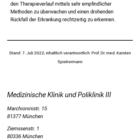
den Therapieverlauf mittels sehr empfindlicher
e
Methoden zu überwachen und einen drohenden
i
Rückfall der Erkrankung rechtzeitig zu erkennen.
t
l
i
c
h
Stand: 7. Juli 2022; inhaltlich verantwortlich: Prof. Dr. med. Karsten
e
Spiekermann
n
P
f
l
Medizinische Klinik und Poliklinik III
e
g
Marchioninistr. 15
e
81377 München
a
Ziemssenstr. 1
l
80336 München
l