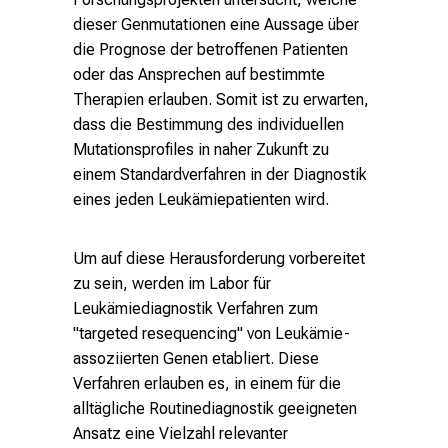
i
dieser Genmutationen eine Aussage über
n
die Prognose der betroffenen Patienten
b
oder das Ansprechen auf bestimmte
l
Therapien erlauben. Somit ist zu erwarten,
i
dass die Bestimmung des individuellen
c
Mutationsprofiles in naher Zukunft zu
k
einem Standardverfahren in der Diagnostik
e
eines jeden Leukämiepatienten wird.
i
n
Um auf diese Herausforderung vorbereitet
d
zu sein, werden im Labor für
e
Leukämiediagnostik Verfahren zum
n
"targeted resequencing" von Leukämie-
a
assoziierten Genen etabliert. Diese
n
Verfahren erlauben es, in einem für die
s
alltägliche Routinediagnostik geeigneten
p
Ansatz eine Vielzahl relevanter
r