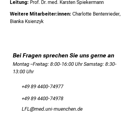
Leitung:
Prof. Dr. med. Karsten Spiekermann
K
l
Weitere Mitarbeiter:innen:
Charlotte Bentenrieder,
i
Bianka Ksienzyk
n
i
k
u
m
Bei Fragen sprechen Sie uns gerne an
–
Montag –Freitag: 8:00-16:00 Uhr Samstag: 8:30-
e
13:00 Uhr
i
n
+49 89 4400-74977
T
+49 89 4400-74978
a
g
VnÄV
vimsfual_vSfiuyziu mi
v
o
l