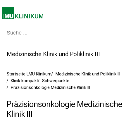
a
r
r
i
e
Medizin & Pflege
Patienten & Besucher
Forschung
Lehre
Das Kli
r
e
t
Medizinische Klinik und Poliklinik III
a
g
Startseite LMU Klinikum
Medizinische Klinik und Poliklinik III
d
Klinik kompakt
Schwerpunkte
e
Präzisionsonkologie Medizinische Klinik III
r
P
Präzisionsonkologie Medizinische
f
l
Klinik III
e
g