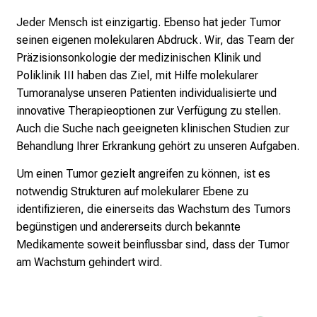
e
Jeder Mensch ist einzigartig. Ebenso hat jeder Tumor
a
seinen eigenen molekularen Abdruck. Wir, das Team der
m
Präzisionsonkologie der medizinischen Klinik und
L
Poliklinik III haben das Ziel, mit Hilfe molekularer
M
Tumoranalyse unseren Patienten individualisierte und
U
innovative Therapieoptionen zur Verfügung zu stellen.
K
Auch die Suche nach geeigneten klinischen Studien zur
l
Behandlung Ihrer Erkrankung gehört zu unseren Aufgaben.
i
n
Um einen Tumor gezielt angreifen zu können, ist es
i
notwendig Strukturen auf molekularer Ebene zu
k
identifizieren, die einerseits das Wachstum des Tumors
u
begünstigen und andererseits durch bekannte
m
Medikamente soweit beinflussbar sind, dass der Tumor
–
am Wachstum gehindert wird.
e
i
n