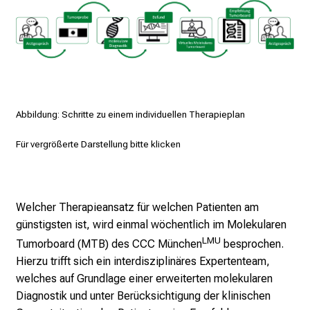
T
a
g
v
o
l
l
Abbildung: Schritte zu einem individuellen Therapieplan
e
r
Für vergrößerte Darstellung bitte klicken
i
n
s
Welcher Therapieansatz für welchen Patienten am
p
günstigsten ist, wird einmal wöchentlich im Molekularen
i
LMU
Tumorboard (MTB) des CCC München
besprochen.
r
Hierzu trifft sich ein interdisziplinäres Expertenteam,
i
welches auf Grundlage einer erweiterten molekularen
e
Diagnostik und unter Berücksichtigung der klinischen
r