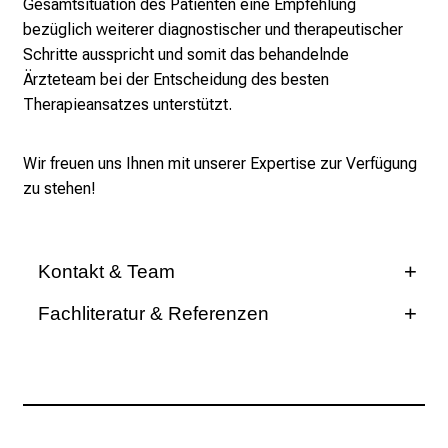
Gesamtsituation des Patienten eine Empfehlung
e
bezüglich weiterer diagnostischer und therapeutischer
n
Schritte ausspricht und somit das behandelnde
d
Ärzteteam bei der Entscheidung des besten
e
Therapieansatzes unterstützt.
r
E
i
Wir freuen uns Ihnen mit unserer Expertise zur Verfügung
n
zu stehen!
b
l
i
Kontakt & Team
c
Ärztliche Leitung
k
Fachliteratur & Referenzen
Dr. med. Benedikt Westphalen
e
Holch, J.W., K.H. Metzeler, A. Jung, K. Riedmann,
i
P.J. Jost, W. Weichert, T. Kirchner, V. Heinemann,
+49 89 4400-75245
n
and C.B. Westphalen, Universal Genomic Testing:
d
yéicbözg
vim ävf mi
The next step in oncological decision-making or a
e
dead-end street? Eur J Cancer, 2017. 82: p. 72-79.