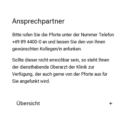
n
s
p
Ansprechpartner
i
r
Bitte rufen Sie die Pforte unter der Nummer Telefon
i
+49 89 4400-0 an und lassen Sie den von Ihnen
e
gewünschten Kollegen/in anfunken.
r
e
Sollte dieser nicht erreichbar sein, so steht Ihnen
n
der diensthabende Oberarzt der Klinik zur
d
Verfügung, der auch gerne von der Pforte aus für
e
Sie angefunkt wird.
r
E
i
Übersicht
n
Blutstammzelltransplantation autolog
b
Prof. Marion Subklewe
l