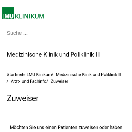
2
0
2
5
d
Medizin & Pflege
Patienten & Besucher
Forschung
Lehre
Das Kli
e
n
K
Medizinische Klinik und Poliklinik III
a
r
Startseite LMU Klinikum
Medizinische Klinik und Poliklinik III
r
Arzt- und Fachinfo
Zuweiser
i
e
Zuweiser
r
e
t
a
g
Möchten Sie uns einen Patienten zuweisen oder haben