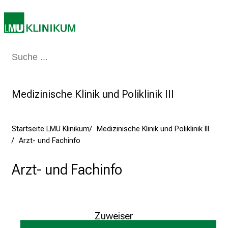
n
z
:
E
Medizin & Pflege
Patienten & Besucher
Forschung
Lehre
Das Kli
r
l
e
Medizinische Klinik und Poliklinik III
b
e
n
Startseite LMU Klinikum
Medizinische Klinik und Poliklinik III
S
Arzt- und Fachinfo
i
e
Arzt- und Fachinfo
a
m
2
7
Zuweiser
.