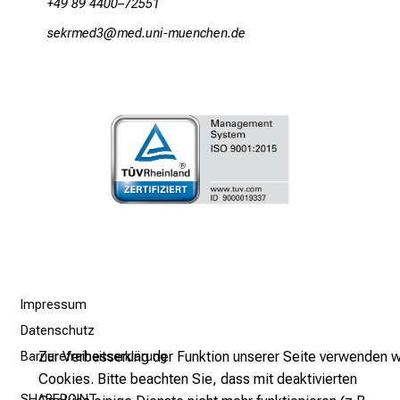
+49 89 4400–72551
e
ciopvaim0:
vimsful_,vfiuyziu-mi
t
a
g
d
e
r
P
f
l
e
g
e
Impressum
a
m
Datenschutz
L
Zur Verbesserung der Funktion unserer Seite verwenden w
Barrierefreiheitserklärung
M
Cookies. Bitte beachten Sie, dass mit deaktivierten
U
SHAREPOINT