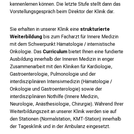
kennenlernen können. Die letzte Stufe stellt dann das
a
Vorstellungsgespräch beim Direktor der Klinik dar.
n
s
p
Sie erhalten in unserer Klinik eine
strukturierte
r
Weiterbildung
bis zum Facharzt für Innere Medizin
u
mit dem Schwerpunkt Hämatologie / internistische
c
Onkologie. Das
Curriculum
bietet Ihnen eine fundierte
h
Ausbildung innerhalb der Inneren Medizin in enger
s
Zusammenarbeit mit den Kliniken für Kardiologie,
v
Gastroenterologie, Pulmonologie und der
o
interdisziplinären Intensivmedizin (Hämatologie /
l
Onkologie und Gastroenterologie) sowie der
l
interdisziplinären Nothilfe (Innere Medizin,
e
Neurologie, Anästhesiologie, Chirurgie). Während Ihrer
n
Weiterbildungszeit an unserer Klinik werden sie auf
u
den Stationen (Normalstation, KMT-Station) innerhalb
n
der Tagesklinik und in der Ambulanz eingesetzt.
d