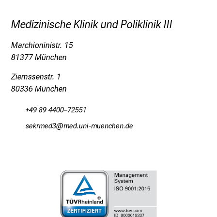
n
Medizinische Klinik und Poliklinik III
S
i
Marchioninistr. 15
e
81377 München
v
i
Ziemssenstr. 1
e
80336 München
l
f
+49 89 4400–72551
ä
cinopvimd0
vim ful_vfiuyziusmi
l
t
i
g
e
K
a