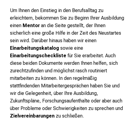
g
Um Ihnen den Einstieg in den Berufsalltag zu
a
erleichtern, bekommen Sie zu Beginn Ihrer Ausbildung
n
einen
Mentor
an die Seite gestellt, der Ihnen
z
sicherlich eine große Hilfe in der Zeit des Neustartes
h
sein wird. Darüber hinaus haben wir einen
e
Einarbeitungskatalog
sowie eine
i
Einarbeitungscheckliste
für Sie erarbeitet. Auch
t
diese beiden Dokumente werden Ihnen helfen, sich
l
zurechtzufinden und möglichst rasch routiniert
i
mitarbeiten zu können. In den regelmäßig
c
stattfindenden Mitarbeitergesprächen haben Sie und
h
wir die Gelegenheit, über Ihre Ausbildung,
e
Zukunftspläne, Forschungsaufenthalte oder aber auch
n
über Probleme oder Schwierigkeiten zu sprechen und
P
Zielvereinbarungen
zu schließen.
f
l
e