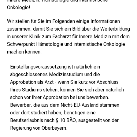
a
Onkologie!
g
v
Wir stellen für Sie im Folgenden einige Informationen
o
zusammen, damit Sie sich ein Bild über die Weiterbildung
l
in unserer Klinik zum Facharzt für Innere Medizin mit dem
l
Schwerpunkt Hämatologie und internistische Onkologie
e
machen können.
r
i
Einstellungsvoraussetzung ist natürlich ein
n
abgeschlossenes Medizinstudium und die
s
Approbation als Arzt - wenn Sie kurz vor Abschluss
p
Ihres Studiums stehen, können Sie sich aber natürlich
i
schon vor Ihrer Approbation bei uns bewerben.
r
Bewerber, die aus dem Nicht-EU-Ausland stammen
i
oder dort studiert haben, benötigen eine
e
Berufserlaubnis nach § 10 BÄO, ausgestellt von der
r
Regierung von Oberbayern.
e