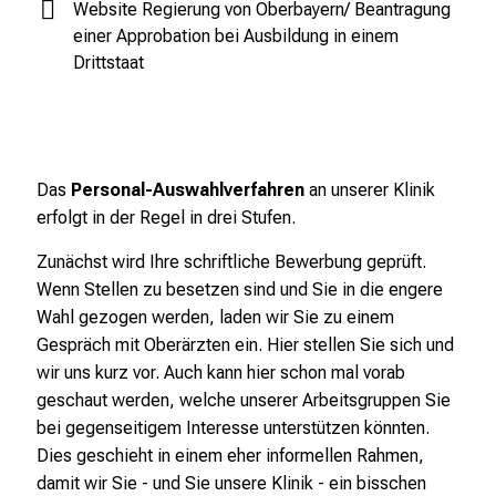
Website Regierung von Oberbayern/ Beantragung
n
einer Approbation bei Ausbildung in einem
d
Drittstaat
e
r
E
i
n
Das
Personal-Auswahlverfahren
an unserer Klinik
b
erfolgt in der Regel in drei Stufen.
l
Zunächst wird Ihre schriftliche Bewerbung geprüft.
i
Wenn Stellen zu besetzen sind und Sie in die engere
c
Wahl gezogen werden, laden wir Sie zu einem
k
Gespräch mit Oberärzten ein. Hier stellen Sie sich und
e
wir uns kurz vor. Auch kann hier schon mal vorab
i
geschaut werden, welche unserer Arbeitsgruppen Sie
n
bei gegenseitigem Interesse unterstützen könnten.
d
Dies geschieht in einem eher informellen Rahmen,
e
damit wir Sie - und Sie unsere Klinik - ein bisschen
n