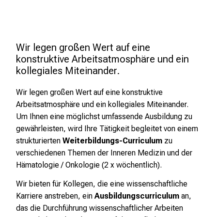
g
e
a
l
Wir legen großen Wert auf eine 
l
konstruktive Arbeitsatmosphäre und ein 
kollegiales Miteinander.
t
a
Wir legen großen Wert auf eine konstruktive
g
Arbeitsatmosphäre und ein kollegiales Miteinander.
.
Um Ihnen eine möglichst umfassende Ausbildung zu
T
gewährleisten, wird Ihre Tätigkeit begleitet von einem
r
strukturierten
Weiterbildungs-Curriculum
zu
e
verschiedenen Themen der Inneren Medizin und der
f
Hämatologie / Onkologie (2 x wöchentlich).
f
e
Wir bieten für Kollegen, die eine wissenschaftliche
n
Karriere anstreben, ein
Ausbildungscurriculum
an,
S
das die Durchführung wissenschaftlicher Arbeiten
i