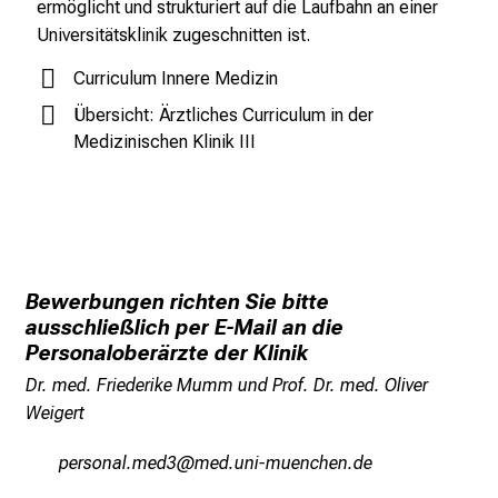
ermöglicht und strukturiert auf die Laufbahn an einer
e
Universitätsklinik zugeschnitten ist.
E
Curriculum Innere Medizin
x
p
Übersicht: Ärztliches Curriculum in der
e
Medizinischen Klinik III
r
t
e
n
,
Bewerbungen richten Sie bitte
e
ausschließlich per E-Mail an die
n
Personaloberärzte der Klinik
t
d
Dr. med. Friederike Mumm und Prof. Dr. med. Oliver
e
Weigert
c
öipcüugäsvim0
vYimsful_vfiuyziudd-nmi
k
e