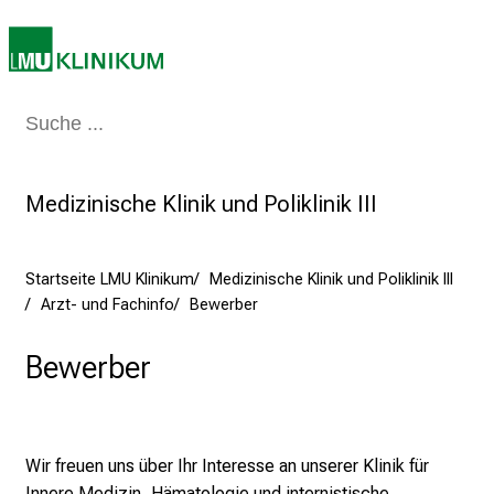
a
m
L
M
U
Medizin & Pflege
Patienten & Besucher
Forschung
Lehre
Das Kli
K
l
Medizinische Klinik und Poliklinik III
i
n
i
Startseite LMU Klinikum
Medizinische Klinik und Poliklinik III
k
Arzt- und Fachinfo
Bewerber
u
m
Bewerber
–
e
i
n
Wir freuen uns über Ihr Interesse an unserer Klinik für
T
Innere Medizin, Hämatologie und internistische