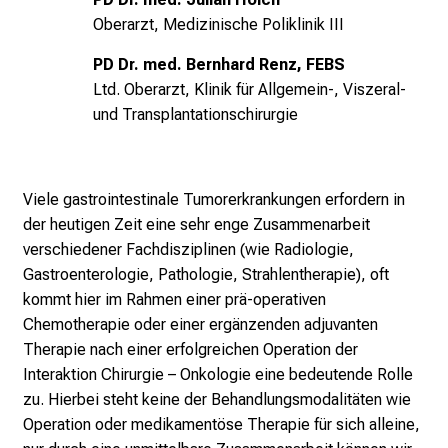
n
Oberarzt, Medizinische Poliklinik III
d
g
PD Dr. med. Bernhard Renz, FEBS
a
Ltd. Oberarzt, Klinik für Allgemein-, Viszeral-
n
und Transplantationschirurgie
z
h
e
Viele gastrointestinale Tumorerkrankungen erfordern in
i
der heutigen Zeit eine sehr enge Zusammenarbeit
t
verschiedener Fachdisziplinen (wie Radiologie,
l
Gastroenterologie, Pathologie, Strahlentherapie), oft
i
kommt hier im Rahmen einer prä-operativen
c
Chemotherapie oder einer ergänzenden adjuvanten
h
Therapie nach einer erfolgreichen Operation der
e
Interaktion Chirurgie – Onkologie eine bedeutende Rolle
n
zu. Hierbei steht keine der Behandlungsmodalitäten wie
P
Operation oder medikamentöse Therapie für sich alleine,
f