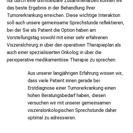
nur durch eine unmittelbare Zusammenarbeit können wir
l
das beste Ergebnis in der Behandlung Ihrer
e
Tumorerkrankung erreichen. Diese wichtige Interaktion
g
soll auch unsere gemeinsame Sprechstunde reflektieren,
e
bei der Sie als Patient die Option haben am
a
Vorstellungstag sowohl mit einer sehr erfahrenen
l
Viszeralchirurg:in über den operativen Therapieplan als
l
auch einer spezialisierten Onkolog:in über die
t
perioperative medikamentöse Therapie zu sprechen.
a
g
Aus unserer langjährigen Erfahrung wissen wir,
.
dass viele Patient:innen gerade bei
T
Erstdiagnose einer Tumorerkrankung einen
r
hohen Beratungsbedarf haben, diesen
e
versuchen wir mit unserer gemeinsamen
f
viszeralonkologischen Sprechstunde daher
f
optimal zu adressieren.
e
n