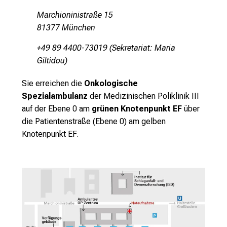
Überweisender Arzt
e
Marchioninistraße 15
I
81377 München
n
Beschwerden / Verdachtsdiagnose /
+49 89 4400-73019 (Sekretariat: Maria
f
Überweisungsgrund
Giltidou)
o
r
Sie erreichen die
Onkologische
m
Spezialambulanz
der Medizinischen Poliklinik III
a
auf der Ebene 0 am
grünen Knotenpunkt EF
über
t
die Patientenstraße (Ebene 0) am
gelben
i
Sicherheitsfrage (Ich bin kein Roboter!)
Knotenpunkt EF
.
o
Wie viele Stunden hat ein Tag?
*
n
e
n
z
Ich erkläre mich mit dem
u
Datenverwendungshinweis (siehe
J
unten) einverstanden
*
o