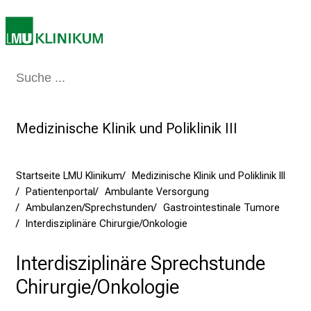
r
e
n
d
e
Medizin & Pflege
Patienten & Besucher
Forschung
Lehre
Das Kli
r
E
i
Medizinische Klinik und Poliklinik III
n
b
Startseite LMU Klinikum
Medizinische Klinik und Poliklinik III
l
Patientenportal
Ambulante Versorgung
i
Ambulanzen/Sprechstunden
Gastrointestinale Tumore
c
Interdisziplinäre Chirurgie/Onkologie
k
e
Interdisziplinäre Sprechstunde
i
Chirurgie/Onkologie
n
d