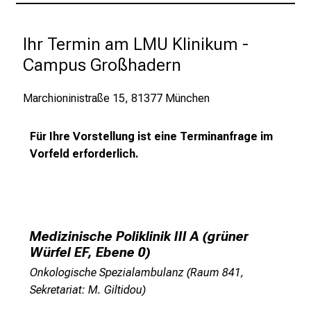
S
i
Ihr Termin am LMU Klinikum - 
e
Campus Großhadern
E
x
p
Marchioninistraße 15, 81377 München
e
r
Für Ihre Vorstellung ist eine Terminanfrage im
t
Vorfeld erforderlich.
e
n
,
e
Medizinische Poliklinik III A (grüner
n
Würfel EF, Ebene 0)
t
d
Onkologische Spezialambulanz (Raum 841,
e
Sekretariat: M. Giltidou)
c