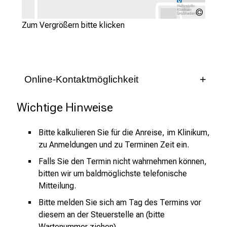
a
LMU
r
Klinik
Zum Vergrößern bitte klicken
r
i
e
r
Online-Kontaktmöglichkeit
e
c
Terminformular
Wichtige Hinweise
h
a
* = Pflichtfeld
Bitte kalkulieren Sie für die Anreise, im Klinikum,
n
zu Anmeldungen und zu Terminen Zeit ein.
c
Anrede
e
Falls Sie den Termin nicht wahrnehmen können,
Herr
Frau
keine Angabe
bitten wir um baldmöglichste telefonische
n
Mitteilung.
u
Vorname
*
n
Bitte melden Sie sich am Tag des Termins vor
d
diesem an der Steuerstelle an (bitte
e
Wartenummer ziehen).