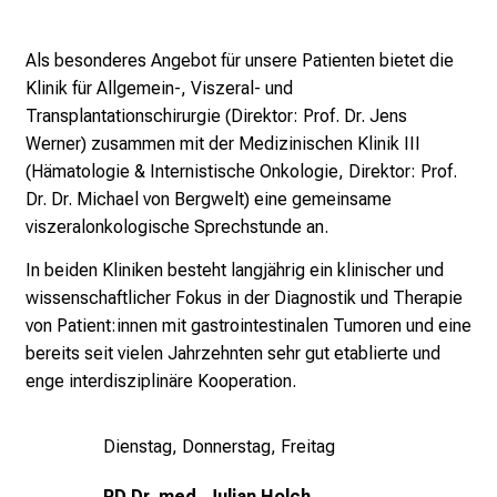
e
n
Als besonderes Angebot für unsere Patienten bietet die
a
Klinik für Allgemein-, Viszeral- und
n
Transplantationschirurgie (Direktor: Prof. Dr. Jens
s
Werner) zusammen mit der Medizinischen Klinik III
p
(Hämatologie & Internistische Onkologie, Direktor: Prof.
r
Dr. Dr. Michael von Bergwelt) eine gemeinsame
u
viszeralonkologische Sprechstunde an.
c
h
In beiden Kliniken besteht langjährig ein klinischer und
s
wissenschaftlicher Fokus in der Diagnostik und Therapie
v
von Patient:innen mit gastrointestinalen Tumoren und eine
o
bereits seit vielen Jahrzehnten sehr gut etablierte und
l
enge interdisziplinäre Kooperation.
l
e
Dienstag, Donnerstag, Freitag
n
u
PD Dr. med. Julian Holch