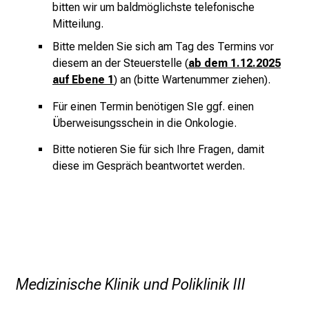
d
der Universität München (KUM) an die
bitten wir um baldmöglichste telefonische
W
zuständigen Stellen oder Personen
Mitteilung.
e
weitergeleitet. In diesem Zusammenhang
Bitte melden Sie sich am Tag des Termins vor
i
besteht die Möglichkeit, dass nicht-ärztliches
diesem an der Steuerstelle (
ab dem 1.12.2025
t
Personal des Klinikums Kenntnis über die von
auf Ebene 1
) an (bitte Wartenummer ziehen).
e
Ihnen offenbarten Angaben erhalten kann. Eine
r
Weitergabe oder Übermittlung dieser Angaben
Für einen Termin benötigen SIe ggf. einen
b
an Dritte außerhalb des Klinikums erfolgt nicht.
Überweisungsschein in die Onkologie.
i
Ihre Daten werden spätestens 3 Monate nach
Bitte notieren Sie für sich Ihre Fragen, damit
l
Auswertung bzw. Weiterleitung Ihrer Angaben
diese im Gespräch beantwortet werden.
d
an die zuständige Stelle gelöscht. Sie können
u
Ihre Genehmigung zur zweckgebundenen
n
Verarbeitung und Nutzung der Daten jederzeit
g
ohne Angabe von Gründen schriftlich
e
widerrufen. Ihre gespeicherten Daten werden
n
dann unverzüglich im Rahmen gesetzlicher
.
Vorschriften gelöscht. Die relevanten
Medizinische Klinik und Poliklinik III
K
Informationen zu Ihrer Anfrage werden Ihnen an