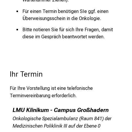
Nachname
*
r
Für einen Termin benötigen SIe ggf. einen
h
Überweisungsschein in die Onkologie.
a
l
Bitte notieren Sie für sich Ihre Fragen, damit
Geburtsdatum
*
t
diese im Gespräch beantwortet werden.
e
n
E-Mail
*
S
i
e
Ihr Termin
Telefonnummer
*
s
p
Für Ihre Vorstellung ist eine telefonische
a
Terminvereinbarung erforderlich.
Versicherung
n
n
LMU Klinikum - Campus Großhadern
gesetzlich
privat
e
Onkologische Spezialambulanz (Raum 841) der
Selbstzahler*in
n
Medizinischen Poliklinik III auf der Ebene 0
d