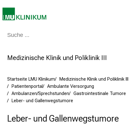
c
k
e
i
n
Medizin & Pflege
Patienten & Besucher
Forschung
Lehre
Das Kli
d
e
n
Medizinische Klinik und Poliklinik III
a
n
s
Startseite LMU Klinikum
Medizinische Klinik und Poliklinik III
p
Patientenportal
Ambulante Versorgung
Ambulanzen/Sprechstunden
Gastrointestinale Tumore
r
Leber- und Gallenwegstumore
u
c
Leber- und Gallenwegstumore
h
s
v