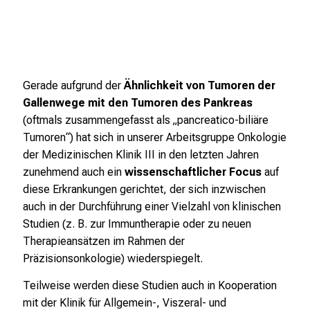
r
e
f
f
e
Gerade aufgrund der
Ähnlichkeit von Tumoren der
n
Gallenwege mit den Tumoren des Pankreas
S
(oftmals zusammengefasst als „pancreatico-biliäre
i
Tumoren“) hat sich in unserer Arbeitsgruppe Onkologie
e
der Medizinischen Klinik III in den letzten Jahren
E
zunehmend auch ein
wissenschaftlicher Focus
auf
x
diese Erkrankungen gerichtet, der sich inzwischen
p
auch in der Durchführung einer Vielzahl von klinischen
e
Studien (z. B. zur Immuntherapie oder zu neuen
r
Therapieansätzen im Rahmen der
t
Präzisionsonkologie) wiederspiegelt.
e
n
Teilweise werden diese Studien auch in Kooperation
,
mit der Klinik für Allgemein-, Viszeral- und