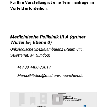
Für Ihre Vorstellung ist eine Terminanfrage im
e
Vorfeld erforderlich.
n
u
n
d
e
Medizinische Poliklinik III A (grüner
r
Würfel EF, Ebene 0)
h
Dr. C. Benedikt Westphalen
Onkologische Spezialambulanz (Raum 841,
a
(Koordinator)
Sekretariat: M. Giltidou)
l
t
+49 89 4400-73019
e
n
OgplgeXläblmüf
vimeful_vfiuyziuemi
S
i
e
s
p