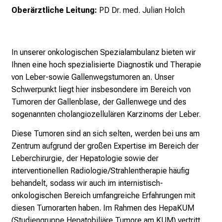
o
Oberärztliche Leitung:
PD Dr. med. Julian Holch
l
l
e
n
In unserer onkologischen Spezialambulanz bieten wir
u
Ihnen eine hoch spezialisierte Diagnostik und Therapie
n
von Leber-sowie Gallenwegstumoren an. Unser
d
Schwerpunkt liegt hier insbesondere im Bereich von
g
Tumoren der Gallenblase, der Gallenwege und des
a
sogenannten cholangiozellulären Karzinoms der Leber.
n
Diese Tumoren sind an sich selten, werden bei uns am
z
Zentrum aufgrund der großen Expertise im Bereich der
h
Leberchirurgie, der Hepatologie sowie der
e
interventionellen Radiologie/Strahlentherapie häufig
i
behandelt, sodass wir auch im internistisch-
t
onkologischen Bereich umfangreiche Erfahrungen mit
l
diesen Tumorarten haben. Im Rahmen des HepaKUM
i
(Studiengruppe Hepatobiliäre Tumore am KUM) vertritt