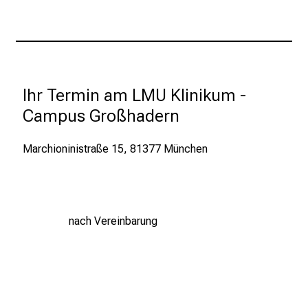
l
t
i
g
e
Ihr Termin am LMU Klinikum - 
K
a
Campus Großhadern
r
r
Marchioninistraße 15, 81377 München
i
PD Dr. med. Julian Holch
e
r
Oberarzt Med. Poliklinik III A
e
nach Vereinbarung
c
h
a
n
c