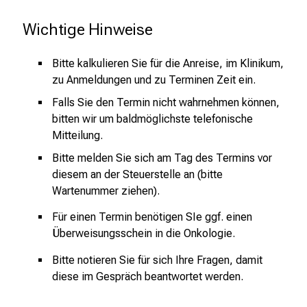
verwendet, um mit Ihnen im Rahmen dieser
i
Wichtige Hinweise
Kontaktaufnahme per E-Mail, telefonisch
,
und/oder schriftlich in Kontakt zu treten. Ihre
t
Angaben werden vor dem Zugriff Dritter
Bitte kalkulieren Sie für die Anreise, im Klinikum,
a
angemessen geschützt und nach den
zu Anmeldungen und zu Terminen Zeit ein.
u
Bestimmungen des
s
Falls Sie den Termin nicht wahrnehmen können,
Bundesdatenschutzgesetzes erhoben,
c
bitten wir um baldmöglichste telefonische
verarbeitet und genutzt. Die Angabe Ihrer
Mitteilung.
h
persönlichen Daten insbesondere Ihrer Daten
e
Bitte melden Sie sich am Tag des Termins vor
zu Ihrer Gesundheit erfolgt freiwillig. Ihre
n
diesem an der Steuerstelle an (bitte
Anfrage wird bei Bedarf innerhalb des Klinikums
S
Wartenummer ziehen).
der Universität München (KUM) an die
i
zuständigen Stellen oder Personen
Für einen Termin benötigen SIe ggf. einen
e
weitergeleitet. In diesem Zusammenhang
Überweisungsschein in die Onkologie.
s
besteht die Möglichkeit, dass nicht-ärztliches
i
Bitte notieren Sie für sich Ihre Fragen, damit
Personal des Klinikums Kenntnis über die von
c
diese im Gespräch beantwortet werden.
Ihnen offenbarten Angaben erhalten kann. Eine
h
Weitergabe oder Übermittlung dieser Angaben
m