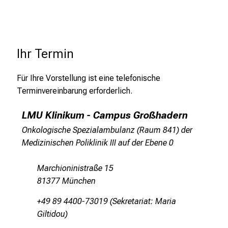
g
e
n
Telefonnummer
*
u
Ihr Termin
n
d
Für Ihre Vorstellung ist eine telefonische
Versicherung
W
Terminvereinbarung erforderlich.
gesetzlich
privat
e
i
Selbstzahler*in
LMU Klinikum - Campus Großhadern
t
Onkologische Spezialambulanz (Raum 841) der
e
Überweisender Arzt
Medizinischen Poliklinik III auf der Ebene 0
r
b
Marchioninistraße 15
i
Beschwerden / Verdachtsdiagnose /
81377 München
l
Überweisungsgrund
d
+49 89 4400-73019 (Sekretariat: Maria
u
Giltidou)
n