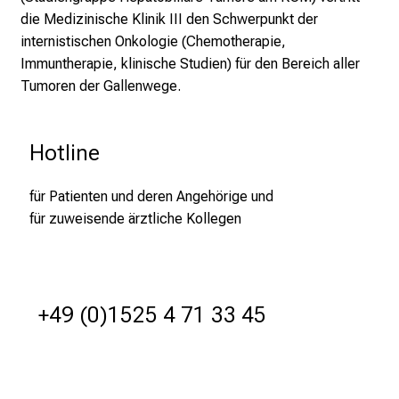
c
die Medizinische Klinik III den Schwerpunkt der
h
internistischen Onkologie (Chemotherapie,
e
Immuntherapie, klinische Studien) für den Bereich aller
n
Tumoren der Gallenwege.
P
f
l
Hotline
e
g
für Patienten und deren Angehörige und
e
für zuweisende ärztliche Kollegen
a
l
l
t
+49 (0)1525 4 71 33 45
a
g
.
T