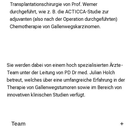
e
Transplantationschirurgie von Prof. Werner
n
durchgeführt, wie z. B. die ACTICCA-Studie zur
t
adjuvanten (also nach der Operation durchgeführten)
d
Chemotherapie von Gallenwegskarzinomen.
e
c
k
e
n
Sie werden dabei von einem hoch spezialisierten Ärzte-
S
Team unter der Leitung von PD Dr med. Julian Holch
i
betreut, welches über eine umfangreiche Erfahrung in der
e
Therapie von Gallenwegstumoren sowie im Bereich von
v
innovativen klinischen Studien verfügt.
i
e
l
f
Team
ä