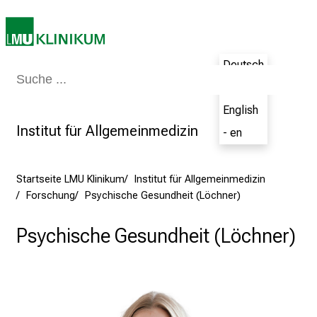
e
r
i
n
Deutsch
s
Medizin & Pflege
Patienten & Besucher
Forschung
Lehre
Das Kli
- de
p
English
i
Institut für Allgemeinmedizin
r
- en
i
e
Startseite LMU Klinikum
Institut für Allgemeinmedizin
r
Forschung
Psychische Gesundheit (Löchner)
e
n
Psychische Gesundheit (Löchner)
d
e
r
E
i