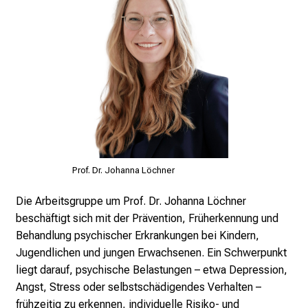
n
b
l
i
c
k
e
i
n
d
Prof. Dr. Johanna Löchner
e
n
Die Arbeitsgruppe um Prof. Dr. Johanna Löchner
a
beschäftigt sich mit der Prävention, Früherkennung und
n
Behandlung psychischer Erkrankungen bei Kindern,
s
Jugendlichen und jungen Erwachsenen. Ein Schwerpunkt
p
liegt darauf, psychische Belastungen – etwa Depression,
r
Angst, Stress oder selbstschädigendes Verhalten –
u
frühzeitig zu erkennen, individuelle Risiko- und