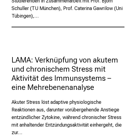
Studierenden in Zusammenarbeit mit Prof. Björn
a
Schuller (TU München), Prof. Caterina Gawrilow (Uni
g
Tübingen),…
.
T
r
e
f
LAMA: Verknüpfung von akutem
f
e
und chronischem Stress mit
n
Aktivität des Immunsystems –
S
eine Mehrebenenanalyse
i
e
Akuter Stress löst adaptive physiologische
E
Reaktionen aus, darunter vorübergehende Anstiege
x
entzündlicher Zytokine, während chronischer Stress
p
mit anhaltender Entzündungsaktivität einhergeht, die
e
zur…
r