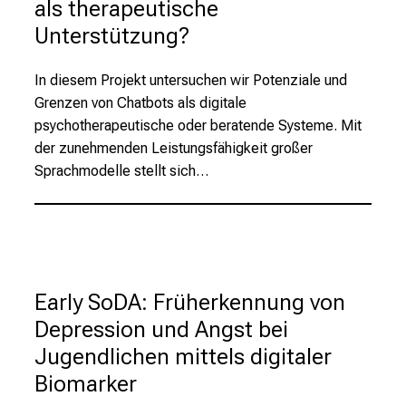
c
als therapeutische
h
Unterstützung?
a
n
In diesem Projekt untersuchen wir Potenziale und
c
Grenzen von Chatbots als digitale
e
psychotherapeutische oder beratende Systeme. Mit
n
der zunehmenden Leistungsfähigkeit großer
u
Sprachmodelle stellt sich…
n
d
e
r
h
a
Early SoDA: Früherkennung von
l
Depression und Angst bei
t
Jugendlichen mittels digitaler
e
Biomarker
n