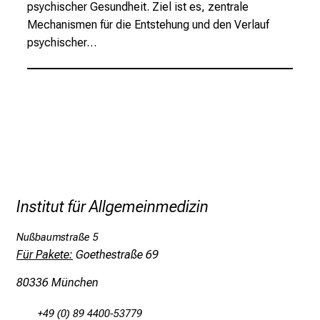
a
psychischer Gesundheit. Ziel ist es, zentrale
t
Mechanismen für die Entstehung und den Verlauf
i
psychischer…
o
n
e
n
z
u
J
o
b
Institut für Allgemeinmedizin
s
,
Nußbaumstraße 5
A
Für Pakete:
Goethestraße 69
u
80336 München
s
b
+49 (0) 89 4400-53779