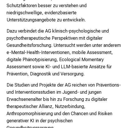
c
Schutzfaktoren besser zu verstehen und
h
niedrigschwellige, evidenzbasierte
s
Unterstützungsangebote zu entwickeln.
v
Dazu verbindet die AG klinisch-psychologische und
o
psychotherapeutische Perspektiven mit digitaler
l
Gesundheitsforschung. Untersucht werden unter anderem
l
e-Mental-Health-Interventionen, mobile Assessment,
e
digitale Phänotypisierung, Ecological Momentary
n
Assessment sowie KI- und LLM-basierte Ansätze für
u
Prävention, Diagnostik und Versorgung.
n
d
Die Studien und Projekte der AG reichen von Präventions-
g
und Interventionsstudien im Jugend- und jungen
a
Erwachsenenalter bis hin zu Forschung zu digitaler
n
therapeutischer Allianz, Nutzerbindung,
z
Anthropomorphisierung und den Chancen und Risiken
h
generativer KI in der psychischen
e
Gesundheitsversorgung.