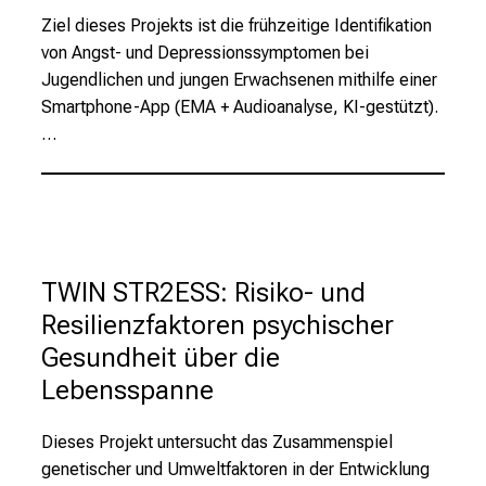
S
Ziel dieses Projekts ist die frühzeitige Identifikation
i
von Angst- und Depressionssymptomen bei
e
Jugendlichen und jungen Erwachsenen mithilfe einer
s
Smartphone-App (EMA + Audioanalyse, KI-gestützt).
p
…
a
n
n
e
n
d
TWIN STR2ESS: Risiko- und
e
Resilienzfaktoren psychischer
I
Gesundheit über die
n
f
Lebensspanne
o
r
Dieses Projekt untersucht das Zusammenspiel
m
genetischer und Umweltfaktoren in der Entwicklung