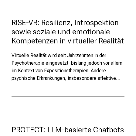
e
l
RISE-VR: Resilienz, Introspektion
f
sowie soziale und emotionale
ä
l
Kompetenzen in virtueller Realität
t
i
Virtuelle Realität wird seit Jahrzehnten in der
g
Psychotherapie eingesetzt, bislang jedoch vor allem
e
im Kontext von Expositionstherapien. Andere
K
psychische Erkrankungen, insbesondere affektive…
a
r
r
i
e
r
PROTECT: LLM-basierte Chatbots
e