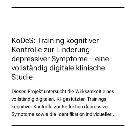
t
e
n
,
e
KoDeS: Training kognitiver
n
Kontrolle zur Linderung
t
depressiver Symptome – eine
d
vollständig digitale klinische
e
c
Studie
k
e
Dieses Projekt untersucht die Wirksamkeit eines
n
vollständig digitalen, KI-gestützten Trainings
S
kognitiver Kontrolle zur Reduktion depressiver
i
Symptome sowie die Identifikation individueller…
e
v
i