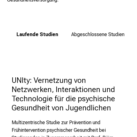
i
t
l
i
Laufende Studien
Abgeschlossene Studien
c
h
e
n
P
f
UNIty: Vernetzung von
l
Netzwerken, Interaktionen und
e
Technologie für die psychische
g
e
Gesundheit von Jugendlichen
a
l
Multizentrische Studie zur Prävention und
l
Frühintervention psychischer Gesundheit bei
t