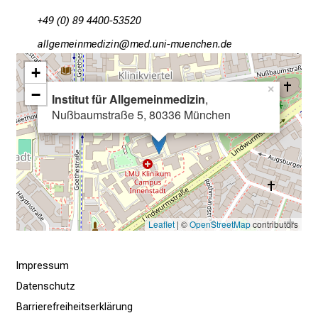
i
+49 (0) 89 4400-53520
l
d
gaääxiviluvimlßlu
vim-ful_vfiuyziu mi
u
+
n
×
−
g
Institut für Allgemeinmedizin
,
e
Nußbaumstraße 5, 80336 München
n
u
n
d
W
e
Leaflet
| ©
OpenStreetMap
contributors
i
t
Impressum
e
Datenschutz
r
b
Barrierefreiheitserklärung