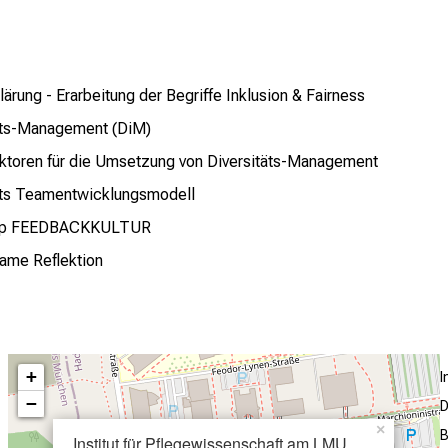
lärung - Erarbeitung der Begriffe Inklusion & Fairness
äts-Management (DiM)
aktoren für die Umsetzung von Diversitäts-Management
äts Teamentwicklungsmodell
op FEEDBACKKULTUR
ame Reflektion
+
−
D
×
B
Institut für Pflegewissenschaft am LMU