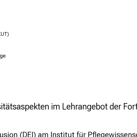
IKUT)
ege
itätsaspekten im Lehrangebot der For
lusion (DEI) am Institut für Pflegewissens