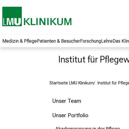
und erhalten Sie
spannende
Informationen zu
Jobs, Ausbildungen
und
Weiterbildungen.
Medizin & Pflege
Patienten & Besucher
Forschung
Lehre
Das Kli
Kommen Sie
vorbei, tauschen
Institut für Pflege
Sie sich mit
Kollegen aus und
lassen Sie sich von
Startseite LMU Klinikum
Institut für Pfl
der gelebten
Pflegewissenschaft
begeistern – ganz
Unser Team
unverbindlich und
ohne Anmeldung.
Unser Portfolio
Akademisierung in der Pflege