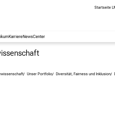
Startseite L
nikum
Karriere
NewsCenter
wissenschaft
egewissenschaft
Unser Portfolio
Diversität, Fairness und Inklusion