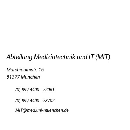
e
i
t
l
i
c
h
e
Abteilung Medizintechnik und IT (MIT)
n
P
Marchioninistr. 15
f
81377 München
l
e
(0) 89 / 4400 - 72061
g
(0) 89 / 4400 - 78702
e
a
OEWK
vYim ful_vWSfiuyziusmi
l
l