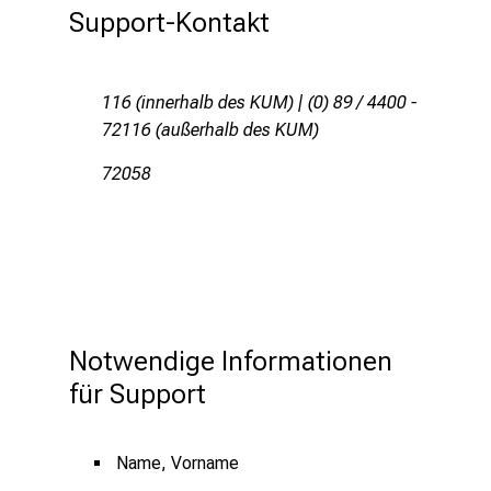
Support-Kontakt
l
i
n
116 (innerhalb des KUM) | (0) 89 / 4400 -
i
72116 (außerhalb des KUM)
k
u
72058
m
–
e
i
n
T
a
Notwendige Informationen 
g
für Support
v
o
l
Name, Vorname
l