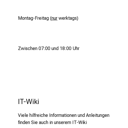
i
n
b
Montag-Freitag (
nur
werktags)
l
i
c
k
Zwischen 07:00 und 18:00 Uhr
e
i
n
d
e
n
a
IT-Wiki
n
s
p
Viele hilfreiche Informationen und Anleitungen
r
finden Sie auch in unserem IT-Wiki