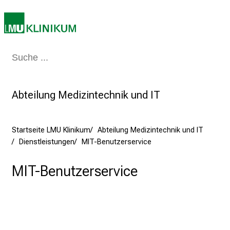
t
a
g
d
Medizin & Pflege
Patienten & Besucher
Forschung
Lehre
Das Kli
e
r
P
Abteilung Medizintechnik und IT
f
l
e
Startseite LMU Klinikum
Abteilung Medizintechnik und IT
g
Dienstleistungen
MIT-Benutzerservice
e
a
MIT-Benutzerservice
m
L
M
U
K