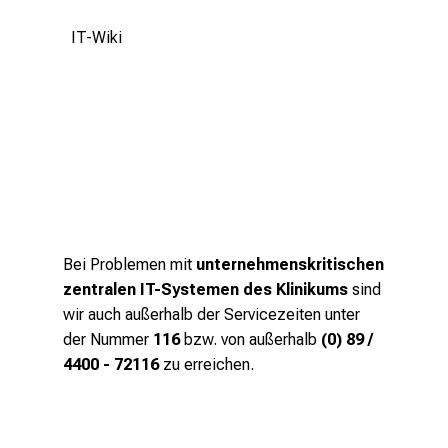
u
c
IT-Wiki
h
s
v
o
l
l
e
n
u
Bei Problemen mit
unternehmenskritischen
n
zentralen IT-Systemen des Klinikums
sind
d
wir auch außerhalb der Servicezeiten unter
g
der Nummer
116
bzw. von außerhalb
(0) 89 /
a
4400 - 72116
zu erreichen.
n
z
h