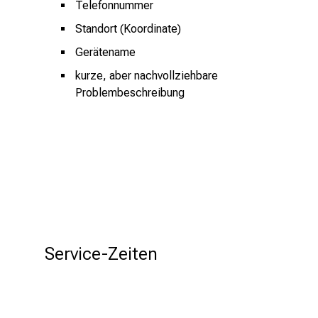
Telefonnummer
e
Standort (Koordinate)
r
Gerätename
i
n
kurze, aber nachvollziehbare
s
Problembeschreibung
p
i
r
i
e
r
e
n
d
Service-Zeiten
e
r
E