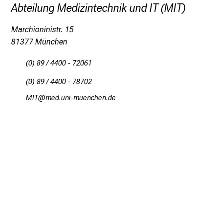
Abteilung Medizintechnik und IT (MIT)
c
h
Marchioninistr. 15
v
81377 München
o
n
(0) 89 / 4400 - 72061
d
(0) 89 / 4400 - 78702
e
r
OEK
dvimsfdul_vfiuyD:ziu-mi
g
e
l
e
b
t
e
n
P
f