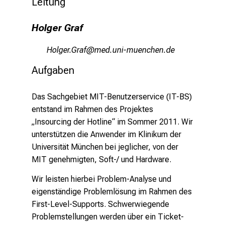
Leitung
n
S
Holger Graf
i
e
ZüäxipeXpgw
vim ,f:ul+vfiuyziu mi
v
Aufgaben
o
r
b
Das Sachgebiet MIT-Benutzerservice (IT-BS)
e
entstand im Rahmen des Projektes
i
„Insourcing der Hotline“ im Sommer 2011. Wir
,
unterstützen die Anwender im Klinikum der
t
Universität München bei jeglicher, von der
a
MIT genehmigten, Soft-/ und Hardware.
u
Wir leisten hierbei Problem-Analyse und
s
eigenständige Problemlösung im Rahmen des
c
First-Level-Supports. Schwerwiegende
h
Problemstellungen werden über ein Ticket-
e