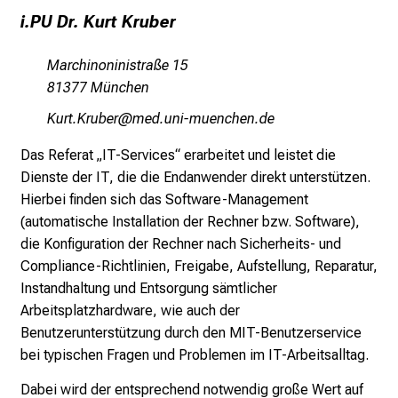
n
i.PU Dr. Kurt Kruber
z
h
Marchinoninistraße 15
e
81377 München
i
Üfpb-Üpfjip
vim fulrvfiuyziu-mi
t
l
Das Referat „IT-Services“ erarbeitet und leistet die
i
Dienste der IT, die die Endanwender direkt unterstützen.
c
Hierbei finden sich das Software-Management
h
(automatische Installation der Rechner bzw. Software),
e
die Konfiguration der Rechner nach Sicherheits- und
n
Compliance-Richtlinien, Freigabe, Aufstellung, Reparatur,
P
Instandhaltung und Entsorgung sämtlicher
f
Arbeitsplatzhardware, wie auch der
l
Benutzerunterstützung durch den MIT-Benutzerservice
e
bei typischen Fragen und Problemen im IT-Arbeitsalltag.
g
Dabei wird der entsprechend notwendig große Wert auf
e