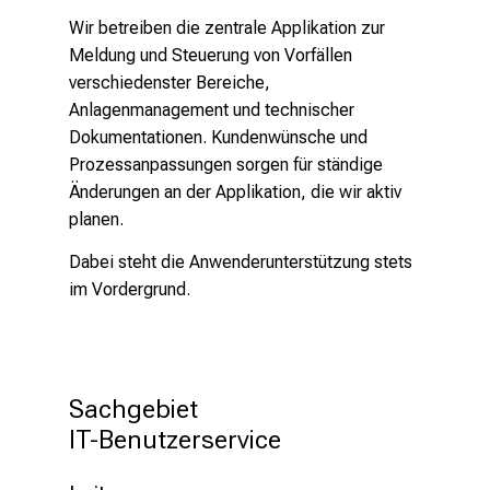
t
Wir betreiben die zentrale Applikation zur
e
Meldung und Steuerung von Vorfällen
r
verschiedenster Bereiche,
b
Anlagenmanagement und technischer
i
Dokumentationen. Kundenwünsche und
l
Prozessanpassungen sorgen für ständige
d
Änderungen an der Applikation, die wir aktiv
u
planen.
n
g
Dabei steht die Anwenderunterstützung stets
e
im Vordergrund.
n
.
K
o
Sachgebiet 

m
IT-Benutzerservice
m
e