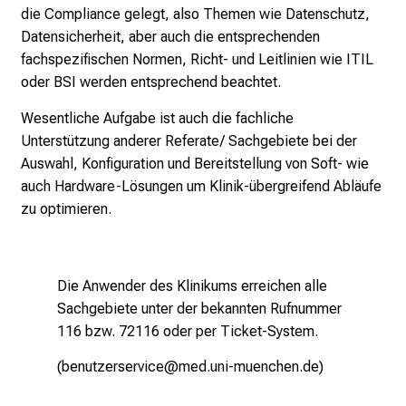
die
Compliance
gelegt, also Themen wie Datenschutz,
a
Datensicherheit, aber auch die entsprechenden
l
fachspezifischen Normen, Richt- und Leitlinien wie ITIL
l
oder BSI werden entsprechend beachtet.
t
a
Wesentliche Aufgabe ist auch die fachliche
g
Unterstützung anderer Referate/ Sachgebiete bei der
.
Auswahl, Konfiguration und Bereitstellung von Soft- wie
T
auch Hardware-Lösungen um Klinik-übergreifend Abläufe
r
zu optimieren.
e
f
f
Die Anwender des Klinikums erreichen alle
e
Sachgebiete unter der bekannten Rufnummer
n
116 bzw. 72116 oder per
Ticket-System
.
S
i
(
benutzerservice@med.uni-muenchen.de
)
e
E