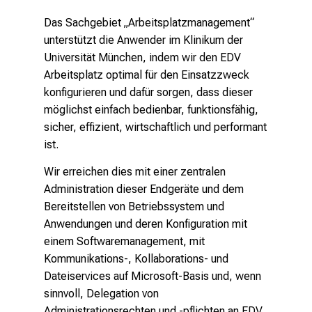
S
i
Das Sachgebiet „Arbeitsplatzmanagement“
e
unterstützt die Anwender im Klinikum der
v
Universität München, indem wir den EDV
i
Arbeitsplatz optimal für den Einsatzzweck
e
konfigurieren und dafür sorgen, dass dieser
l
möglichst einfach bedienbar, funktionsfähig,
f
sicher, effizient, wirtschaftlich und performant
ä
ist.
l
Wir erreichen dies mit einer zentralen
t
Administration dieser Endgeräte und dem
i
Bereitstellen von Betriebssystem und
g
Anwendungen und deren Konfiguration mit
e
einem Softwaremanagement, mit
K
Kommunikations-, Kollaborations- und
a
Dateiservices auf Microsoft-Basis und, wenn
r
sinnvoll, Delegation von
r
Administrationsrechten und -pflichten an EDV