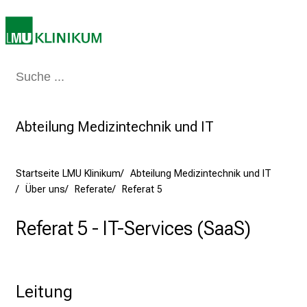
s
p
r
u
Medizin & Pflege
Patienten & Besucher
Forschung
Lehre
Das Kli
c
h
s
Abteilung Medizintechnik und IT
v
o
l
Startseite LMU Klinikum
Abteilung Medizintechnik und IT
l
Über uns
Referate
Referat 5
e
n
Referat 5 - IT-Services (SaaS)
u
n
d
g
Leitung
a