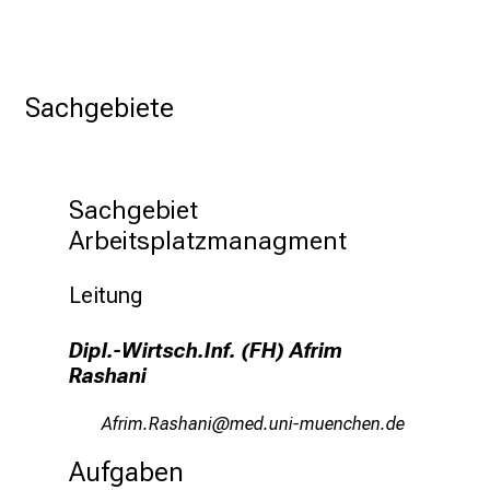
x
p
e
Sachgebiete
r
t
e
n
Sachgebiet 

,
Arbeitsplatzmanagment
e
n
Leitung
t
d
Dipl.-Wirtsch.Inf. (FH) Afrim
e
Rashani
c
k
Fwplv/Bgczguln
vDim/ful_v,fiuyziu mi
e
n
Aufgaben