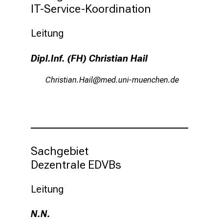
l
IT-Service-Koordination
t
e
Leitung
n
S
Dipl.Inf. (FH) Christian Hail
i
e
Hzplcblgu-Zglaä
vimsful+vfiuyziu/Smi
s
p
a
n
n
Sachgebiet 

e
n
Dezentrale EDVBs
d
e
Leitung
I
n
N.N.