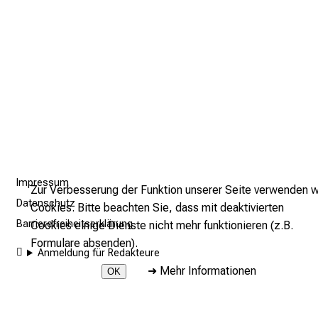
l
e
g
e
w
i
s
s
e
n
Impressum
Zur Verbesserung der Funktion unserer Seite verwenden w
s
Datenschutz
Cookies. Bitte beachten Sie, dass mit deaktivierten
c
Barrierefreiheitserklärung
Cookies einige Dienste nicht mehr funktionieren (z.B.
h
Formulare absenden).
a
Anmeldung für Redakteure
f
➜
Mehr Informationen
OK
t
b
2026 © LMU Klinikum - Abteilung Medizintechnik und IT
e