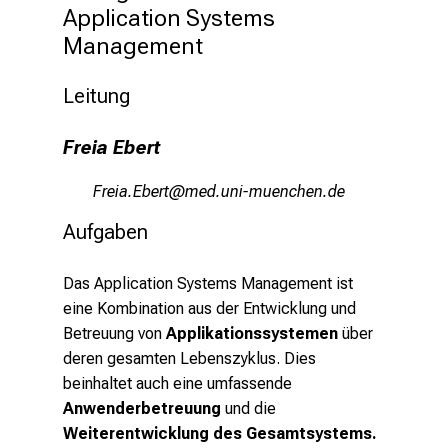
A
Application Systems 
u
Management
s
b
Leitung
i
l
Freia Ebert
d
u
Äpilg-Njipb
vimsful+vfiuyziusmi
n
Aufgaben
g
e
Das Application Systems Management
ist
n
eine Kombination aus der Entwicklung und
u
Betreuung von
Applikationssystemen
über
n
deren gesamten Lebenszyklus. Dies
d
beinhaltet auch eine umfassende
W
Anwenderbetreuung
und die
e
Weiterentwicklung des Gesamtsystems.
i