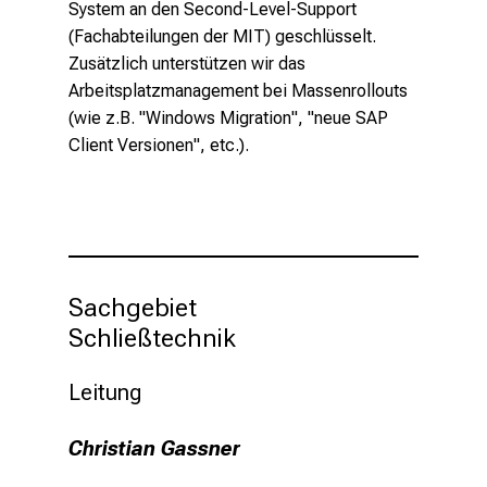
System an den Second-Level-Support
n
(Fachabteilungen der MIT) geschlüsselt.
S
Zusätzlich unterstützen wir das
i
Arbeitsplatzmanagement bei Massenrollouts
e
(wie z.B. "Windows Migration", "neue SAP
s
Client Versionen", etc.).
i
c
h
m
i
t
Sachgebiet 

K
Schließtechnik
o
l
Leitung
l
e
Christian Gassner
g
e