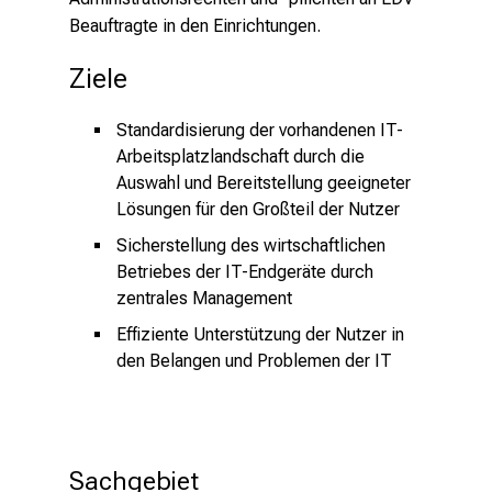
i
Beauftragte in den Einrichtungen.
e
r
Ziele
e
c
Standardisierung der vorhandenen IT-
h
Arbeitsplatzlandschaft durch die
a
Auswahl und Bereitstellung geeigneter
n
Lösungen für den Großteil der Nutzer
c
Sicherstellung des wirtschaftlichen
e
Betriebes der IT-Endgeräte durch
n
zentrales Management
u
n
Effiziente Unterstützung der Nutzer in
d
den Belangen und Problemen der IT
e
r
h
a
Sachgebiet 
