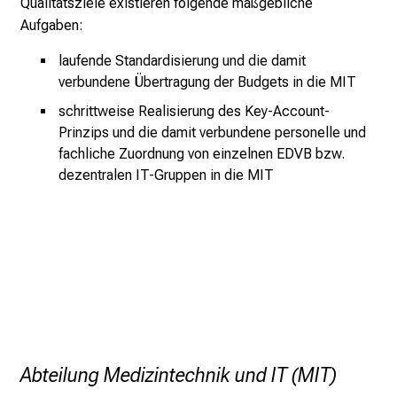
Qualitätsziele existieren folgende maßgebliche
E
Aufgaben:
x
laufende Standardisierung und die damit
p
verbundene Übertragung der Budgets in die MIT
e
r
schrittweise Realisierung des Key-Account-
t
Prinzips und die damit verbundene personelle und
e
fachliche Zuordnung von einzelnen EDVB bzw.
n
dezentralen IT-Gruppen in die MIT
,
e
n
t
d
e
c
k
Abteilung Medizintechnik und IT (MIT)
e
n