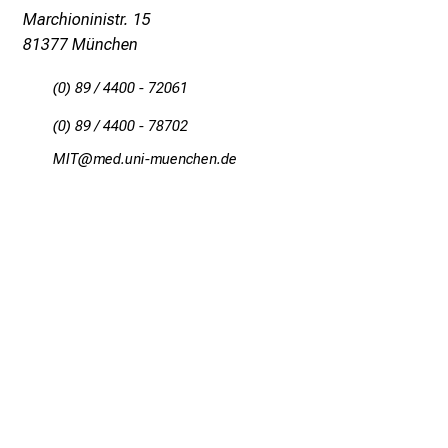
Marchioninistr. 15
S
81377 München
i
e
(0) 89 / 4400 - 72061
v
i
(0) 89 / 4400 - 78702
e
OEK
vim ful#,avfiuyziusmi
l
f
ä
l
t
i
g
e
K
a
r
r