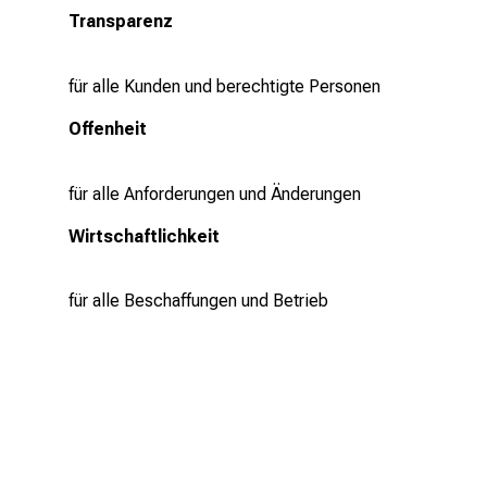
n
Transparenz
s
p
für alle Kunden und berechtigte Personen
r
u
Offenheit
c
h
für alle Anforderungen und Änderungen
s
v
Wirtschaftlichkeit
o
l
für alle Beschaffungen und Betrieb
l
e
n
u
n
d
g