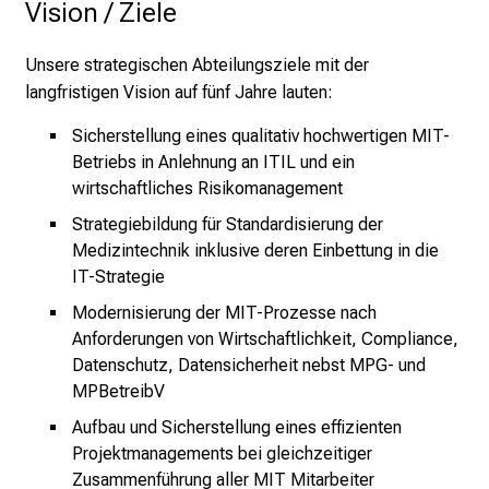
Vision / Ziele
a
n
Unsere strategischen Abteilungsziele mit der
z
langfristigen Vision auf fünf Jahre lauten:
h
e
Sicherstellung eines qualitativ hochwertigen MIT-
i
Betriebs in Anlehnung an ITIL und ein
t
wirtschaftliches Risikomanagement
l
Strategiebildung für Standardisierung der
i
Medizintechnik inklusive deren Einbettung in die
c
IT-Strategie
h
Modernisierung der MIT-Prozesse nach
e
Anforderungen von Wirtschaftlichkeit, Compliance,
n
Datenschutz, Datensicherheit nebst MPG- und
P
MPBetreibV
f
l
Aufbau und Sicherstellung eines effizienten
Projektmanagements bei gleichzeitiger
e
Zusammenführung aller MIT Mitarbeiter
g