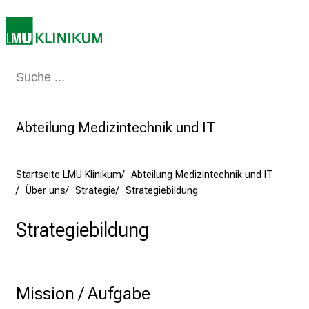
m
L
M
U
K
Medizin & Pflege
Patienten & Besucher
Forschung
Lehre
Das Kli
l
i
Abteilung Medizintechnik und IT
n
i
k
Startseite LMU Klinikum
Abteilung Medizintechnik und IT
u
Über uns
Strategie
Strategiebildung
m
–
Strategiebildung
e
i
n
T
Mission / Aufgabe
a