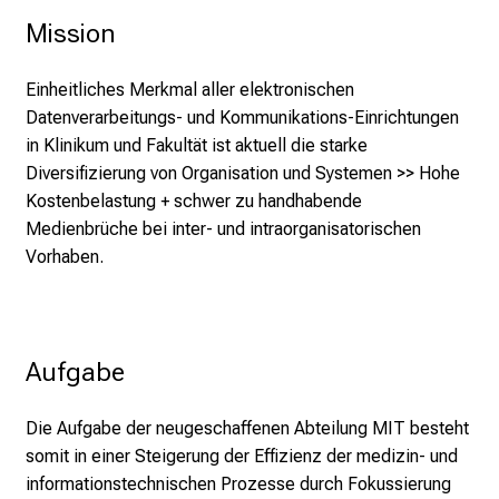
g
Mission
v
o
Einheitliches Merkmal aller elektronischen
l
Datenverarbeitungs- und Kommunikations-Einrichtungen
l
in Klinikum und Fakultät ist aktuell die starke
e
Diversifizierung von Organisation und Systemen >> Hohe
r
Kostenbelastung + schwer zu handhabende
i
Medienbrüche bei inter- und intraorganisatorischen
n
Vorhaben.
s
p
i
r
Aufgabe
i
e
Die Aufgabe der neugeschaffenen Abteilung MIT besteht
r
somit in einer Steigerung der Effizienz der medizin- und
e
informationstechnischen Prozesse durch Fokussierung
n