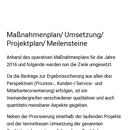
e
a
l
l
Maßnahmenplan/ Umsetzung/ 
t
a
Projektplan/ Meilensteine
g
.
Anhand des operativen Maßnahmenplans für die Jahre
T
2016 und folgende werden nun die Ziele umgesetzt.
r
Da die Beiträge zur Ergebnissicherung aus allen drei
e
Perspektiven (Prozess-, Kunden-/ Service- und
f
Mitarbeiterorientierung) erfolgen, ist ein
f
Ineinandergreifen verschiedener qualitativer und auch
e
quantitativ messbarer Aspekte gegeben.
n
S
Neben der Priorisierung innerhalb der laufenden Projekte
i
und der termintreuen Umsetzung der genann­ten
e