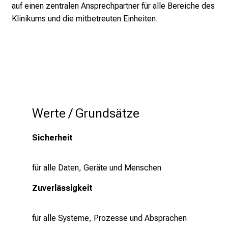
auf einen zentralen Ansprechpartner für alle Bereiche des
d
Klinikums und die mitbetreuten Einheiten.
e
r
E
i
n
b
l
i
Werte / Grundsätze
c
k
Sicherheit
e
i
für alle Daten, Geräte und Menschen
n
d
Zuverlässigkeit
e
n
für alle Systeme, Prozesse und Absprachen
a