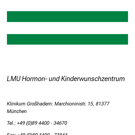
d
Ärzte
e
n
K
Schwestern
a
r
r
Labor
i
e
r
e
LMU Hormon- und Kinderwunschzentrum
t
a
g
Klinikum Großhadern: Marchioninistr. 15, 81377
d
München
e
r
Tel.: +49 (0)89 4400 - 34670
P