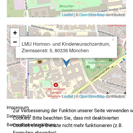
–
e
Leaflet
| ©
OpenStreetMap
contributors
i
n
+
T
×
a
−
LMU Hormon- und Kinderwunschzentrum,
g
Ziemssenstr. 5, 80336 München
v
o
l
l
e
r
Leaflet
| ©
OpenStreetMap
contributors
i
n
Impressum
Zur Verbesserung der Funktion unserer Seite verwenden w
s
Datenschutz
Cookies. Bitte beachten Sie, dass mit deaktivierten
p
Barrierefreiheitserklärung
Cookies einige Dienste nicht mehr funktionieren (z.B.
i
Formulare absenden).