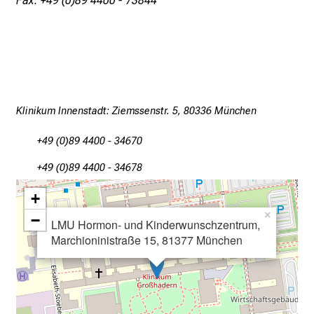
Fax: +49 (0)89 4400 - 73844
f
l
e
g
e
a
m
Klinikum Innenstadt: Ziemssenstr. 5, 80336 München
L
+49 (0)89 4400 - 34670
M
U
+49 (0)89 4400 - 34678
K
+
l
×
i
−
LMU Hormon- und Kinderwunschzentrum,
n
Marchioninistraße 15, 81377 München
i
k
u
m