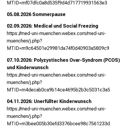
MTID=mf07dfc0a8d535f9d4d717719931563e3
o
l
05.08.2026 Sommerpause
l
02.09.2026: Medical und Social Freezing
e
https://med-uni-muenchen.webex.com/med-uni-
n
muenchen/j.php?
u
MTID=m9c64501e29981da74f0d40903a5809c9
n
d
07.10.2026: Polyzystisches Ovar-Syndrom (PCOS)
g
und Kinderwunsch
a
https://med-uni-muenchen.webex.com/med-uni-
n
muenchen/j.php?
z
MTID=m4decab0ca9b14ce4695b2b3c5031c3a5
h
04.11.2026: Unerfüllter Kinderwunsch
e
https://med-uni-muenchen.webex.com/med-uni-
i
muenchen/j.php?
t
MTID=m3bee005b30efd3376bcee98c7561233d
l
i