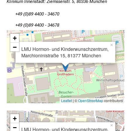
Klinikum Innenstadt: Ziemssenstr. 5, 80336 München
r
e
+49 (0)89 4400 - 34670
f
+49 (0)89 4400 - 34678
f
e
+
n
×
−
LMU Hormon- und Kinderwunschzentrum,
S
Marchioninistraße 15, 81377 München
i
e
E
x
p
e
Leaflet
| ©
OpenStreetMap
contributors
r
t
e
+
n
×
−
LMU Hormon- und Kinderwunschzentrum,
,