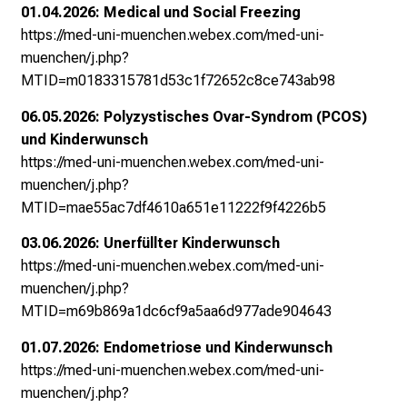
01.04.2026: Medical und Social Freezing
c
https://med-uni-muenchen.webex.com/med-uni-
k
muenchen/j.php?
e
MTID=m0183315781d53c1f72652c8ce743ab98
i
n
06.05.2026: Polyzystisches Ovar-Syndrom (PCOS)
d
und Kinderwunsch
e
https://med-uni-muenchen.webex.com/med-uni-
n
muenchen/j.php?
a
MTID=mae55ac7df4610a651e11222f9f4226b5
n
s
03.06.2026: Unerfüllter Kinderwunsch
p
https://med-uni-muenchen.webex.com/med-uni-
r
muenchen/j.php?
u
MTID=m69b869a1dc6cf9a5aa6d977ade904643
c
01.07.2026: Endometriose und Kinderwunsch
h
https://med-uni-muenchen.webex.com/med-uni-
s
muenchen/j.php?
v