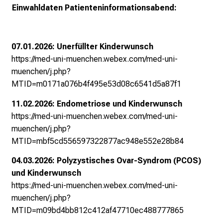
s
Einwahldaten Patienteninformationsabend:
p
i
r
07.01.2026: Unerfüllter Kinderwunsch
i
https://med-uni-muenchen.webex.com/med-uni-
e
muenchen/j.php?
r
MTID=m0171a076b4f495e53d08c6541d5a87f1
e
11.02.2026: Endometriose und Kinderwunsch
n
https://med-uni-muenchen.webex.com/med-uni-
d
muenchen/j.php?
e
MTID=mbf5cd556597322877ac948e552e28b84
r
E
04.03.2026: Polyzystisches Ovar-Syndrom (PCOS)
i
und Kinderwunsch
n
https://med-uni-muenchen.webex.com/med-uni-
b
muenchen/j.php?
l
MTID=m09bd4bb812c412af47710ec488777865
i