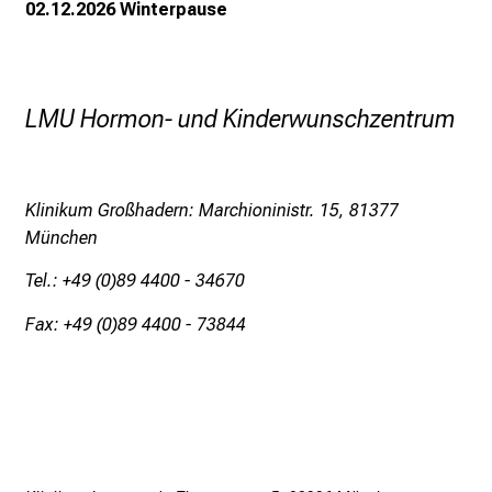
02.12.2026 Winterpause
c
h
e
n
LMU Hormon- und Kinderwunschzentrum
P
f
l
Klinikum Großhadern: Marchioninistr. 15, 81377
e
München
g
e
Tel.: +49 (0)89 4400 - 34670
a
Fax: +49 (0)89 4400 - 73844
l
l
t
a
g
.
T