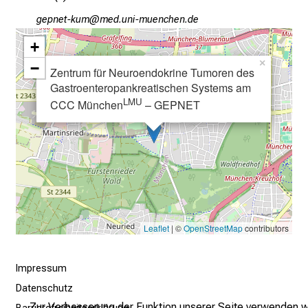
i
n
xiöuibGofv
vim-fulGvSfiuyziu mi
b
+
l
×
−
i
Zentrum für Neuroendokrine Tumoren des
Gastroenteropankreatischen Systems am
c
LMU
CCC München
– GEPNET
k
e
i
n
d
e
n
a
Leaflet
| ©
OpenStreetMap
contributors
n
s
Impressum
p
Datenschutz
r
Zur Verbesserung der Funktion unserer Seite verwenden w