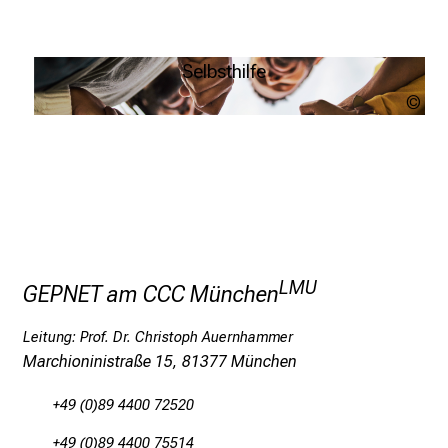
l
e
Patientenakademie
Bundesverband Selbsthilfe Körperbehinderter
r
e.V.
Infoportal Krebs
Selbsthilfe
i
CBF Darmstadt - Club Behinderter und Ihrer
n
PE
Freunde
s
IM
Weitere Infos
p
i
r
i
e
r
LMU
GEPNET am CCC München
e
n
Leitung: Prof. Dr. Christoph Auernhammer
d
Marchioninistraße 15, 81377 München
e
r
+49 (0)89 4400 72520
E
+49 (0)89 4400 75514