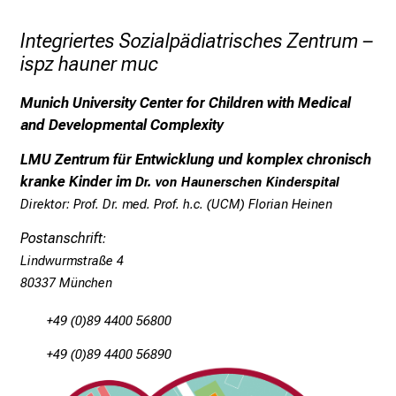
20% die Diagnose Kopfschmerzen vom
k
Mischtyp (Migräne und
e
Integriertes Sozialpädiatrisches Zentrum –
Spannungskopfschmerz) und fast 50% die
i
ispz hauner muc
Diagnose Spannungskopfschmerz. Häufig
n
werden Kopfschmerzen von Schwindel
d
Munich University Center for Children with Medical
begleitet, teils tritt der Schwindel aber auch
e
and Developmental Complexity
unabhängig vom Kopfschmerz auf.
n
LMU Zentrum für Entwicklung und komplex chronisch
Kopfschmerzen beeinträchtigen in deutlichem
a
kranke Kinder im
Dr. von Haunerschen Kinderspital
Ausmaß das Alltagsleben der betroffenen
n
Direktor:
Prof. Dr. med. Prof. h.c. (UCM) Florian Heinen
Kinder und ihrer Familien. Anhäufung von
s
Schul-Fehltagen, Leistungsabfall in der
p
Postanschrift
:
Schule, Vernachlässigung von Hobbys,
r
Lindwurmstraße 4
Konflikte in der Familie und Rückzug von
u
80337 München
sozialen Kontakten sind häufig. Die Sorge und
c
+49 (0)89 4400 56800
Hilflosigkeit der Bezugspersonen ist oft groß.
h
s
+49 (0)89 4400 56890
Das Kopfschmerz-Team im iSPZ Campus
v
Hauner bietet Ihnen eine stabile Anlaufstelle
o