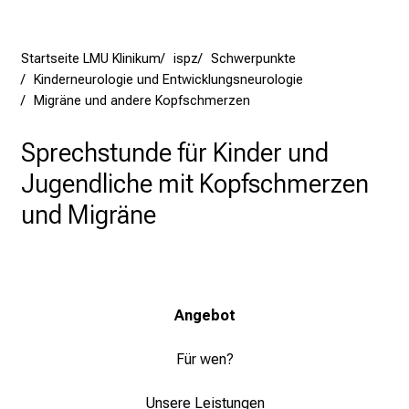
r
P
f
Startseite LMU Klinikum
ispz
Schwerpunkte
l
Kinderneurologie und Entwicklungsneurologie
e
Migräne und andere Kopfschmerzen
g
e
Sprechstunde für Kinder und
a
Jugendliche mit Kopfschmerzen
m
und Migräne
L
M
U
K
l
Angebot
i
n
Für wen?
i
k
Unsere Leistungen