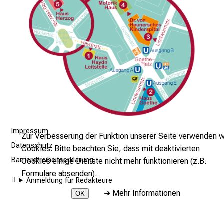
und freut sich auf Ihr Kommen.
l
l
e
n
u
n
d
g
a
n
Impressum
z
Zur Verbesserung der Funktion unserer Seite verwenden w
h
Datenschutz
Cookies. Bitte beachten Sie, dass mit deaktivierten
e
Barrierefreiheitserklärung
Cookies einige Dienste nicht mehr funktionieren (z.B.
i
Formulare absenden).
Anmeldung für Redakteure
t
➜
Mehr Informationen
OK
l
i
2026 © LMU Klinikum - ispz hauner muc
c