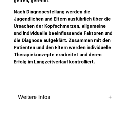
gelten, gerecht.
p
i
Nach Diagnosestellung werden die
r
Jugendlichen und Eltern ausführlich über die
i
Ursachen der Kopfschmerzen, allgemeine
e
und individuelle beeinflussende Faktoren und
r
die Diagnose aufgeklärt. Zusammen mit den
e
Patienten und den Eltern werden individuelle
n
Therapiekonzepte erarbeitet und deren
d
Erfolg im Langzeitverlauf kontrolliert.
e
r
E
i
n
Weitere Infos
b
Kopfschmerzen treten rezidivierend bei bis
l
zu 80% der Jugendlichen auf. 10% dieser
i
Jugendlichen erhalten die Diagnose Migräne,
c