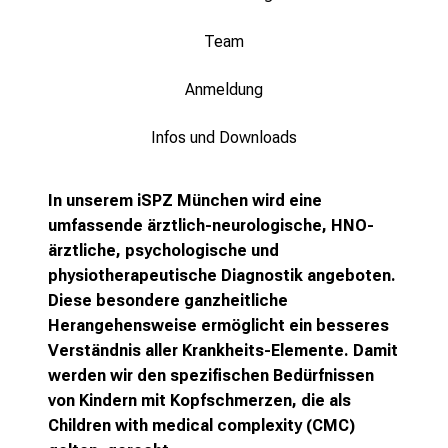
u
m
Team
–
e
Anmeldung
i
n
Infos und Downloads
T
a
In unserem iSPZ München wird eine
g
umfassende ärztlich-neurologische, HNO-
v
ärztliche, psychologische und
o
physiotherapeutische Diagnostik angeboten.
l
Diese besondere ganzheitliche
l
Herangehensweise ermöglicht ein besseres
e
Verständnis aller Krankheits-Elemente. Damit
r
werden wir den spezifischen Bedürfnissen
i
von Kindern mit Kopfschmerzen, die als
n
Children with medical complexity (CMC)
s