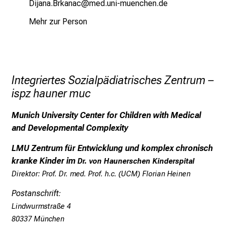
MlkgugtApogugy
vimenful_vfiuyziutmi
i
n
Mehr zur Person
d
e
n
a
Integriertes Sozialpädiatrisches Zentrum –
n
ispz hauner muc
s
p
Munich University Center for Children with Medical
r
and Developmental Complexity
u
c
LMU Zentrum für Entwicklung und komplex chronisch
h
kranke Kinder im
Dr. von Haunerschen Kinderspital
s
Direktor:
Prof. Dr. med. Prof. h.c. (UCM) Florian Heinen
v
Postanschrift
:
o
Lindwurmstraße 4
l
80337 München
l