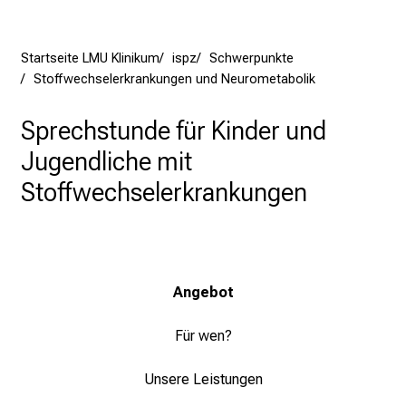
f
l
e
Startseite LMU Klinikum
ispz
Schwerpunkte
g
Stoffwechselerkrankungen und Neurometabolik
e
a
Sprechstunde für Kinder und
m
Jugendliche mit
L
M
Stoffwechselerkrankungen
U
K
l
i
Angebot
n
i
Für wen?
k
u
Unsere Leistungen
m