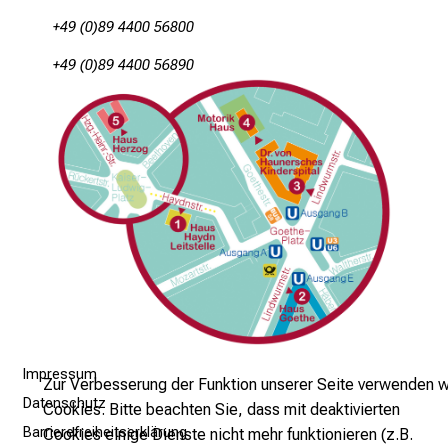
e
+49 (0)89 4400 56800
n
u
+49 (0)89 4400 56890
n
d
g
a
n
z
h
e
i
t
l
i
Impressum
Zur Verbesserung der Funktion unserer Seite verwenden w
c
Datenschutz
Cookies. Bitte beachten Sie, dass mit deaktivierten
h
Barrierefreiheitserklärung
Cookies einige Dienste nicht mehr funktionieren (z.B.
e