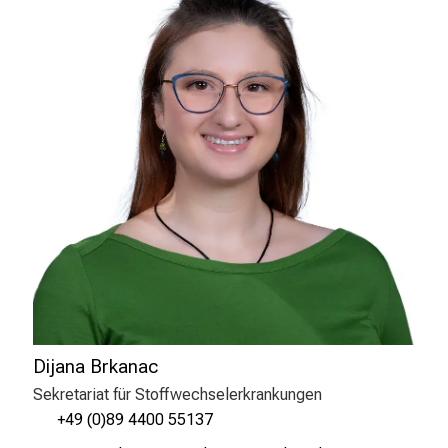
r
i
e
r
e
n
d
e
r
E
i
n
b
l
i
Dijana Brkanac
c
Sekretariat für Stoffwechselerkrankungen
k
+49 (0)89 4400 55137
e