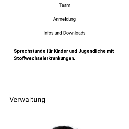
–
Team
e
i
Anmeldung
n
T
Infos und Downloads
a
g
Sprechstunde für Kinder und Jugendliche mit
v
Stoffwechselerkrankungen.
o
l
l
e
r
i
Verwaltung
n
s
p
i