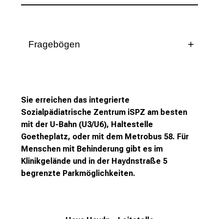
c
k
e
i
Fragebögen
n
Kinderneurologie | Entwicklungsneurologie
d
e
Kinderneurologie | Frühgeborenen-
n
Nachsorge
a
Sie erreichen das integrierte
Kinderneurologie | TESS-Ambulanz
n
Sozialpädiatrische Zentrum iSPZ am besten
Kinderneurologie | KiM-Ambulanz |
s
mit der U-Bahn (U3/U6), Haltestelle
Kinderschutzmedizin
p
Goetheplatz, oder mit dem Metrobus 58. Für
r
Kinderneurologie | Epileptologie
Menschen mit Behinderung gibt es im
u
Klinikgelände und in der Haydnstraße 5
Tuberöse Sklerose Zentrum
c
b
egrenzte Parkmöglichkeiten.
Kinderneurologie | Bewegungsstörungen |
h
MIA (Motorik- und Interventionsambulanz)
s
Kinderneurologie | Muskelzentrum
v