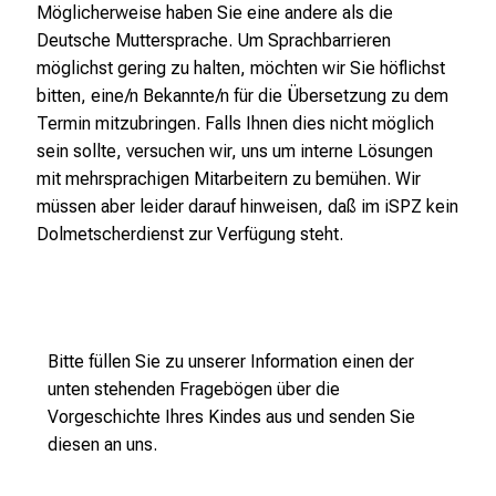
s
Möglicherweise haben Sie eine andere als die
p
Deutsche Muttersprache. Um Sprachbarrieren
i
möglichst gering zu halten, möchten wir Sie höflichst
r
bitten, eine/n Bekannte/n für die Übersetzung zu dem
i
Termin mitzubringen. Falls Ihnen dies nicht möglich
e
sein sollte, versuchen wir, uns um interne Lösungen
r
mit mehrsprachigen Mitarbeitern zu bemühen. Wir
e
müssen aber leider darauf hinweisen, daß im iSPZ kein
n
Dolmetscherdienst zur Verfügung steht.
d
e
r
E
i
Bitte füllen Sie zu unserer Information einen der
n
unten stehenden Fragebögen über die
b
Vorgeschichte Ihres Kindes aus und senden Sie
l
diesen an uns.
i