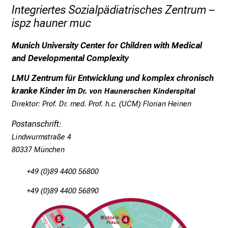
r
Integriertes Sozialpädiatrisches Zentrum –
e
ispz hauner muc
f
f
Munich University Center for Children with Medical
e
and Developmental Complexity
n
LMU Zentrum für Entwicklung und komplex chronisch
S
kranke Kinder im
Dr. von Haunerschen Kinderspital
i
Direktor:
Prof. Dr. med. Prof. h.c. (UCM) Florian Heinen
e
E
Postanschrift
:
x
Lindwurmstraße 4
p
80337 München
e
r
+49 (0)89 4400 56800
t
+49 (0)89 4400 56890
e
n
,