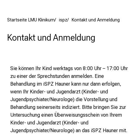
u
m
Startseite LMU Klinikum
ispz
Kontakt und Anmeldung
–
e
Kontakt und Anmeldung
i
n
T
a
Sie können Ihr Kind werktags von 8:00 Uhr – 17:00 Uhr
g
zu einer der Sprechstunden anmelden.
Eine
v
Behandlung im iSPZ Hauner kann nur dann erfolgen,
o
wenn Ihr Kinder- und Jugendarzt (Kinder- und
l
Jugendpsychiater/Neurologe) die Vorstellung und
l
Behandlung seinerseits indiziert.
Bitte bringen Sie zur
e
Untersuchung einen Überweisungsschein von Ihrem
r
Kinder- und Jugendarzt (Kinder- und
i
Jugendpsychiater/Neurologe) an das iSPZ Hauner mit.
n