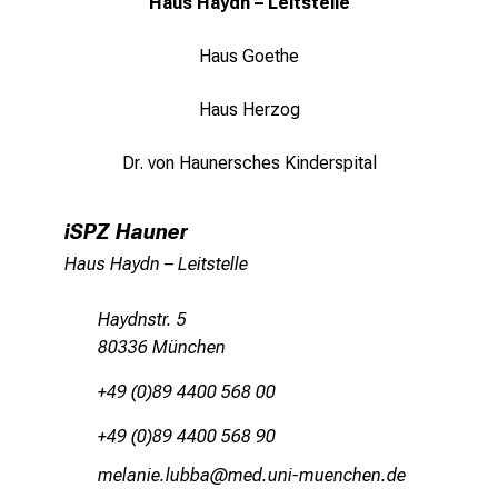
Haus Haydn – Leitstelle
o
Kinderneurologie | Neuroimmunologie
l
Kinderneurologie | Complex Concussion -
Haus Goethe
l
Gehirnerschütterung - Jugendliche
e
Haus Herzog
Kinderneurologie | Complex Concussion -
n
Gehirnerschütterung - Kinder
u
Dr. von Haunersches Kinderspital
n
Kinderneurologie | Kopfschmerzen
d
Kinderneuro-Onkologie
g
iSPZ Hauner
Kinderneurologie | Pediatric Stroke
a
Haus Haydn – Leitstelle
n
Asthma | Allergologie
z
Haydnstr. 5
Diabetologie | Endokrinologie
h
80336 München
Pädiatrische Hämostaseologie und
e
Hämophiliezentrum
+49 (0)89 4400 568 00
i
t
Hyperlipidämien bei Kindern und
+49 (0)89 4400 568 90
Jugendlichen
l
viägu;li-äfjajg
v:imeful_vfiuyzdiu mi
i
Kinderpneumologie | Mukoviszidose