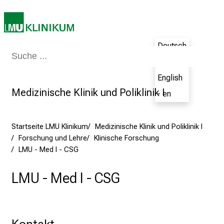
r
i
e
Deutsch
r
Medizin & Pflege
Patienten & Besucher
Forschung
Lehre
Das Kli
e
- de
n
English
d
Medizinische Klinik und Poliklinik I
- en
e
r
E
Startseite LMU Klinikum
Medizinische Klinik und Poliklinik I
i
Forschung und Lehre
Klinische Forschung
n
LMU - Med I - CSG
b
l
LMU - Med I - CSG
i
c
k
e
Kontakt