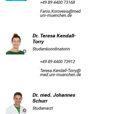
t
+49 89 4400 73168
Klinikum
d
Ägulc Üüpüqiclc
vim
e
ful_vfiuynziu mi
c
k
e
Dr. Teresa Kendall-
n
Torry
S
Studienkoordinatorin
i
LMU
Klinikum
e
+49 89 4400 73912
v
i
KipicgeÜiumgäärKüppJј
vimeful+vfiuyziu-mi
e
l
f
Dr. med. Johannes
ä
Schurr
l
Studienarzt
t
LMU