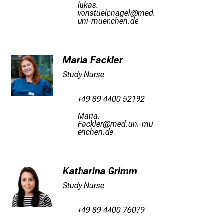
u
äfogc-
qüucbfiäöugxiä
vime
n
fSulYGvfiuyziusmi
d
e
r
Maria Fackler
h
Study Nurse
a
l
LMU
+49 89 4400 52192
t
Klinikum
e
Ogplg-
ÄgyoSäiWp
vSimeful+vf
n
iuyziuJemi
S
i
e
Katharina Grimm
s
Study Nurse
p
a
LMU
+49 89 4400 76079
n
Klinikum