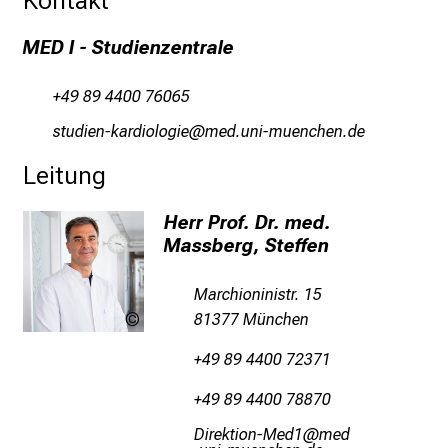
i
n
MED I - Studienzentrale
d
e
+49 89 4400 76065
n
cbfmliuY+ogpmlüäüxli
vim-fulrvfiduyziuemi
a
n
Leitung
s
p
Herr Prof. Dr. med.
Massberg, Steffen
r
u
c
Marchioninistr. 15
h
81377 München
LMU
Klinikum
s
+49 89 4400 72371
v
o
+49 89 4400 78870
l
Mlpioblüu+:Oim2
vim
l