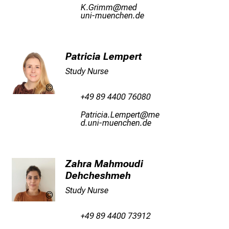
n
ÜeXplvv
vim
fulGvfi,uyziu-mi
e
n
d
e
Patricia Lempert
I
Study Nurse
n
LMU
f
+49 89 4400 76080
Klinikum
o
PgbplylgsVivöaipb
vi
r
m fula+vfiWuyziusmi
m
a
t
Zahra Mahmoudi
i
Dehcheshmeh
o
Study Nurse
n
LMU
Klinikum
e
+49 89 4400 73912
n