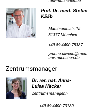
-ful_vfiuyzWiu mi
e
Prof. Dr. med. Stefan
n
Kääb
u
n
Marchioninistr. 15
d
81377 München
LMU
g
Klinikum
a
+49 89 4400 75387
n
јqüuuisüälqiplü
vim-
z
afulrvfiuSyziu mi
h
Zentrumsmanager
e
i
Dr. rer. nat. Anna-
t
Luisa Häcker
l
i
Zentrumsmanagerin
privat
c
h
+49 89 4400 73180
e