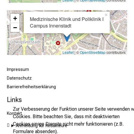
n
.
×
+
Medizinische Klinik und Poliklinik I
K
Campus Innenstadt
−
o
m
m
e
Leaflet
| ©
OpenStreetMap
contributors
n
S
Impressum
i
Datenschutz
e
v
Barrierefreiheitserklärung
o
Links
r
b
Zur Verbesserung der Funktion unserer Seite verwenden w
Kontakt
e
Cookies. Bitte beachten Sie, dass mit deaktivierten
i
Cookies einige Dienste nicht mehr funktionieren (z.B.
Anmeldung für Redakteure
,
Formulare absenden).