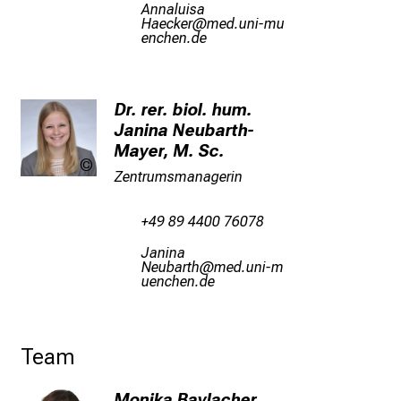
Fuugäflcg
n
ZgiyoiSp
vimeful_vf
iuyziu mi
P
f
l
Dr. rer. biol. hum.
e
Janina Neubarth-
g
Mayer, M. Sc.
e
privat
Zentrumsmanagerin
a
l
+49 89 4400 76078
l
t
Qgulug
a
Tifjgpbz
vimtful_v
fiuyziu mi
g
.
T
Team
r
e
Monika Baylacher