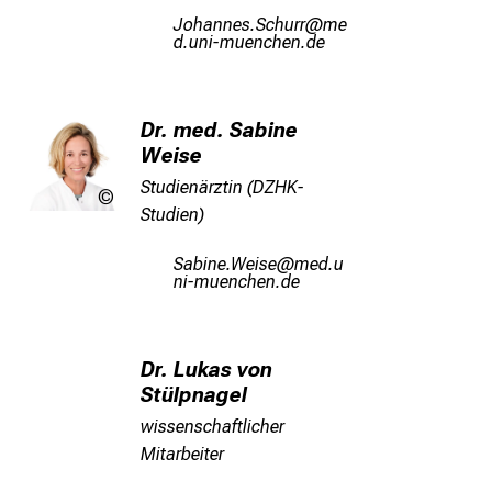
i
Klinikum
QüzguuiceRyzfpp
vi
g
mtful_vfiuyziusmi
e
K
a
Dr. med. Sabine
r
Weise
r
Studienärztin (DZHK-
i
LMU
Studien)
Klinikum
e
r
Rgjlui/UilciJ
vimsf
e
uWlGvfiuJyziuWsmi
c
h
a
Dr. Lukas von
n
Stülpnagel
c
wissenschaftlicher
e
Mitarbeiter
n