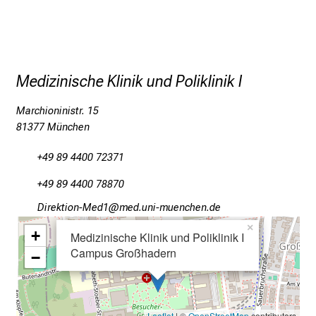
n
u
n
d
Medizinische Klinik und Poliklinik I
W
e
Marchioninistr. 15
i
81377 München
t
e
+49 89 4400 72371
r
b
+49 89 4400 78870
i
Mlpioblüu_Oim2
vim ful_vfiuyziu mi
l
×
+
Medizinische Klinik und Poliklinik I
d
Campus Großhadern
−
u
n
g
e
Leaflet
| ©
OpenStreetMap
contributors