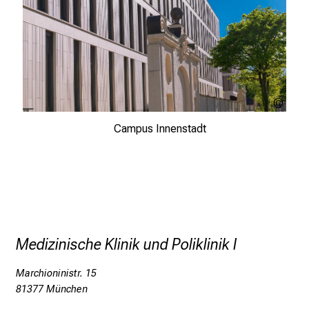
a
m
L
M
U
K
LMU
l
Klini
Campus Innenstadt
i
n
i
k
u
m
–
Medizinische Klinik und Poliklinik I
e
i
Marchioninistr. 15
n
81377 München
T