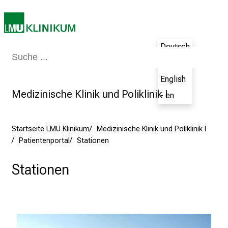
a
m
2
7
Deutsch
Medizin & Pflege
Patienten & Besucher
Forschung
Lehre
Das Kli
.
- de
J
English
u
Medizinische Klinik und Poliklinik I
- en
n
i
2
Startseite LMU Klinikum
Medizinische Klinik und Poliklinik I
0
Patientenportal
Stationen
2
5
Stationen
d
e
n
K
a