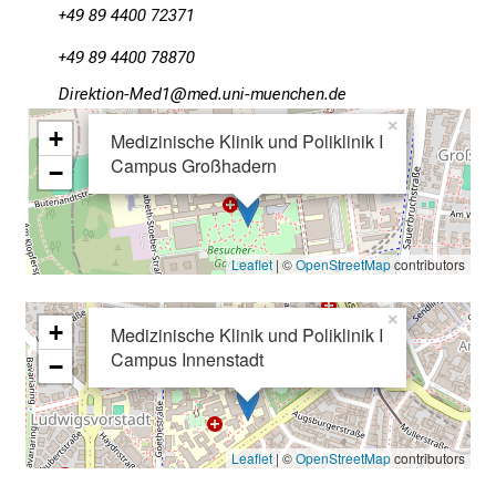
+49 89 4400 72371
a
g
+49 89 4400 78870
v
Mlpioblüu_Oim2
vim ful_vfiuyziusmi
o
×
l
+
Medizinische Klinik und Poliklinik I
l
Campus Großhadern
−
e
r
i
Leaflet
| ©
OpenStreetMap
contributors
n
s
×
p
+
Medizinische Klinik und Poliklinik I
i
Campus Innenstadt
−
r
i
e
Leaflet
| ©
OpenStreetMap
contributors
r
e