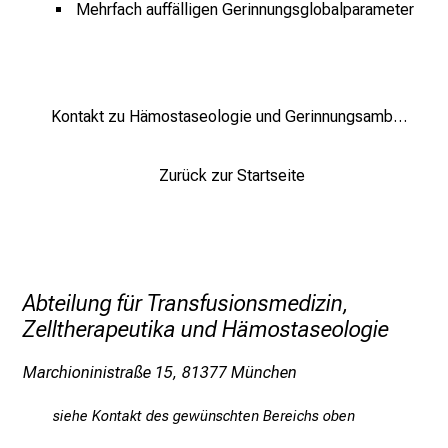
e
Mehrfach auffälligen Gerinnungsglobalparameter
g
e
a
m
Kontakt zu Hämostaseologie und Gerinnungsambulanz
L
M
U
Zurück zur Startseite
K
l
i
n
Abteilung für Transfusionsmedizin,
i
k
Zelltherapeutika und Hämostaseologie
u
Marchioninistraße 15, 81377 München
m
–
siehe Kontakt des gewünschten Bereichs oben
e