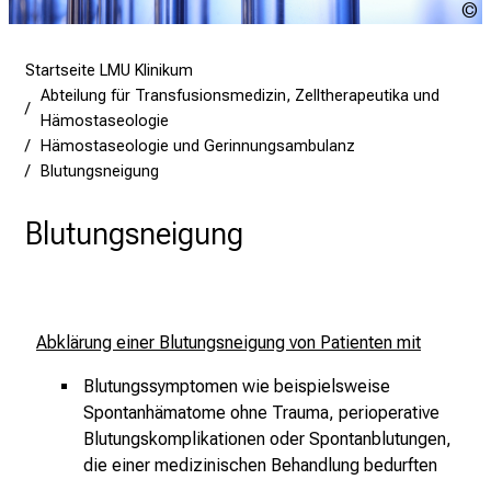
U
K
u
a
Startseite LMU Klinikum
r
Abteilung für Transfusionsmedizin, Zelltherapeutika und
r
Hämostaseologie
i
Hämostaseologie und Gerinnungsambulanz
e
Blutungsneigung
r
e
Blutungsneigung
t
a
g
d
Abklärung einer Blutungsneigung von Patienten mit
e
r
Blutungssymptomen wie beispielsweise
P
Spontanhämatome ohne Trauma, perioperative
f
Blutungskomplikationen oder Spontanblutungen,
l
die einer medizinischen Behandlung bedurften