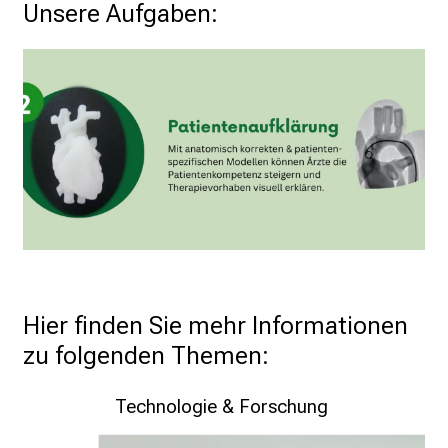
Unsere Aufgaben:
p
r
u
c
h
s
v
o
l
l
e
n
u
Hier finden Sie mehr Informationen 
n
zu folgenden Themen: 
d
g
Technologie & Forschung
a
n