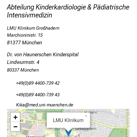
Abteilung Kinderkardiologie & Pädiatrische
e
Intensivmedizin
v
i
LMU Klinikum Großhadern
e
Marchioninistr. 15
l
81377 München
f
ä
Dr. von Haunerschen Kinderspital
l
Lindwurmstr. 4
t
80337 München
i
g
+49(0)89 4400-739 42
e
+49(0)89 4400-739 43
K
Ülog
vimefulGvfi;uyziu/mi
a
r
+
×
LMU Klinikum
r
−
i
e