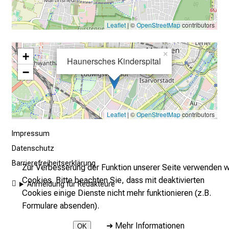
r
e
Leaflet
| ©
OpenStreetMap
contributors
c
h
+
×
Haunersches Kinderspital
a
−
n
c
e
n
Leaflet
| ©
OpenStreetMap
contributors
u
Impressum
n
Datenschutz
d
Barrierefreiheitserklärung
e
Zur Verbesserung der Funktion unserer Seite verwenden w
r
Cookies. Bitte beachten Sie, dass mit deaktivierten
Anmeldung für Redakteure
h
Cookies einige Dienste nicht mehr funktionieren (z.B.
a
Formulare absenden).
l
➜
Mehr Informationen
OK