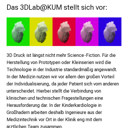
o
Das 3DLab@KUM stellt sich vor:
l
l
e
r
i
n
s
3D Druck ist längst nicht mehr Science-Fiction. Für die
p
Herstellung von Prototypen oder Kleinserien wird die
i
Technologie in der Industrie standardmäßig angewandt.
r
In der Medizin nutzen wir vor allem den großen Vorteil
i
der Individualisierung, da jeder Patient sich vom anderen
e
unterscheidet. Hierbei stellt die Verbindung von
r
klinischen und technischen Fragestellungen eine
e
Herausforderung dar. In der Kinderkardiologie in
n
Großhadern arbeiten deshalb Ingenieure aus der
d
Medizintechnik vor Ort in der Klinik eng mit dem
e
ärztlichen Team zusammen.