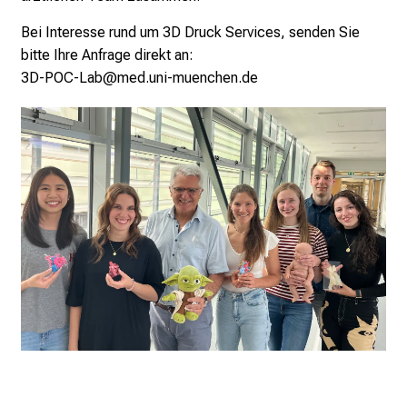
r
Bei Interesse rund um 3D Druck Services, senden Sie
E
bitte Ihre Anfrage direkt an:
i
3D-POC-Lab@med.uni-muenchen.de
n
b
l
i
c
k
e
i
n
d
e
n
a
n
s