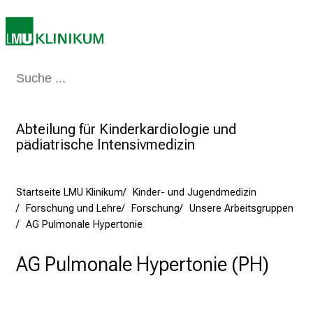
e
r
e
t
Medizin & Pflege
Patienten & Besucher
Forschung
Lehre
Das Kli
a
g
d
Abteilung für Kinderkardiologie und
e
pädiatrische Intensivmedizin
r
P
f
Startseite LMU Klinikum
Kinder- und Jugendmedizin
l
Forschung und Lehre
Forschung
Unsere Arbeitsgruppen
e
AG Pulmonale Hypertonie
g
e
AG Pulmonale Hypertonie (PH)
a
m
L