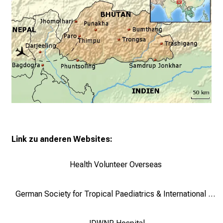
.
T
r
e
f
f
e
n
S
i
e
E
Link zu anderen Websites:
x
p
Health Volunteer Overseas
e
r
German Society for Tropical Paediatrics & International Child Health e.V.
t
e