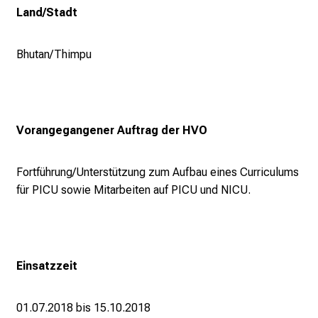
Land/Stadt
i
c
k
Bhutan/Thimpu
e
i
n
d
Vorangegangener Auftrag der HVO
e
n
Fortführung/Unterstützung zum Aufbau eines Curriculums
a
für PICU sowie Mitarbeiten auf PICU und NICU.
n
s
p
r
u
Einsatzzeit
c
h
01.07.2018 bis 15.10.2018
s