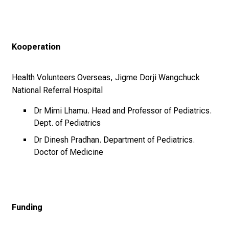
v
o
l
Kooperation
l
e
n
Health Volunteers Overseas,
Jigme Dorji Wangchuck
u
National Referral Hospital
n
Dr Mimi Lhamu. Head and Professor of Pediatrics.
d
Dept. of Pediatrics
g
a
Dr Dinesh Pradhan. Department of Pediatrics.
n
Doctor of Medicine
z
h
e
i
Funding
t
l