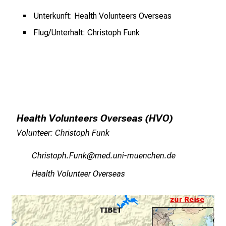
i
Unterkunft: Health Volunteers Overseas
c
Flug/Unterhalt: Christoph Funk
h
e
n
P
f
l
e
Health Volunteers Overseas (HVO)
g
Volunteer: Christoph Funk
e
a
Hzplcbüöz Äfuo
vimsful+vfiuyziu mi
l
Health Volunteer Overseas
l
t
a
g