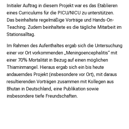
n
Initialer Auftrag in diesem Projekt war es das Etablieren
s
eines Curriculums für die PICU/NICU zu unterstützen.
p
Das beinhaltete regelmäßige Vorträge und Hands-On-
i
Teaching. Zudem beinhaltete es die tägliche Mitarbeit im
r
Stationsalltag.
i
Im Rahmen des Aufenthaltes ergab sich die Untersuchung
e
einer vor Ort vorkommenden „Meningoencephalitis“ mit
r
einer 70% Mortalität in Bezug auf einen möglichen
e
Thiaminmangel. Hieraus ergab sich ein bis heute
n
andauerndes Projekt (insbesondere vor Ort), mit daraus
d
resultierenden Vorträgen zusammen mit Kollegen aus
e
Bhutan in Deutschland, eine Publikation sowie
r
insbesondere tiefe Freundschaften.
E
i
n
b
l