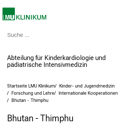
i
k
u
m
Medizin & Pflege
Patienten & Besucher
Forschung
Lehre
Das Kli
–
e
i
Abteilung für Kinderkardiologie und
n
pädiatrische Intensivmedizin
T
a
g
Startseite LMU Klinikum
Kinder- und Jugendmedizin
v
Forschung und Lehre
Internationale Kooperationen
o
Bhutan - Thimphu
l
l
Bhutan - Thimphu
e
r
i