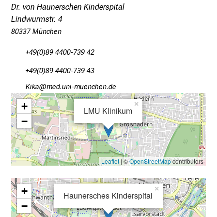
n
Dr. von Haunerschen Kinderspital
c
Lindwurmstr. 4
e
80337 München
n
u
+49(0)89 4400-739 42
n
+49(0)89 4400-739 43
d
Ülog
vim ful_vfiuyziutmYi
e
r
+
×
LMU Klinikum
h
−
a
l
t
e
Leaflet
| ©
OpenStreetMap
contributors
n
S
+
×
Haunersches Kinderspital
i
−
e