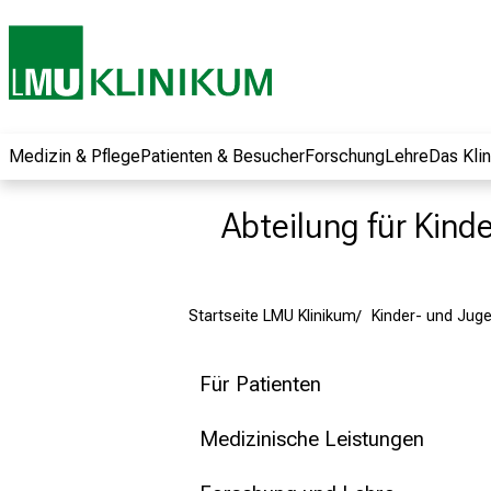
und erhalten Sie
spannende
Informationen zu
Jobs, Ausbildungen
und
Weiterbildungen.
Medizin & Pflege
Patienten & Besucher
Forschung
Lehre
Das Kli
Kommen Sie
vorbei, tauschen
Abteilung für Kind
Sie sich mit
Kollegen aus und
lassen Sie sich von
Startseite LMU Klinikum
Kinder- und Jug
der gelebten
Pflegewissenschaft
begeistern – ganz
Für Patienten
unverbindlich und
ohne Anmeldung.
Medizinische Leistungen