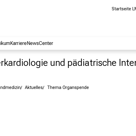
Startseite L
nikum
Karriere
NewsCenter
erkardiologie und pädiatrische Int
endmedizin
Aktuelles
Thema Organspende