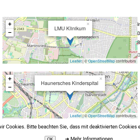
+
×
LMU Klinikum
−
D
B
Leaflet
| ©
OpenStreetMap
contributors
+
×
Haunersches Kinderspital
−
Leaflet
| ©
OpenStreetMap
contributors
r Cookies. Bitte beachten Sie, dass mit deaktivierten Cookies e
➜
Mehr Informationen
OK