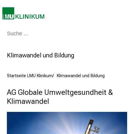
r
l
e
b
e
Medizin & Pflege
Patienten & Besucher
Forschung
Lehre
Das Kli
n
S
i
Klimawandel und Bildung
e
a
m
Startseite LMU Klinikum
Klimawandel und Bildung
2
AG Globale Umweltgesundheit & 
7
.
Klimawandel
J
u
n
i