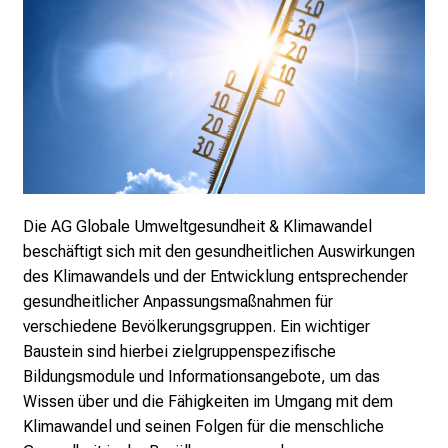
2
0
2
5
d
e
n
K
a
Die AG Globale Umweltgesundheit & Klimawandel
r
beschäftigt sich mit
den gesundheitlichen Auswirkungen
r
des Klimawandels und der Entwicklung entsprechender
i
gesundheitlicher Anpassungsmaßnahmen für
e
verschiedene Bevölkerungsgruppen. Ein wichtiger
r
Baustein sind hierbei zielgruppenspezifische
e
Bildungsmodule und Informationsangebote, um das
t
Wissen über und die Fähigkeiten im Umgang mit dem
a
Klimawandel und seinen Folgen für die menschliche
g