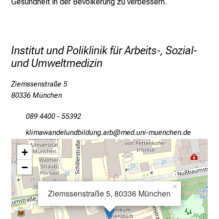
Gesundheit in der Bevölkerung zu verbessern.
d
e
r
P
Institut und Poliklinik für Arbeits-, Sozial-
f
und Umweltmedizin
l
e
Ziemssenstraße 5
g
80336 München
e
a
089 4400 - 55392
m
oälvgégumiäfumjlämfaux gpj
vim fulrvfiuyziu-mi
L
+
M
U
−
K
×
l
Ziemssenstraße 5, 80336 München
i
n