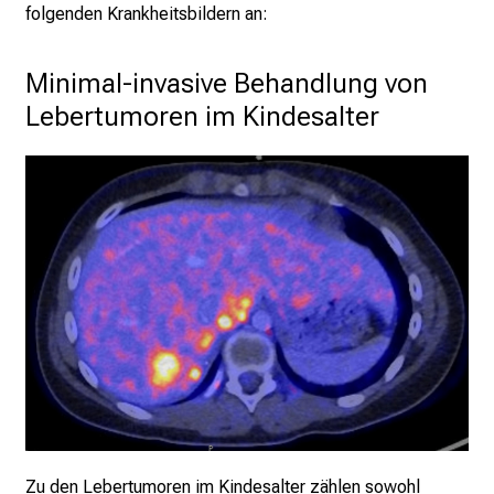
folgenden Krankheitsbildern an:
d
g
Minimal-invasive Behandlung von 
a
n
Lebertumoren im Kindesalter
z
h
e
i
t
l
i
c
h
e
n
P
f
Zu den Lebertumoren im Kindesalter zählen sowohl
l