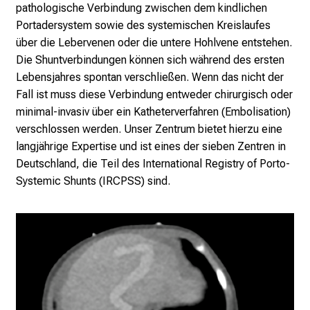
k
pathologische Verbindung zwischen dem kindlichen
e
Portadersystem sowie des systemischen Kreislaufes
n
über die Lebervenen oder die untere Hohlvene entstehen.
S
Die Shuntverbindungen können sich während des ersten
i
Lebensjahres spontan verschließen. Wenn das nicht der
e
Fall ist muss diese Verbindung entweder chirurgisch oder
v
minimal-invasiv über ein Katheterverfahren (Embolisation)
i
verschlossen werden. Unser Zentrum bietet hierzu eine
e
langjährige Expertise und ist eines der sieben Zentren in
l
Deutschland, die Teil des
International Registry of Porto-
f
Systemic Shunts (IRCPSS)
sind.
ä
l
t
i
g
e
K