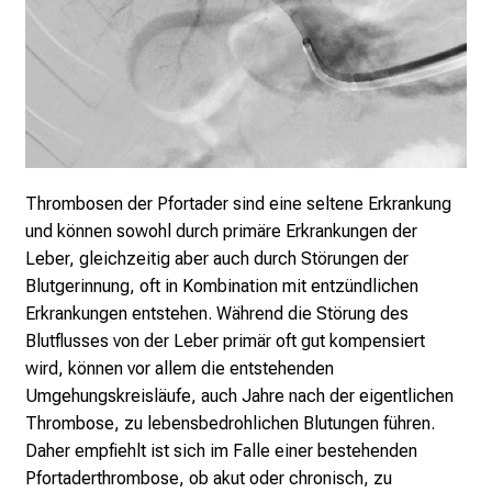
r
h
a
l
t
e
n
S
Thrombosen der Pfortader sind eine seltene Erkrankung
i
und können sowohl durch primäre Erkrankungen der
e
Leber, gleichzeitig aber auch durch Störungen der
s
Blutgerinnung, oft in Kombination mit entzündlichen
p
Erkrankungen entstehen. Während die Störung des
a
Blutflusses von der Leber primär oft gut kompensiert
n
wird, können vor allem die entstehenden
n
Umgehungskreisläufe, auch Jahre nach der eigentlichen
e
Thrombose, zu lebensbedrohlichen Blutungen führen.
n
Daher empfiehlt ist sich im Falle einer bestehenden
d
Pfortaderthrombose, ob akut oder chronisch, zu