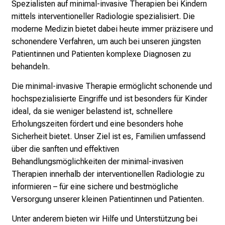
Spezialisten auf minimal-invasive Therapien bei Kindern
n
mittels interventioneller Radiologie spezialisiert. Die
a
moderne Medizin bietet dabei heute immer präzisere und
n
schonendere Verfahren, um auch bei unseren jüngsten
s
Patientinnen und Patienten komplexe Diagnosen zu
p
behandeln.
r
u
Die minimal-invasive Therapie ermöglicht schonende und
c
hochspezialisierte Eingriffe und ist besonders für Kinder
h
ideal, da sie weniger belastend ist, schnellere
s
Erholungszeiten fördert und eine besonders hohe
v
Sicherheit bietet. Unser Ziel ist es, Familien umfassend
o
über die sanften und effektiven
l
Behandlungsmöglichkeiten der minimal-invasiven
l
Therapien innerhalb der interventionellen Radiologie zu
e
informieren – für eine sichere und bestmögliche
n
Versorgung unserer kleinen Patientinnen und Patienten.
u
Unter anderem bieten wir Hilfe und Unterstützung bei
n