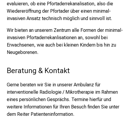
e
evaluieren, ob eine Pfortaderrekanalisation, also die
I
Wiedereröffnung der Pfortader über einen minimal-
n
invasiven Ansatz technisch möglich und sinnvoll ist.
f
Wir bieten an unserem Zentrum alle Formen der minimal-
o
invasiven Pfortaderrekanlisationen an, sowohl bei
r
Erwachsenen, wie auch bei kleinen Kindern bis hin zu
m
Neugeborenen.
a
t
i
Beratung & Kontakt
o
n
Gerne beraten wir Sie in unserer Ambulanz für
e
interventionelle Radiologie / Mikrotherapie im Rahmen
n
eines persönlichen Gesprächs. Termine hierfür und
z
weitere Informationen für Ihren Besuch finden Sie unter
u
dem Reiter
Patienteninformation
.
J
o