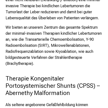
i
invasive Therapie bei kindlichen Lebertumoren die
e
Tumorlast der Leber reduzieren und damit bei guter
E
Lebensqualität das Überleben von Patienten verlängern.
x
Wir bieten an unserem Zentrum das gesamte Spektrum
p
der minimal-invasiven Therapien kindlicher Lebertumoren
e
an, wie die Transarterielle Chemoembolisation, Y-90
r
Radioembolisation (SIRT), Mikrowellenablationen,
t
Radiofrequenzablation sowie Kryoablation, wie auch
e
bildgesteuerte Verfahren der Strahlentherapie
n
(Brachytherapie).
,
e
Therapie Kongenitaler 
n
t
Portosystemischer Shunts (CPSS) – 
d
Abernethy Malformation
e
c
Als seltene angeborene Gefäßfehlbildung können