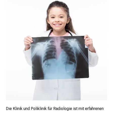
e
n
d
e
r
E
i
n
b
l
i
c
k
e
i
n
d
Die Klinik und Poliklinik für Radiologie ist mit erfahrenen
e