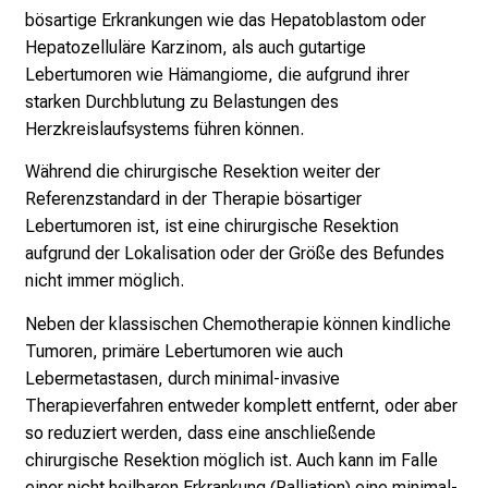
bösartige Erkrankungen wie das Hepatoblastom oder
e
Hepatozelluläre Karzinom, als auch gutartige
g
Lebertumoren wie Hämangiome, die aufgrund ihrer
e
starken Durchblutung zu Belastungen des
a
Herzkreislaufsystems führen können.
l
l
Während die chirurgische Resektion weiter der
t
Referenzstandard in der Therapie bösartiger
a
Lebertumoren ist, ist eine chirurgische Resektion
g
aufgrund der Lokalisation oder der Größe des Befundes
.
nicht immer möglich.
T
r
Neben der klassischen Chemotherapie können kindliche
e
Tumoren, primäre Lebertumoren wie auch
f
Lebermetastasen, durch minimal-invasive
f
Therapieverfahren entweder komplett entfernt, oder aber
e
so reduziert werden, dass eine anschließende
n
chirurgische Resektion möglich ist. Auch kann im Falle
S
einer nicht heilbaren Erkrankung (Palliation) eine minimal-