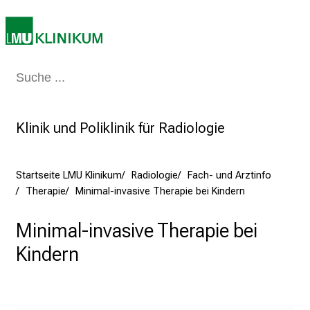
T
a
g
v
Medizin & Pflege
Patienten & Besucher
Forschung
Lehre
Das Kli
o
l
l
Klinik und Poliklinik für Radiologie
e
r
i
Startseite LMU Klinikum
Radiologie
Fach- und Arztinfo
n
Therapie
Minimal-invasive Therapie bei Kindern
s
p
Minimal-invasive Therapie bei
i
Kindern
r
i
e
r