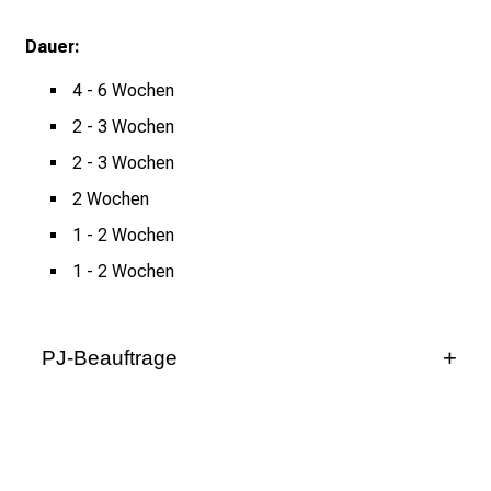
g
Dauer:
.
T
4 - 6 Wochen
r
2 - 3 Wochen
e
f
2 - 3 Wochen
f
2 Wochen
e
1 - 2 Wochen
n
S
1 - 2 Wochen
i
e
E
PJ-Beauftrage
x
p
e
r
t