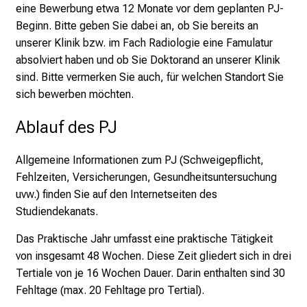
eine Bewerbung etwa 12 Monate vor dem geplanten PJ-
h
Beginn. Bitte geben Sie dabei an, ob Sie bereits an
s
unserer Klinik bzw. im Fach Radiologie eine Famulatur
v
absolviert haben und ob Sie Doktorand an unserer Klinik
o
sind. Bitte vermerken Sie auch, für welchen Standort Sie
l
sich bewerben möchten.
l
e
Ablauf des PJ
n
u
Allgemeine Informationen zum PJ (Schweigepflicht,
n
Fehlzeiten, Versicherungen, Gesundheitsuntersuchung
d
uvw.) finden Sie auf den
Internetseiten des
g
Studiendekanats
.
a
n
Das Praktische Jahr umfasst eine praktische Tätigkeit
z
von insgesamt 48 Wochen. Diese Zeit gliedert sich in drei
h
Tertiale von je 16 Wochen Dauer. Darin enthalten sind 30
e
Fehltage (max. 20 Fehltage pro Tertial).
i