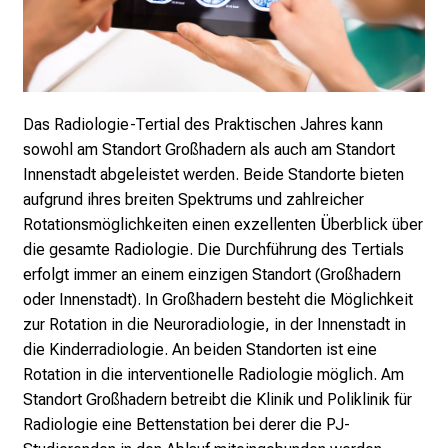
r
i
n
s
p
Das Radiologie-Tertial des Praktischen Jahres kann
i
sowohl am Standort Großhadern als auch am Standort
r
Innenstadt abgeleistet werden. Beide Standorte bieten
i
aufgrund ihres breiten Spektrums und zahlreicher
e
Rotationsmöglichkeiten einen exzellenten Überblick über
r
die gesamte Radiologie. Die Durchführung des Tertials
e
erfolgt immer an einem einzigen Standort (Großhadern
n
oder Innenstadt). In Großhadern besteht die Möglichkeit
d
zur Rotation in die Neuroradiologie, in der Innenstadt in
e
die Kinderradiologie. An beiden Standorten ist eine
r
Rotation in die interventionelle Radiologie möglich. Am
E
Standort Großhadern betreibt die Klinik und Poliklinik für
i
Radiologie eine Bettenstation bei derer die PJ-
n