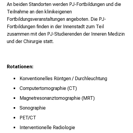
An beiden Standorten werden PJ-Fortbildungen und die
t
Teilnahme an den klinikeigenen
l
Fortbildungsveranstaltungen angeboten. Die PJ-
i
Fortbildungen finden in der Innenstadt zum Teil
c
zusammen mit den PJ-Studierenden der Inneren Medizin
h
und der Chirurgie statt.
e
n
P
f
Rotationen:
l
Konventionelles Röntgen / Durchleuchtung
e
g
Computertomographie (CT)
e
Magnetresonanztomographie (MRT)
a
Sonographie
l
l
PET/CT
t
Interventionelle Radiologie
a