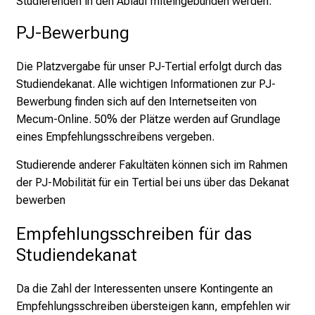
Studierenden in den Ablauf miteingebunden werden.
b
l
PJ-Bewerbung
i
c
Die Platzvergabe für unser PJ-Tertial erfolgt durch das
k
Studiendekanat. Alle wichtigen Informationen zur PJ-
e
Bewerbung finden sich auf den Internetseiten von
i
Mecum-Online. 50% der Plätze werden auf Grundlage
n
eines Empfehlungsschreibens vergeben.
d
Studierende anderer Fakultäten können sich im Rahmen
e
der PJ-Mobilität für ein Tertial bei uns über das Dekanat
n
bewerben
a
n
Empfehlungsschreiben für das 
s
Studiendekanat
p
r
Da die Zahl der Interessenten unsere Kontingente an
u
Empfehlungsschreiben übersteigen kann, empfehlen wir
c