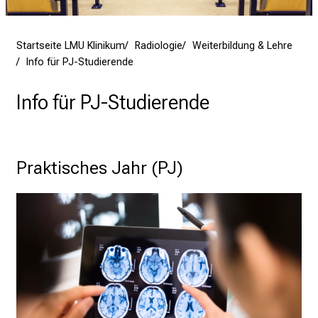
i
n
i
Startseite LMU Klinikum
Radiologie
Weiterbildung & Lehre
k
Info für PJ-Studierende
u
m
Info für PJ-Studierende
–
e
i
Praktisches Jahr (PJ)
n
T
a
g
v
o
l
l
e