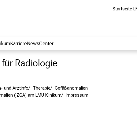
Startseite L
nikum
Karriere
NewsCenter
k für Radiologie
- und Arztinfo
Therapie
Gefäßanomalien
omalien (IZGA) am LMU Klinikum
Impressum