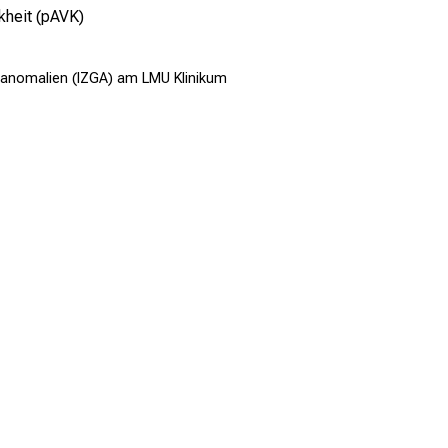
kheit (pAVK)
äßanomalien (IZGA) am LMU Klinikum