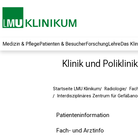
und erhalten Sie
spannende
Informationen zu
Jobs, Ausbildungen
und
Weiterbildungen.
Medizin & Pflege
Patienten & Besucher
Forschung
Lehre
Das Kli
Kommen Sie
vorbei, tauschen
Klinik und Poliklini
Sie sich mit
Kollegen aus und
lassen Sie sich von
Startseite LMU Klinikum
Radiologie
Fach
der gelebten
Interdisziplinäres Zentrum für Gefäßan
Pflegewissenschaft
begeistern – ganz
unverbindlich und
Patienteninformation
ohne Anmeldung.
Fach- und Arztinfo