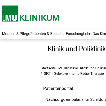
und erhalten Sie
spannende
Informationen zu
Jobs, Ausbildungen
und
Weiterbildungen.
Medizin & Pflege
Patienten & Besucher
Forschung
Lehre
Das Kli
Kommen Sie
vorbei, tauschen
Klinik und Poliklin
Sie sich mit
Kollegen aus und
lassen Sie sich von
Startseite LMU Klinikum
Klinik und Polikl
der gelebten
SIRT - Selektive Interne Radio-Therapie
Pflegewissenschaft
begeistern – ganz
unverbindlich und
Patientenportal
ohne Anmeldung.
Nachsorgeambulanz für Schilddr