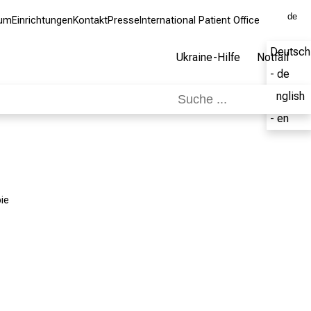
de
kum
Einrichtungen
Kontakt
Presse
International Patient Office
Deutsch
Ukraine-Hilfe
Notfall
- de
English
- en
ie