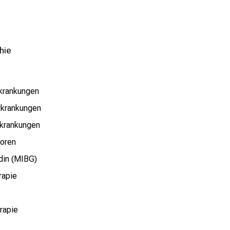
hie
rkrankungen
rkrankungen
rkrankungen
moren
din (MIBG)
rapie
rapie