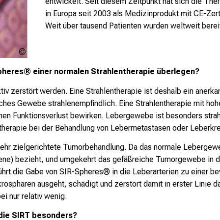
entwickelt. Seit diesem Zeitpunkt hat sich die Ther
in Europa seit 2003 als Medizinprodukt mit CE-Zer
Weit über tausend Patienten wurden weltweit berei
Urheberschaft
ungeklärt
Spheres® einer normalen Strahlentherapie überlegen?
tiv zerstört werden. Eine Strahlentherapie ist deshalb ein anerk
ches Gewebe strahlenempfindlich. Eine Strahlentherapie mit hoh
inen Funktionsverlust bewirken. Lebergewebe ist besonders strah
ntherapie bei der Behandlung von Lebermetastasen oder Leberkre
hr zielgerichtete Tumorbehandlung. Da das normale Lebergeweb
ene) bezieht, und umgekehrt das gefäßreiche Tumorgewebe in der
 führt die Gabe von SIR-Spheres® in die Leberarterien zu einer 
krosphären ausgeht, schädigt und zerstört damit in erster Lin
 nur relativ wenig.
 die SIRT besonders?