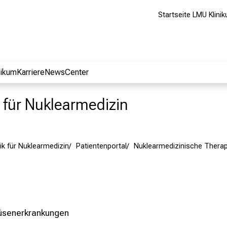
Startseite LMU Klini
nikum
Karriere
NewsCenter
ik für Nuklearmedizin
inik für Nuklearmedizin
Patientenportal
Nuklearmedizinische Therap
üsenerkrankungen