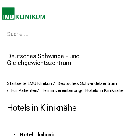
:
E
r
l
e
Medizin & Pflege
Patienten & Besucher
Forschung
Lehre
Das Kli
b
e
n
Deutsches Schwindel- und
S
Gleichgewichtszentrum
i
e
Startseite LMU Klinikum
Deutsches Schwindelzentrum
a
Für Patienten
Terminvereinbarung
Hotels in Kliniknähe
m
2
Hotels in Kliniknähe
7
.
J
u
Hotel Thalmair