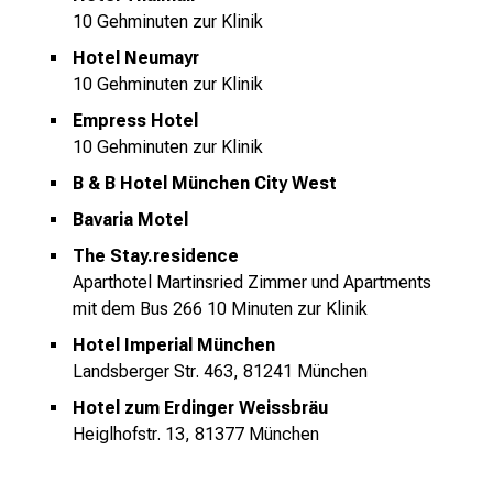
n
10 Gehminuten zur Klinik
i
Hotel Neumayr
2
10 Gehminuten zur Klinik
0
2
Empress Hotel
5
10 Gehminuten zur Klinik
d
B & B Hotel München City West
e
Bavaria Motel
n
K
The Stay.residence
a
Aparthotel Martinsried Zimmer und Apartments
r
mit dem Bus 266 10 Minuten zur Klinik
r
Hotel Imperial München
i
Landsberger Str. 463, 81241 München
e
Hotel zum Erdinger Weissbräu
r
Heiglhofstr. 13, 81377 München
e
t