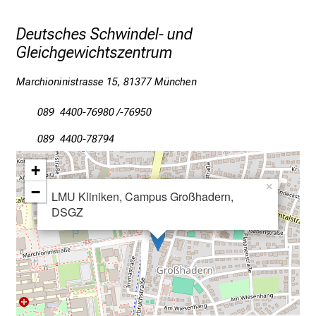
a
g
Deutsches Schwindel- und
d
Gleichgewichtszentrum
e
r
Marchioninistrasse 15, 81377 München
P
f
089 4400-76980 /-76950
l
089 4400-78794
e
g
+
e
×
−
LMU Kliniken, Campus Großhadern,
a
DSGZ
m
L
M
U
K
l