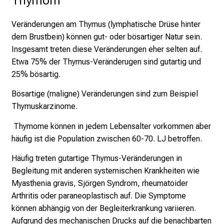
t
a
Veränderungen am Thymus (lymphatische Drüse hinter
g
dem Brustbein) können gut- oder bösartiger Natur sein.
d
Insgesamt treten diese Veränderungen eher selten auf.
e
Etwa
75% der Thymus-Veränderugen sind gutartig und
r
25% bösartig.
P
f
Bösartige (maligne) Veränderungen sind zum Beispiel
l
Thymuskarzinome
.
e
Thymome können in jedem Lebensalter vorkommen aber
g
häufig ist die Population zwischen 60-70. LJ betroffen.
e
a
Häufig treten gutartige Thymus-Veränderungen in
m
Begleitung mit anderen systemischen Krankheiten wie
L
Myasthenia gravis, Sjörgen Syndrom, rheumatoider
M
Arthritis oder paraneoplastisch auf. Die Symptome
U
können abhängig von der Begleiterkrankung variieren.
K
Aufgrund des mechanischen Drucks auf die benachbarten