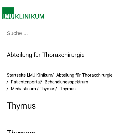
u
n
i
2
0
Medizin & Pflege
Patienten & Besucher
Forschung
Lehre
Das Kli
2
5
Abteilung für Thoraxchirurgie
d
e
n
Startseite LMU Klinikum
Abteilung für Thoraxchirurgie
K
Patientenportal
Behandlungsspektrum
a
Mediastinum / Thymus
Thymus
r
r
Thymus
i
e
r
e
Thymom