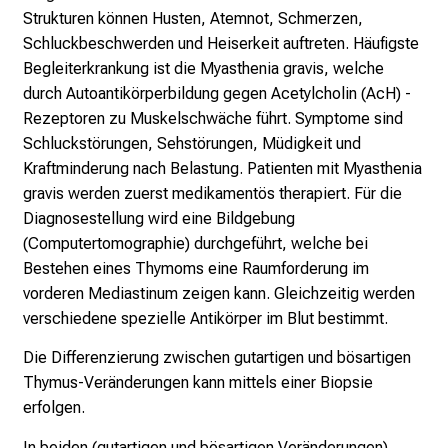
l
Strukturen können Husten, Atemnot, Schmerzen,
i
Schluckbeschwerden und Heiserkeit auftreten. Häufigste
n
Begleiterkrankung ist die Myasthenia gravis, welche
i
durch Autoantikörperbildung gegen Acetylcholin (AcH) -
k
Rezeptoren zu Muskelschwäche führt. Symptome sind
u
Schluckstörungen, Sehstörungen, Müdigkeit und
m
Kraftminderung nach Belastung. Patienten mit Myasthenia
–
gravis werden zuerst medikamentös therapiert. Für die
e
Diagnosestellung wird eine Bildgebung
i
(Computertomographie) durchgeführt, welche bei
n
Bestehen eines Thymoms eine Raumforderung im
T
vorderen Mediastinum zeigen kann. Gleichzeitig werden
a
verschiedene spezielle Antikörper im Blut bestimmt.
g
Die Differenzierung zwischen gutartigen und bösartigen
v
Thymus-Veränderungen kann mittels einer Biopsie
o
erfolgen.
l
l
In beiden (gutartigen und bösartigen Veränderungen)