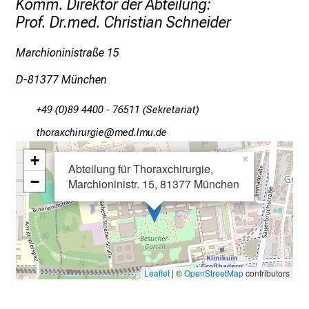
Komm. Direktor der Abteilung:
n
Prof. Dr.med. Christian Schneider
b
l
Marchioninistraße 15
i
D-81377 München
c
k
+49 (0)89 4400 - 76511 (Sekretariat)
e
i
bzüpgƒdyzlDpfpxli
dvimeävf mi
n
+
×
Abteilung für Thoraxchirurgie,
d
−
Marchioninistr. 15, 81377 München
e
n
a
n
s
p
Leaflet
| ©
OpenStreetMap
contributors
r
u