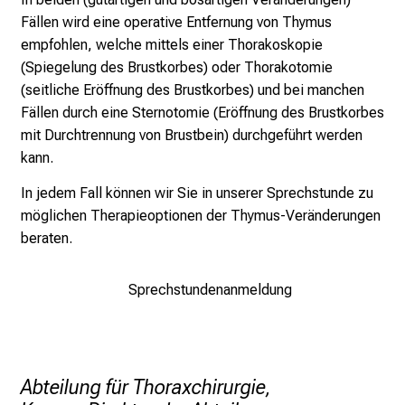
e
Fällen wird eine operative Entfernung von Thymus
r
empfohlen, welche mittels einer Thorakoskopie
i
(Spiegelung des Brustkorbes) oder Thorakotomie
n
(seitliche Eröffnung des Brustkorbes) und bei manchen
s
Fällen durch eine Sternotomie (Eröffnung des Brustkorbes
p
mit Durchtrennung von Brustbein) durchgeführt werden
i
kann.
r
In jedem Fall können wir Sie in unserer Sprechstunde zu
i
möglichen Therapieoptionen der Thymus-Veränderungen
e
beraten.
r
e
n
Sprechstundenanmeldung
d
e
r
E
Abteilung für Thoraxchirurgie,
i