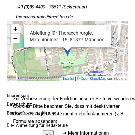
r
+49 (0)89 4400 - 76511 (Sekretariat)
E
bYzüpgƒSyzlpfpxli
vim ävf:W-mi
i
n
+
×
Abteilung für Thoraxchirurgie,
b
−
Marchioninistr. 15, 81377 München
l
i
c
k
e
Leaflet
| ©
OpenStreetMap
contributors
i
n
d
Impressum
Zur Verbesserung der Funktion unserer Seite verwenden w
e
Datenschutz
Cookies. Bitte beachten Sie, dass mit deaktivierten
n
Barrierefreiheitserklärung
Cookies einige Dienste nicht mehr funktionieren (z.B.
a
Formulare absenden).
n
Anmeldung für Redakteure
s
➜
Mehr Informationen
OK