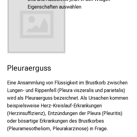
e
Eigenschaften auswählen
r
e
t
a
g
d
e
r
Pleuraerguss
P
f
Eine Ansammlung von Flüssigkeit im Brustkorb zwischen
l
Lungen- und Rippenfell (Pleura viszeralis und parietalis)
e
wird als Pleuraerguss bezeichnet. Als Ursachen kommen
g
beispielsweise Herz-Kreislauf-Erkrankungen
e
(Herzinsuffizienz), Entzündungen der Pleura (Pleuritis)
a
oder bösartige Erkrankungen des Brustkorbes
m
(Pleuramesotheliom, Pleurakarzinose) in Frage.
L