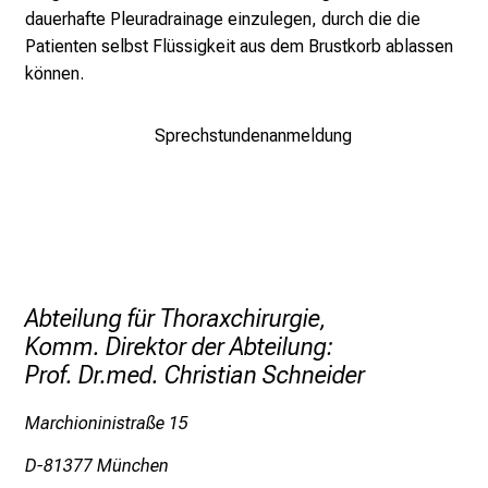
o
dauerhafte Pleuradrainage einzulegen, durch die die
l
Patienten selbst Flüssigkeit aus dem Brustkorb ablassen
l
können.
e
r
Sprechstundenanmeldung
i
n
s
p
i
r
i
Abteilung für Thoraxchirurgie,
e
Komm. Direktor der Abteilung:
r
Prof. Dr.med. Christian Schneider
e
n
Marchioninistraße 15
d
D-81377 München
e