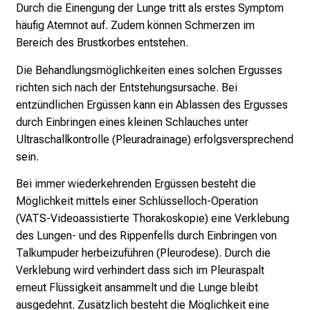
M
Durch die Einengung der Lunge tritt als erstes Symptom
U
häufig Atemnot auf. Zudem können Schmerzen im
K
Bereich des Brustkorbes entstehen.
l
Die Behandlungsmöglichkeiten eines solchen Ergusses
i
richten sich nach der Entstehungsursache. Bei
n
entzündlichen Ergüssen kann ein Ablassen des Ergusses
i
durch Einbringen eines kleinen Schlauches unter
k
Ultraschallkontrolle (Pleuradrainage) erfolgsversprechend
u
sein.
m
–
Bei immer wiederkehrenden Ergüssen besteht die
e
Möglichkeit mittels einer Schlüsselloch-Operation
i
(VATS-Videoassistierte Thorakoskopie) eine Verklebung
n
des Lungen- und des Rippenfells durch Einbringen von
T
Talkumpuder herbeizuführen (Pleurodese). Durch die
a
Verklebung wird verhindert dass sich im Pleuraspalt
g
erneut Flüssigkeit ansammelt und die Lunge bleibt
v
ausgedehnt. Zusätzlich besteht die Möglichkeit eine