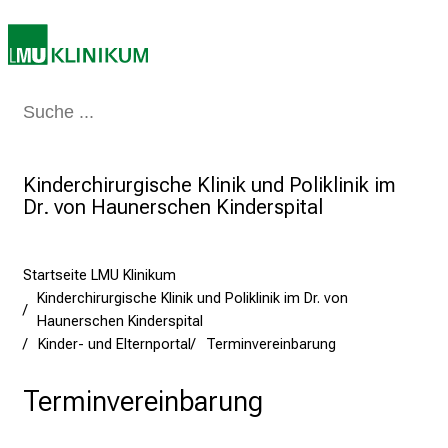
s
p
i
r
i
Medizin & Pflege
Patienten & Besucher
Forschung
Lehre
Das Kli
e
r
e
Kinderchirurgische Klinik und Poliklinik im
n
Dr. von Haunerschen Kinderspital
d
e
Startseite LMU Klinikum
r
Kinderchirurgische Klinik und Poliklinik im Dr. von
E
Haunerschen Kinderspital
i
Kinder- und Elternportal
Terminvereinbarung
n
b
Terminvereinbarung
l
i