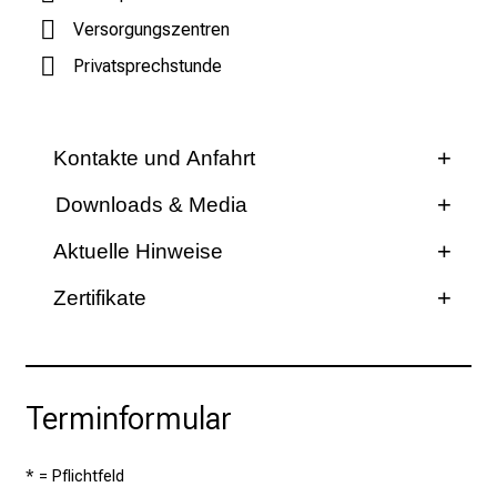
r
Versorgungszentren
e
Privatsprechstunde
f
f
e
n
Kontakte und Anfahrt
S
Kontakte und Anfahrt
Downloads & Media
i
e
Aktuelle Hinweise
E
x
Zertifikate
p
e
r
t
Terminformular
e
n
* = Pflichtfeld
,