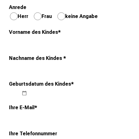
e
Anrede
n
Herr
Frau
keine Angabe
t
d
Vorname des Kindes
*
e
c
k
e
Nachname des Kindes
*
n
S
i
Geburtsdatum des Kindes
*
e
v
i
Ihre E-Mail
*
e
l
f
Ihre Telefonnummer
ä