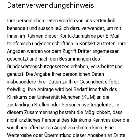
Datenverwendungshinweis
a
n
Ihre persönlichen Daten werden von uns vertraulich
n
behandelt und ausschließlich dazu verwendet, um mit
e
Ihnen im Rahmen dieser Kontaktaufnahme per E-Mail,
n
telefonisch und/oder schriftlich in Kontakt zu treten. Ihre
d
Angaben werden vor dem Zugriff Dritter angemessen
e
geschützt und nach den Bestimmungen des
I
Bundesdatenschutzgesetzes erhoben, verarbeitet und
n
genutzt. Die Angabe Ihrer persönlichen Daten
f
insbesondere Ihrer Daten zu Ihrer Gesundheit erfolgt
o
freiwillig. Ihre Anfrage wird bei Bedarf innerhalb des
r
Klinikums der Universität München (KUM) an die
m
zuständigen Stellen oder Personen weitergeleitet. In
a
diesem Zusammenhang besteht die Möglichkeit, dass
t
nicht-ärztliches Personal des Klinikums Kenntnis über die
i
von Ihnen offenbarten Angaben erhalten kann. Eine
o
Weitergabe oder Übermittlung dieser Angaben an Dritte
n