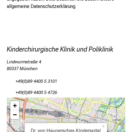
allgemeine Datenschutzerklärung
g
e
n
u
n
d
Kinderchirurgische Klinik und Poliklinik
W
e
Lindwurmstraße 4
i
80337 München
t
e
+49(0)89 4400 5 3101
r
+49(0)89 4400 5 4726
b
i
+
l
−
d
u
×
Dr. von Haunersches Kinderspital
n