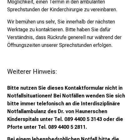
Möglichkeit, einen Termin in den ambulanten
o
Sprechstunden der Kinderchirurgie zu vereinbaren.
l
l
Wir bemühen uns sehr, Sie innerhalb der nächsten
e
Werktage zu kontaktieren. Bitte haben Sie dafür
n
Verständnis, dass Rückrufe generell nur während der
u
Öffnungszeiten unserer Sprechstunden erfolgen.
n
d
g
Weiterer Hinweis: 
a
n
z
Bitte nutzen Sie dieses Kontaktformular nicht in
h
Notfallsituationen! Bei Notfällen wenden Sie sich
e
bitte immer telefonisch an die Interdisziplinäre
i
Notfallambulanz des Dr. von Haunerschen
t
Kinderspitals unter Tel. 089 4400 5 3143 oder die
l
Pforte unter Tel. 089 4400 5 2811.
i
Bei einem lebensbedrohlichen Notfall bitte die