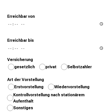
l
t
i
Erreichbar von
g
e
K
Erreichbar bis
a
r
r
Versicherung
i
e
gesetzlich
privat
Selbstzahler
r
e
Art der Vorstellung
c
Erstvorstellung
Wiedervorstellung
h
Kontrollvorstellung nach stationärem
a
Aufenthalt
n
Sonstiges
c