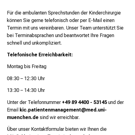
c
k
Für die ambulanten Sprechstunden der Kinderchirurgie
e
können Sie gerne telefonisch oder per E-Mail einen
i
Termin mit uns vereinbaren. Unser Team unterstützt Sie
n
bei Terminabsprachen und beantwortet Ihre Fragen
d
schnell und unkompliziert.
e
n
Telefonische Erreichbarkeit:
a
Montag bis Freitag
n
s
08:30 – 12:30 Uhr
p
13:30 – 14:30 Uhr
r
u
Unter der Telefonnummer
+49 89 4400 - 53145
und der
c
Email
kic.patientenmanagement@med.uni-
h
muenchen.de
sind wir erreichbar.
s
Über unser Kontaktformular bieten wir Ihnen die
v