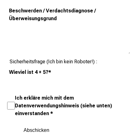
e
Beschwerden / Verdachtsdiagnose /
n
Überweisungsgrund
u
n
d
e
r
h
Sicherheitsfrage (Ich bin kein Roboter!)
a
Wieviel ist 4 + 5?
*
l
t
e
Ich erkläre mich mit dem
n
Datenverwendungshinweis (siehe unten)
S
einverstanden
*
i
e
s
p