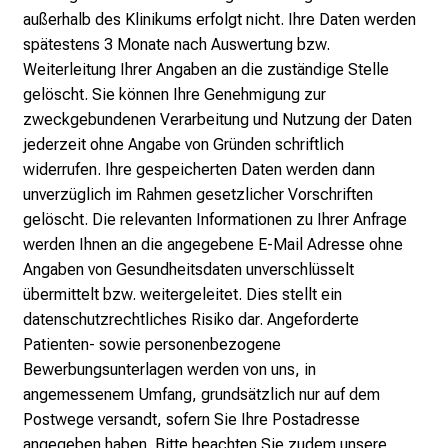
außerhalb des Klinikums erfolgt nicht. Ihre Daten werden
e
spätestens 3 Monate nach Auswertung bzw.
n
Weiterleitung Ihrer Angaben an die zuständige Stelle
z
gelöscht. Sie können Ihre Genehmigung zur
u
zweckgebundenen Verarbeitung und Nutzung der Daten
J
jederzeit ohne Angabe von Gründen schriftlich
o
widerrufen. Ihre gespeicherten Daten werden dann
b
unverzüglich im Rahmen gesetzlicher Vorschriften
s
gelöscht. Die relevanten Informationen zu Ihrer Anfrage
,
werden Ihnen an die angegebene E-Mail Adresse ohne
A
Angaben von Gesundheitsdaten unverschlüsselt
u
übermittelt bzw. weitergeleitet. Dies stellt ein
s
datenschutzrechtliches Risiko dar. Angeforderte
b
Patienten- sowie personenbezogene
i
Bewerbungsunterlagen werden von uns, in
l
angemessenem Umfang, grundsätzlich nur auf dem
d
Postwege versandt, sofern Sie Ihre Postadresse
u
angegeben haben. Bitte beachten Sie zudem unsere
n