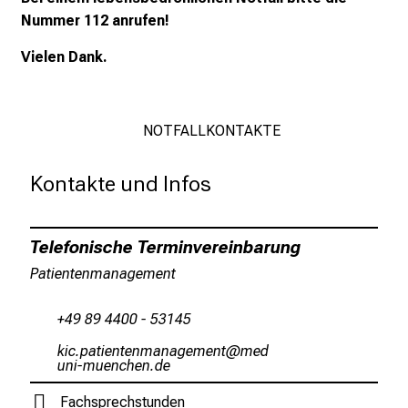
c
Nummer 112 anrufen!
h
e
Vielen Dank.
n
P
f
NOTFALLKONTAKTE
l
e
Kontakte und Infos
g
e
a
Telefonische Terminvereinbarung
l
Patientenmanagement
l
t
+49 89 4400 - 53145
a
g
oly öagbliub;iuvguSgxivi,ub
vim
ful_vfiuyziusmi
.
T
Fachsprechstunden