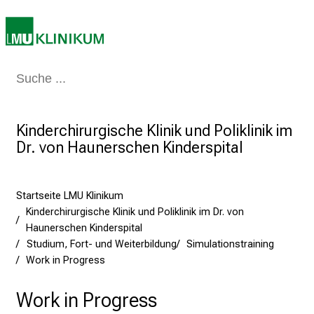
E
r
l
e
Medizin & Pflege
Patienten & Besucher
Forschung
Lehre
Das Kli
b
e
n
Kinderchirurgische Klinik und Poliklinik im
S
Dr. von Haunerschen Kinderspital
i
e
a
Startseite LMU Klinikum
m
Kinderchirurgische Klinik und Poliklinik im Dr. von
2
Haunerschen Kinderspital
7
Studium, Fort- und Weiterbildung
Simulationstraining
.
Work in Progress
J
u
Work in Progress
n